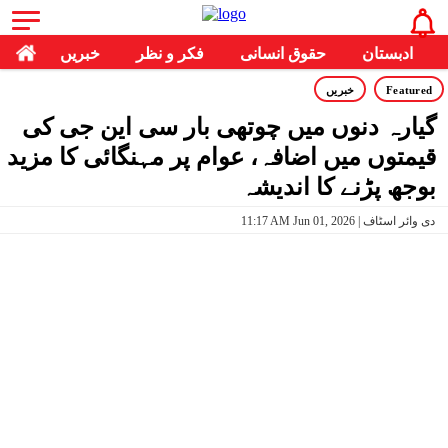
ادبستان
حقوق انسانی
فکر و نظر
خبریں
Featured
خبریں
گیارہ دنوں میں چوتھی بار سی این جی کی
قیمتوں میں اضافہ، عوام پر مہنگائی کا مزید
بوجھ پڑنے کا اندیشہ
11:17 AM Jun 01, 2026 | دی وائر اسٹاف