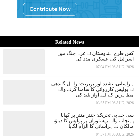
Contribute Now
Related News
کس طرح ہندوستان نے غزہ جنگ میں
اسرائیل کی عسکری مدد کی
07:04 PM 06 AUG, 2026
ہراسانی، تشدد اور بربریت: راہل گاندھی
نے پولیس کارروائی کا سامنا کرنے والے
مظاہرین کے لیے آواز بلند کی
03:35 PM 06 AUG, 2026
سی جے پی تحریک: جنتر منتر پر کھانا
پہنچانے والے ریستوراں پر پولیس کا دباؤ،
مالکان نے ہراسانی کا الزام لگایا
04:37 PM 05 AUG, 2026