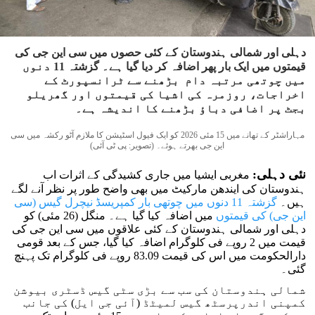
دہلی اور شمالی ہندوستان کے کئی حصوں میں سی این جی کی
قیمتوں میں ایک بار پھر اضافہ کر دیا گیا ہے۔ گزشتہ 11 دنوں
میں چوتھی مرتبہ دام بڑھنے سے ٹرانسپورٹ کے
اخراجات، روزمرہ کی اشیا کی قیمتوں اور گھریلو
بجٹ پر اضافی دباؤ بڑھنے کا اندیشہ ہے۔
مہاراشٹر کے تھانے میں 15 مئی 2026 کو ایک فیول اسٹیشن کا ملازم آٹو رکشہ میں سی
این جی بھرتے ہوئے۔ (تصویر: پی ٹی آئی)
نئی دہلی:
مغربی ایشیا میں جاری کشیدگی کے اثرات اب
ہندوستان کی ایندھن مارکیٹ میں بھی واضح طور پر نظر آنے لگے
ہیں۔
گزشتہ 11 دنوں میں چوتھی بار کمپریسڈ نیچرل گیس (سی
این جی) کی قیمتوں
میں اضافہ کیا گیا ہے۔ منگل (26 مئی) کو
دہلی اور شمالی ہندوستان کے کئی علاقوں میں سی این جی کی
قیمت میں 2 روپے فی کلوگرام اضافہ کیا گیا، جس کے بعد قومی
دارالحکومت میں اس کی قیمت 83.09 روپے فی کلوگرام تک پہنچ
گئی۔
شمالی ہندوستان کی سب سے بڑی سٹی گیس ڈسٹری بیوشن
کمپنی اندرپرسٹھ گیس لمیٹڈ (آئی جی ایل) کی جانب