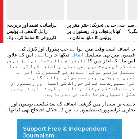
لی سے
سی جے پی تحریک: جنتر منتر پر
ہراسانی، تشدد اور بربریت:
اضگی؟
کھانا پہنچانے والے ریستوراں پر
راہل گاندھی نے پولیس
پولیس کا دباؤ، مالکان نے
کارروائی کا سامنا کرنے والے
ہراسانی کا الزام لگایا
مظاہرین کے لیے آواز بلند کی
یہ اضافہ ایسے وقت میں ہوا ہے جب پیٹرول اور ڈیزل کی
قیمتوں میں بھی مسلسل
اضافہ
دیکھا جا رہا ہے۔ اس کے علاوہ
اس ماہ کے آغاز میں 19 کلوگرام والے تجارتی ایل پی جی
سلنڈر کی قیمت میں بھی نمایاں اضافہ کیا گیا تھا۔
مسلسل بڑھتی ہوئی ایندھن کی قیمتوں کا اثر اب
گھریلو بجٹ پر بھی محسوس کیا جانے لگا ہے۔
ٹرانسپورٹ سے لے کر خوراک کی اشیا اور ریستوراں
کی خدمات تک، مہنگائی کا دباؤ آہستہ آہستہ وسیع
شکل اختیار کرتا دکھائی دے رہا ہے۔
دہلی-این سی آر میں گزشتہ اضافے کے بعد ٹیکسی یونینوں اور
تجارتی ٹرانسپورٹ تنظیموں نے اس کے خلاف احتجاج بھی کیا تھا۔
Support Free & Independent
Journalism