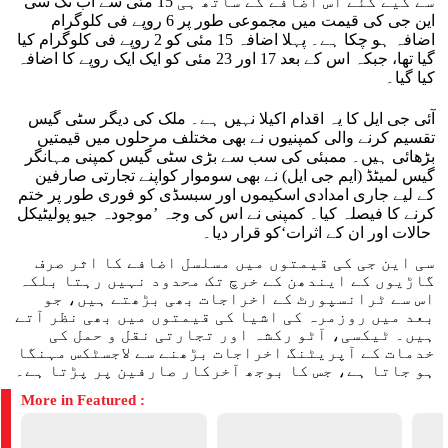
سے کیے گئے اس اضافے کے ساتھ ہی 15 مئی سے اب تک سی
این جی کی قیمت میں مجموعی طور پر 6 روپے فی کلوگرام
اضافہ ہو چکا ہے۔ پہلا اضافہ 15 مئی کو 2 روپے فی کلوگرام کیا
گیا تھا، جبکہ اس کے بعد 17 اور 23 مئی کو ایک ایک روپے کا اضافہ
کیا گیا۔
آئی جی ایل کا یہ اقدام اکیلا نہیں ہے۔ ملک کی دیگر سٹی گیس
تقسیم کرنے والی کمپنیوں نے بھی مختلف مرحلوں میں قیمتیں
بڑھائی ہیں۔ ممبئی کی سب سے بڑی سٹی گیس کمپنی مہانگر
گیس لمیٹڈ (ایم جی ایل) نے بھی سوموار کواپنے تجارتی صارفین
کے لیے جاری امدادی اسکیموں اور سبسڈی کو فوری طور پر ختم
کرنے کا فیصلہ کیا۔ کمپنی نے اس کی وجہ ’موجودہ جیو پولیٹیکل
حالات اور ان کے اثرات‘کو قرار دیا۔
سی این جی کی قیمتوں میں مسلسل اضافے کا اثر صرف
گاڑیوں کے ایندھن کے خرچ تک محدود نہیں رہتا بلکہ
اس سے ٹرانسپورٹ کے اخراجات بھی بڑھتے ہیں، جو
بعد میں روزمرہ کی اشیا کی قیمتوں میں بھی نظر آتے
ہیں۔ ٹیکسی، آٹو رکشہ اور تجارتی نقل و حمل کی
خدمات کے آپریٹنگ اخراجات بڑھنے سے لاجسٹکس مہنگا
ہو جاتا ہے، جس کا بوجھ آخرکار صارفین پر پڑتا ہے۔
More in Featured :