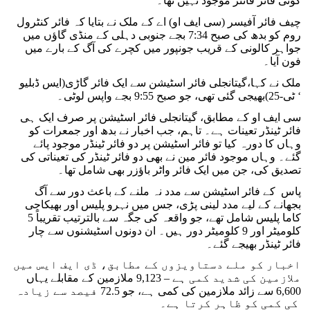
کوئی فائر فائٹر موجود نہیں تھا۔
چیف فائر آفیسر (سی ایف او) اے کے ملک نے بتایا کہ فائر کنٹرول
روم کو بدھ کی صبح 7:34 بجے جنوبی دہلی کے منڈی گاؤں میں
جواہر کالونی کے قریب جونپور میں کچرے کی آگ کے بارے میں
فون آیا۔
ملک نے کہا،گیتانجلی فائر اسٹیشن سے ایک فائر گاڑی(ایس ڈبلیو
ٹی-25)بھیجی گئی تھی، جو صبح 9:55 بجے واپس لوٹی۔ ‘
سی ایف او کے مطابق، گیتانجلی فائر اسٹیشن پر صرف ایک ہی
فائر ٹینڈر تعینات ہے۔ تاہم، جب اخبار نے بدھ اور جمعرات کو
وہاں کا دورہ کیا تو فائر اسٹیشن پر دو فائر ٹینڈر موجود پائے
گئے۔ وہاں موجود فائر مین نے بھی دو فائر ٹینڈر کی تعیناتی کی
تصدیق کی، جن میں ایک فائر واٹر باؤزر بھی شامل تھا۔
پاس کے فائر اسٹیشن سے مدد نہ ملنے کے باعث دور سے آگ
بجھانے کے لیے مدد لینی پڑی، جس میں نہرو پلیس اور بھیکاجی
کاما پلیس شامل تھے، جو واقعہ کی جگہ سے بالترتیب تقریباً 5
کلومیٹر اور 9 کلومیٹر دور ہیں۔ ان دونوں اسٹیشنوں سے چار
فائر ٹینڈر بھیجے گئے۔
اخبار کو ملے دستاویزوں کے مطابق، ڈی ایف ایس میں
ملازمین کی شدید کمی ہے – 9,123 ملازمین کے مقابلے یہاں
6,600 سے زائد ملازمین کی کمی ہے، جو 72.5 فیصد سے زیادہ
کی کمی کو ظاہر کرتا ہے۔