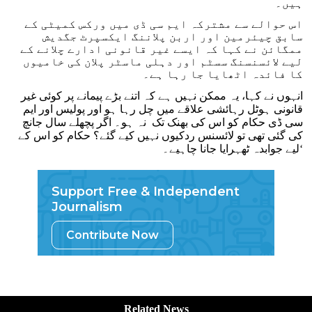
ہیں۔
اس حوالے سے مشترکہ ایم سی ڈی میں ورکس کمیٹی کے
سابق چیئرمین اور اربن پلاننگ ایکسپرٹ جگدیش
ممگائن نے کہا کہ ایسے غیر قانونی ادارے چلانے کے
لیے لائسنسنگ سسٹم اور دہلی ماسٹر پلان کی خامیوں
کا فائدہ اٹھایا جا رہا ہے۔
انہوں نے کہا، یہ ممکن نہیں ہے کہ اتنے بڑے پیمانے پر کوئی غیر
قانونی ہوٹل رہائشی علاقے میں چل رہا ہو اور پولیس اور ایم
سی ڈی حکام کو اس کی بھنک تک نہ ہو۔ اگر پچھلے سال جانچ
کی گئی تھی تو لائسنس ردکیوں نہیں کیے گئے؟ حکام کو اس کے
لیے جوابدہ ٹھہرایا جانا چاہیے۔‘
Support Free & Independent
Journalism
Contribute Now
Related News