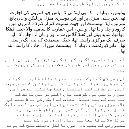
ناکامیوں کی ایک طویل کڑی کا حصہ ہیں۔
پولیس نے بتایا ہے کہ بی اینڈ بی کے پاس چھ کمروں کی اجازت
تھی،تین پہلی منزل پر اور تین دوسری منزل پر،لیکن وہاں پانچ
منزلیں، ایک بیسمنٹ اور چھت سمیت کم از کم 26 کمروں میں
کاروبار چل رہا تھا۔ وہیں ، اس عمارت کا سامنے والا حصہ ڈھکا
ہوا تھا، شاید پینل اور ٹفنڈ گلاس سے، اور وہاں آنے جانے کے لیے
صرف ایک مرکزی راستہ تھا، جبکہ بیسمنٹ کے لیے الگ راستہ
تھا۔ فائر ڈپارٹمنٹ نے بتایا کہ بیسمنٹ میں آنے جانے کا راستہ بند
تھا۔
اخبار نے اسی سڑک پر کم از کم پانچ دیگر بی اینڈ بی
یونٹس میں بھی اسی طرح کی خلاف ورزیوں کی رپورٹ دی
ہے۔
ایم سی ڈی کے ایک دوسرے افسر نے نام ظاہر نہ کرنے
کی شرط پر اخبار کو بتایا کہ بی اینڈ بی لائسنس صرف
ایسی یونٹ کے لیے استعمال کیا جا سکتا ہے جو اصل
میں رہائشی ہو۔ گزشتہ سال اکتوبر میں سائٹ کے
معائنے کے بعد فیلڈ اسٹاف کے ایک رکن نے لائسنس کی
خلاف ورزیوں کی بات اٹھائی تھی اور اس حوالے سے ایک
فائل بھی تیار کی گئی تھی۔ یہ واضح طور پر ایک
فرضی لائسنس استعمال کرکے ایٹنگ ہاؤس کے ساتھ
ہوٹل چلانے کا معاملہ تھا۔ ان دونوں کے لیے
سکیورٹی کے بنیادی اصول بالکل مختلف سطح کے ہوتے