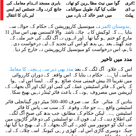
ڈائری
گوا میں نیٹ مظاہرین کو تھانے
بابری مسجد انہدام معاملے کی
لی ڈی
طلب کیا گیا، طویل سوالنامے
جانچ کرنے والے جسٹس ایم ایس
 پیلٹ
میں عمر خالد کے بارے میں
لبرہان کا انتقال
زت دی
پوچھا گیا: رپورٹ
ہندوستان ٹائمز
نے میونسپل کارپوریشن کے حکام کے حوالے سے
تھی
بتایا ہے کہ لوکیش کا یہ چائے ناشتہ والا لائسنس بھی اس سال 31
مارچ کو ختم ہو گیا تھا۔ اور انہوں نے آگ لگنے کی خبر ملنے کے
چند گھنٹے بعد ہی بدھ کو اس کی تجدید کے لیے درخواست دی۔
تاہم، اس درخواست کو میونسپل کارپوریشن نے خارج کر دیا۔
مدد میں تاخیر
اس کے علاوہ آگ لگنے کے بعد
مدد بھی دیر سے پہنچنے کا معاملہ
سامنے آیا ہے۔ حکام نے بتایا کہ اس واقعہ کے دوران کارروائی
میں تقریباً 20 بیش قیمتی منٹ ضائع ہو گئے۔ ایسا اس لیے ہوا
کہ پاس کے فائر اسٹیشن عملے کی کمی اور ایک اور آگ بجھانے کے
آپریشن میں مصروف ہونے کے باعث فائر ٹینڈر نہیں بھیج سکا۔
بتادیں کہ متاثرہ جگہ سے صرف 400–500 میٹر دور گیتانجلی فائر
اسٹیشن واقع ہے، جو جائے وقوعہ کے سب سے پاس کا فائر
اسٹیشن ہے۔ لیکن حکام کے مطابق، جب بدھ کی صبح آگ لگنے
کی اطلاع دینے کے لیے فون آئے تو اسٹیشن کی دو فائر گاڑیوں میں
سے ایک کو جونپور میں کچرے کی آگ بجھانے کے لیے بھیج دیا گیا تھا،
جبکہ دوسری گاڑی اس لیے کھڑی رہی کیونکہ اسے چلانے کے لیے