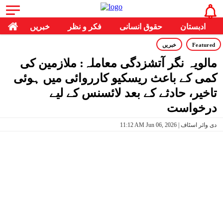
ادبستان
حقوق انسانی
فکر و نظر
خبریں
Featured
خبریں
مالویہ نگر آتشزدگی معاملہ: ملازمین کی
کمی کے باعث ریسکیو کارروائی میں ہوئی
تاخیر، حادثے کے بعد لائسنس کے لیے
درخواست
11:12 AM Jun 06, 2026 | دی وائر اسٹاف