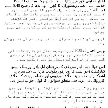
اخبار نے اپنی خبر میں بتایا ہے کہ جس جگہ سے آگ لگنے کا
خدشہ ہے—یعنی ریستوران کا کچن—وہ بدھ کی صبح 8:48 بجے
(جب آگ کی پہلی خبر ملی) تک غیر قانونی اور بغیر
لائسنس کے چل رہا تھا۔ اس سے بھی زیادہ خطرناک بات
یہ ہے کہ ایم سی ڈی کے ایک جونیئر افسر نے گزشتہ
سال اکتوبر میں ہی اس خلاف ورزی کی جانب توجہ مبذول
کرائی تھی، لیکن اس شکایت پر کوئی کارروائی نہیں
ہوئی۔
ایم سی ڈی کے دو افسران نے اخبار سے اس کی تصدیق کی
ہے۔
وہیں،اخبار نے 2025 میں لوکیش بجاج کو جاری چائے اور
ناشتہ کے لائسنس اور بدھ کی صبح ان کی جانب سے دی
گئی نئی درخواست کے دستاویز بھی دیکھے ہیں۔
اس حوالے سے ایم سی ڈی کے ترجمان انل یادو اور پبلک ہیلتھ
ڈپارٹمنٹ (جو ایسے کاروبارکو ریگولیٹ کرتا ہے) کے سربراہ
اشوک راوت نے مبینہ خلاف ورزیوں اور متعلقہ یونٹ کے خلاف
کارروائی نہ ہونے سے متعلق سوالوں کا کوئی جواب نہیں دیا۔
معلوم ہو کہ یہ حادثہ—جو گزشتہ پانچ سالوں میں
دہلی میں سب سے بھیانک تھا، پاس کے علاقے میں ایک
غیر قانونی عمارت کے گرنے سے چھ لوگوں کی موت چار
دن بعد سامنے آیا ہے ۔