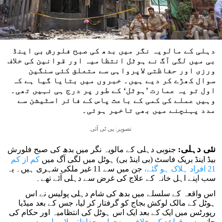
دہلی کے مالویہ نگر میں بدھ کی صبح فلورش بی اینڈ
بی میں لگی آگ نے ہوٹل انتظامیہ اور قوانین کی خلاف
ورزی اور حفاظتی لاپرواہی سے متعلق کئی سنگین
سوال کھڑے کر دیے ہیں۔ خبروں میں بتایا گیا ہے کہ
اول تو یہ عمارت ’ہوٹل‘ کے طور پر درج ہی نہیں تھی۔
وہیں عملے کی کمی کے باعث پاس کے فائر اسٹیشن سے
مدد پہنچنے میں بھی تاخیر ہوئی۔
تصویر: پی ٹی آئی
نئی دہلی:
جنوبی دہلی کے مالویہ نگر میں بدھ کی صبح فلورش
بیڈ اینڈ بریک فاسٹ (بی اینڈ بی) ہوٹل میں لگی آگ میں
کم از کم
21 افراد ہلاک ہو گئے،
جن میں سے 11 غیر ملکی شہری ہیں۔ یہ
سب اپنے اہل خانہ کے علاج کی غرض سے دہلی آئے تھے۔
اس واقعہ کے سلسلے میں بدھ کی شام دہلی پولیس نے اس
ہوٹل کے مالک لوکش بجاج کو گرفتار کر لیا، جس کے بعد میڈیا
رپورٹس میں ایک کے بعد ایک اس ہوٹل کی انتظامیہ اور حکام کی
جانب سے
قواعد کی خلاف ورزی اور حفاظتی لاپرواہی
سے