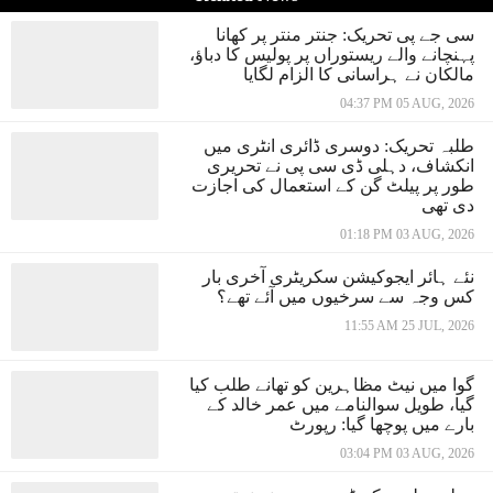
سی جے پی تحریک: جنتر منتر پر کھانا
پہنچانے والے ریستوراں پر پولیس کا دباؤ،
مالکان نے ہراسانی کا الزام لگایا
04:37 PM 05 AUG, 2026
طلبہ تحریک: دوسری ڈائری انٹری میں
انکشاف، دہلی ڈی سی پی نے تحریری
طور پر پیلٹ گن کے استعمال کی اجازت
دی تھی
01:18 PM 03 AUG, 2026
نئے ہائر ایجوکیشن سکریٹری آخری بار
کس وجہ سے سرخیوں میں آئے تھے؟
11:55 AM 25 JUL, 2026
گوا میں نیٹ مظاہرین کو تھانے طلب کیا
گیا، طویل سوالنامے میں عمر خالد کے
بارے میں پوچھا گیا: رپورٹ
03:04 PM 03 AUG, 2026