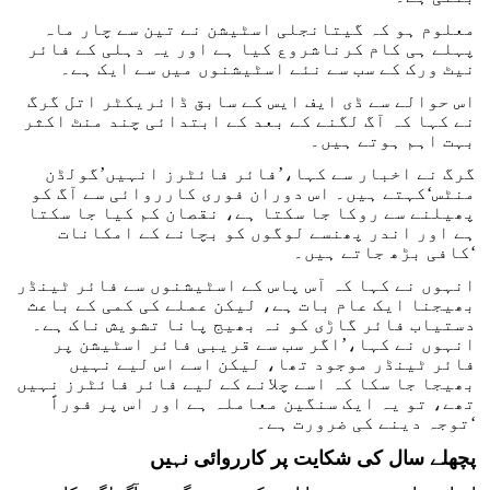
معلوم ہو کہ گیتانجلی اسٹیشن نے تین سے چار ماہ
پہلے ہی کام کرناشروع کیا ہے اور یہ دہلی کے فائر
نیٹ ورک کے سب سے نئے اسٹیشنوں میں سے ایک ہے۔
اس حوالے سے ڈی ایف ایس کے سابق ڈائریکٹر اتل گرگ
نے کہا کہ آگ لگنے کے بعد کے ابتدائی چند منٹ اکثر
بہت اہم ہوتے ہیں۔
گرگ نے اخبار سے کہا،’فائر فائٹرز انہیں’گولڈن
منٹس‘کہتے ہیں۔ اس دوران فوری کارروائی سے آگ کو
پھیلنے سے روکا جا سکتا ہے، نقصان کم کیا جا سکتا
ہے اور اندر پھنسے لوگوں کو بچانے کے امکانات
کافی بڑھ جاتے ہیں۔‘
انہوں نے کہا کہ آس پاس کے اسٹیشنوں سے فائر ٹینڈر
بھیجنا ایک عام بات ہے، لیکن عملے کی کمی کے باعث
دستیاب فائر گاڑی کو نہ بھیج پانا تشویش ناک ہے۔
انہوں نے کہا،’اگر سب سے قریبی فائر اسٹیشن پر
فائر ٹینڈر موجود تھا، لیکن اسے اس لیے نہیں
بھیجا جا سکا کہ اسے چلانے کے لیے فائر فائٹرز نہیں
تھے، تو یہ ایک سنگین معاملہ ہے اور اس پر فوراً
توجہ دینے کی ضرورت ہے۔‘
پچھلے سال کی شکایت پر کارروائی نہیں