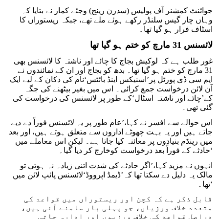
جوائنٹ کمشنر آف پولیس (سدرن رینج) وجئے کمار نے بتایا کہ
وہاں چار گیس سلنڈر رکھے ہوئے ملے تھے، جبکہ ریستوراں کا
اسٹاف فرار ہو گیا تھا۔
لائسنس 31 مارچ کو ختم ہو گیا تھا
غور طلب ہے کہ لوکیش بجاج کا چائے اور ناشتہ کا لائسنس بھی
31 مارچ کو ختم ہو گیا تھا۔ بدھ کو بجاج اور ان کے نمائندوں نے
ایم سی ڈی پورٹل پر’اسنیکس اینڈ بائٹس‘نام کی دکان کے لیے ایک
آن لائن درخواست جمع کرائی۔ اس میں بغیر بیٹھنے کی جگہ
کے’چائے اور ناشتہ اسٹال‘کے طور پر لائسنس کی درخواست کی
گئی تھی۔
اس حوالے سے افسر نے کہا،’عام طور پر یہ لائسنس فوراً دے دیے
جاتے ہیں اور یہ بہت چھوٹے اداروں سے متعلق ہوتے ہیں، اور بعد
میں رینڈم بنیادوں پر معائنہ کیا جاتا ہے۔ لیکن اس معاملے میں
حادثے کے فوراً بعد درخواست کوخارج کر دیا گیا۔‘
انہوں نے مزید کہا،’اگر حادثے کی شدت اتنی زیادہ نہ ہوتی تو
مالک یہ دلیل دے سکتا تھا کہ’ڈیمڈ اپرووڈ‘لائسنس پائپ لائن میں
تھا۔‘
قابل ذکر ہے کہ کچن اور ریستوراں میں قواعد کی
متعدد خلاف ورزیاں، جو پہلی بار سامنے آئی ہیں،
دراصل قواعد کی خلاف ورزیوں اور ادارہ جاتی