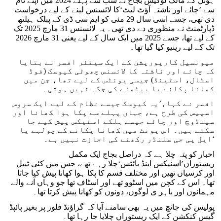
ہوٹل کے مالک لوکیش بجاج نے سب سے پہلے 2024 میں اپنے نام
سے ’چائے اور ناشتہ آؤٹ لیٹ‘کا لائسنس لینے کے لیے درخواست
دی تھی، جسے اسی سال 29 مئی کو ایم سی ڈی کے پبلک ہیلتھ
ڈپارٹمنٹ نے منظوری دے دی تھی۔ یہ لائسنس 31 مارچ 2025 تک
کے لیے تھا، جسے 2025 میں ایک سال کے لیے یعنی 31 مارچ 2026
تک کے لیے رینیو کیا گیا تھا۔
میونسپل کارپوریشن کے ایک سینئر افسر نے بتایا
کہ چائے اور ناشتہ کا لائسنس چھوٹی کیوسک (فوڈ
اسٹال، اسٹینڈ) جیسی یونٹس کے لیے تھا، جن میں
کھانا پکانے یا بیٹھنے کی جگہ نہیں ہوتی۔
افسر نے کہا،’یہ کیوسک جیسے نظام کے لیے ایک سروس
اسپیس کی طرح ہے، جہاں پہلے سے پکا ہوا کھانا اور
سینڈوچ اور چائے جیسے ہلکے اسنیکس پیش کیے جا
سکتے ہیں۔ اس یونٹ میں کھانا پکانے کے چولہے یا
ایل پی جی سلنڈر رکھنے کی اجازت نہیں ہے۔‘
اخبار کو پتہ چلا ہے کہ دراصل بجاج ایک مکمل
ریستوراں’اسنیکس اینڈ بائٹس‘چلا رہے تھے، جس میں کئی ٹیبل
اور کرسیاں تھیں اور مختلف قسم کا پکا ہوا کھانا پیش کیا جاتا
تھا۔ اس کے کچن میں اسٹوو تھے اور اسٹاف تھا جو وہاں آنے والے
مہمانوں اور باہر ی لوگوں، دونوں کو کھانا پیش کرتا تھا۔
پولیس کی جانچ میں یہ بھی سامنے آیا کہ گراؤنڈ فلور پر بغیر پائپڈ
گیس کنکشن کے ایک ریستوراں چلایا جا رہا تھا۔