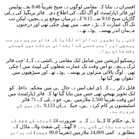
افسران نے بتایا کہ مقامی لوگوں نے صبح تقریباً 8:48 بجے پولیس
اور فائر ڈپارٹمنٹ کو آگ لگنے کی اطلاع دی۔ فائر بریگیڈ کی پہلی
گاڑیاں صبح 9:10 سے 9:15 کے درمیان موقع پر پہنچیں، لیکن تب
تک آگ عمارت کے بڑے حصے میں پھیل چکی تھی اور درجنوں
مہمان اندر پھنسے ہوئے تھے۔
کئی رہائشیوں نے الزام لگایا کہ فائر سروس دیر سے
پہنچی اور ایمرجنسی کے ابتدائی مرحلے میں قیمتی
وقت ضائع ہوا۔
ریسکیو آپریشن میں شامل ایک مقامی رہائشی نے کہا،’جب فائر
ٹرک پہنچے تو اس وقت تک عمارت شعلوں کی لپیٹ میں آ چکی
تھی۔ لوگ بالائی منزلوں پر پھنسے ہوئے تھے اور سیڑھیوں میں
دھواں بھر گیا تھا۔‘
قابل ذکر ہے کہ ڈی ایف ایس نے حال ہی میں محکمہ داخلہ کو
ایک تجویز بھیجی تھی جس میں بتایا گیا تھا کہ فائر ڈپارٹمنٹ میں
اس وقت تقریباً 2,500 ملازمین ہیں، جو دہلی کے 71 فائر
اسٹیشنوں پر کام کرتے ہیں، جبکہ یہاں 9,123 ملازمین کی
ضرورت ہے۔
تاہم، حکام کا کہنا ہے کہ یہ ضرورت 24 گھنٹے کی شفٹ کے
حساب سے بتائی گئی ہے۔ 8 گھنٹے کی شفٹ والے ماڈل کے
مطابق یہ کمی 24,869 ملازمین (تقریباً 90.8 فیصد) کے برابر
بنتی ہے۔