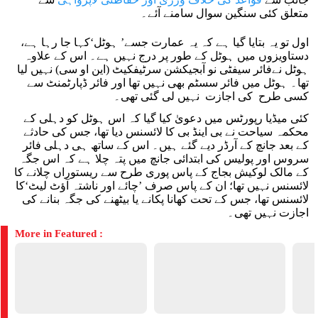
متعلق کئی سنگین سوال سامنے آئے۔
اول تو یہ بتایا گیا ہے کہ یہ عمارت جسے’ ہوٹل‘کہا جا رہا ہے،
دستاویزوں میں ہوٹل کے طور پر درج نہیں ہے۔ اس کے علاوہ
ہوٹل نےفائر سیفٹی نو آبجیکشن سرٹیفکیٹ (این او سی) نہیں لیا
تھا۔ ہوٹل میں فائر سسٹم بھی نہیں تھا اور فائر ڈپارٹمنٹ سے
کسی طرح کی اجازت نہیں لی گئی تھی۔
کئی میڈیا رپورٹس میں دعویٰ کیا گیا کہ اس ہوٹل کو دہلی کے
محکمہ سیاحت نے بی اینڈ بی کا لائسنس دیا تھا، جس کی حادثے
کے بعد جانچ کے آرڈر دیے گئے ہیں۔ اس کے ساتھ ہی دہلی فائر
سروس اور پولیس کی ابتدائی جانچ میں پتہ چلا ہے کہ اس جگہ
کے مالک لوکیش بجاج کے پاس پوری طرح سے ریستوراں چلانے کا
لائسنس نہیں تھا؛ ان کے پاس صرف ’چائے اور ناشتہ آؤٹ لیٹ‘کا
لائسنس تھا، جس کے تحت کھانا پکانے یا بیٹھنے کی جگہ بنانے کی
اجازت نہیں تھی۔
More in Featured :