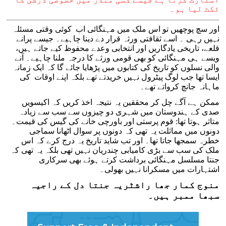
ٹکٹ لیا ہو۔
اور سچ پوچھیں تو اس ملک میں مہنگائی اب کوئی وقتی مسئلہ
نہیں رہی ۔ اسے ثقافتی ورثہ قرار دے دینا چاہیے۔ جیسے پرانے
قلعے، تاریخی یادگاریں اور انتخابی وعدے محفوظ کیے جاتے ہیں،
ویسے ہی مہنگائی کو بھی قومی ورثے کا درجہ ملنا چاہیے۔ آنے
والی نسلوں کو تاریخ کی کتابوں میں پڑھایا جائے گا کہ ایک زمانہ
ایسا تھا جب لوگ پیٹرول نہیں خریدتے تھے بلکہ اپنے اوقات کی
ماہانہ جانچ کرواتے تھے۔
ممکن ہے آگے چل کر محققین یہ نتیجہ اخذ کریں کہ اکیسویں
صدی کے ہندوستان میں شہری دو چیزوں سے سب سے زیادہ
متاثر ہوتا تھا: قوم پرستی اور باورچی خانے کی گیس کی قیمت۔
دونوں میں مماثلت یہ تھی کہ دونوں پر سوال اٹھانا سماجی
خطرہ سمجھا جاتا تھا۔ اور تب شاید تاریخ یہ درج کرے کہ اس
ملک کی سب سے بڑی کامیابی چندریان نہیں تھی بلکہ یہ تھی کہ
جنتا مسلسل مہنگائی برداشت کرتے ہوئے بھی سرکاری
اشتہارات میں مسکرانا نہیں بھولی۔
منوج کمار جھا راشٹریہ جنتا دل کے راجیہ
سبھا ممبر ہیں۔