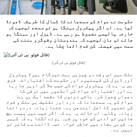
حکومت نے عوام کو سمجھانے کا کمال کا طریقہ ڈھونڈ
لیا ہے۔ اب اگر پیٹرول مہنگا ہو تو سمجھ لیجیے کہ
خارجہ پالیسی مضبوط ہو رہی ہے۔ ڈیزل اور مہنگا ہو
جائے تو مان لیجیے کہ ہندوستان وشوگرو بننے کی
سمت میں فیصلہ کن قدم اٹھا چکا ہے۔
(فائل فوٹو: پی ٹی آئی)
ملک میں اس وقت دو چیزیں بہت تیزگام ہیں؛ پیٹرول
اور ڈیزل کی قیمتیں، اور حکومت کے اشتہارات۔ فرق
بس یہ ہے کہ پیٹرول عوام کی جیب جلا کر اوپر جا رہا
ہے اور اشتہارات عوام کی آنکھوں میں ترقی کا
دھواں چھوڑ کر۔ باقی دونوں کا مقصد ایک ہی ہے:
عوام کو یہ سمجھانا کہ درد اور تکلیف ہی ملک و قوم
کی تعمیر کا اصل ایندھن ہے۔ جتنا زیادہ درد، اتنا
زیادہ وکاس۔ اب حالت یہ ہے کہ اگر جیب میں پیسے بچ
جائیں تو آدمی کو خود پر شبہ ہونے لگتا ہے کہ کہیں
وہ قومی مفاد میں خاطر خواہ حصہ ڈالنے سے قاصر تو
نہیں ہے۔