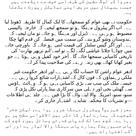
بھروا کر لوگ مشین کی طرف اسی خوف سے دیکھتے ہیں
جیسے ہسپتال میں مریض اپنی میڈیکل رپورٹ دیکھتا
ہے۔
حکومت نے بھی عوام کو سمجھانے کا ایک کمال کا طریقہ ڈھونڈ لیا
ہے۔ اب اگر پیٹرول مہنگا ہو تو سمجھ لیجیے کہ خارجہ پالیسی
مضبوط ہو رہی ہے۔ ڈیزل اور مہنگا ہو جائے تو مان لیجیے کہ
ہندوستان وشو گرو بننے کی سمت میں فیصلہ کن قدم اٹھا چکا
ہے۔ اور اگر گیس سلنڈر کی قیمت اتنی ہو جائے کہ باورچی خانے
میں چولہا جلانا عیاشی لگنے لگے، تو اسے’آتم نربھر بھارت‘ کی
تاریخی کامیابی سمجھا جائے گا۔ آخر خود کفیل وہی ہوتا ہے جو
بغیر کھانا کھائے بھی زندہ رہنے کی صلاحیت پیدا کر لے۔
ادھر عوام راشن کا حساب لگا رہی ہے اور ادھر حکومت غیر
ملکی رہنماؤں کے فون کال کے اشتہارات شائع کروا رہی ہے۔
جیسے ملک کی سب سے بڑی کامیابی یہی ہو کہ وہائٹ ہاؤس
سے گھنٹی بجی اور دہلی میں سرکاری بینڈ پارٹی نکل پڑی کہ
سنو- سنو، امریکہ والا اپنے والے کا بڑا فین ہے۔ جلد ہی اطلاعات
و نشریات کا محکمہ شاید یہ اشتہار جاری کرے—
’معزز شہریو! پیٹرول مہنگا ضرور ہوا ہے، لیکن فخر
کیجیے کہ ہمارے لیڈر کا ذکر بین الاقوامی سطح پر ہو
رہا ہے۔ کچھ ممالک کے پاس قدرتی وسائل ہیں، کچھ کے
پاس جمہوریت؛ ہمارے پاس مہنگا والا لیڈر ہے اور اس
کے اشتہارات ہیں۔‘