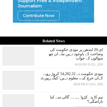
Support Free & Independent
Journalism
Contribute Now
Related News
ای-20 ایندھن پر مودی حکومت کی
وضاحت کے باوجود نہیں ملے ان چھ
سوالوں کے جواب
04:56 PM 10 JUL, 2026
مودی حکومت نے 54,282.32 کروڑ روپے
کہاں خرچ کیے، معلوم نہیں: کیگ رپورٹ
06:00 PM 07 AUG, 2026
نیم کا پتہ کڑوا ہے … گالی سے کیا
ناراضگی؟