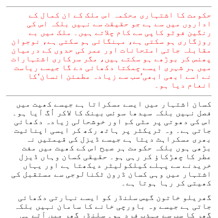
حکومت کا اشتہاری محکمہ اس ملک کے ان کمال کے
اداروں میں سے ہے جو حقیقت سے نہیں بلکہ اس کی
رنگین فوٹو کاپی سے کام چلاتے ہیں۔ ملک میں بے
روزگاری ہو سکتی ہے، مہنگائی ہو سکتی ہے، نوجوان
مقابلہ جاتی امتحانات اور عمر کی حدوں کے درمیان
پھنس کر بوڑھے ہو سکتے ہیں، مگر سرکاری اشتہارات
میں ہر شہری ایسے چمکتا دکھائی دے گا جیسے ریاست
نے اسے ابھی ابھی’سب سے زیادہ مطمئن انسان‘کا
انعام دیا ہو۔
کسان اشتہار میں ایسے مسکراتا ہے جیسے کھیت میں
فصل نہیں بلکہ سیدھا سوئس بینک کا لاکر اُگ آیا ہو۔
اس کی دھوتی پر مٹی کم اور خوشحالی زیادہ دکھائی
جاتی ہے۔ وہ ٹریکٹر پر ہاتھ رکھ کر ایسی اپنائیت
بھری مسکراہٹ دیتا ہے جیسے ڈیزل کی قیمتیں نہ
بڑھی ہوں بلکہ حکومت ہر صبح اس کے کھیت میں مفت
عطر کا چھڑکاؤ کر رہی ہو۔ حقیقی کسان وہاں ڈیزل
خریدنے سے پہلے کیلکولیٹر دیکھتا ہے اور یہاں
اشتہار میں وہی کسان ڈرون ٹکنالوجی سے مستقبل کی
کھیتی کر رہا ہوتا ہے۔
گھریلو خاتون گیس سلنڈر کو ایسے نہارتی دکھائی
جاتی ہے جیسے وہ باورچی خانے کا سامان نہیں بلکہ
گھر کا سب سے مہذب فرد ہو۔ سلنڈر گھر میں آتے ہی