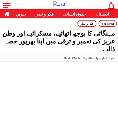
ادبستان
حقوق انسانی
فکر و نظر
خبریں
Featured
فکر و نظر
مہنگائی کا بوجھ اٹھائیے، مسکرائیے اور وطن
عزیز کی تعمیر و ترقی میں اپنا بھرپور حصہ
ڈالیے
02:45 PM Jun 02, 2026 | منوج کمار جھا