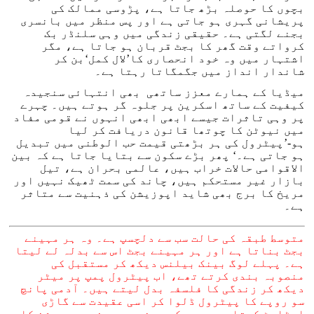
بچوں کا حوصلہ بڑھ جاتا ہے، پڑوسی ممالک کی
پریشانی گہری ہو جاتی ہے اور پس منظر میں بانسری
بجنے لگتی ہے۔ حقیقی زندگی میں وہی سلنڈر بک
کرواتے وقت گھر کا بجٹ قربان ہو جاتا ہے، مگر
اشتہار میں وہ خود انحصاری کا’لال کمل‘بن کر
شاندار انداز میں جگمگاتا رہتا ہے۔
میڈیا کے ہمارے معزز ساتھی بھی انتہائی سنجیدہ
کیفیت کے ساتھ اسکرین پر جلوہ گر ہوتے ہیں۔ چہرے
پر وہی تاثرات جیسے ابھی ابھی انہوں نے قومی مفاد
میں نیوٹن کا چوتھا قانون دریافت کر لیا
ہو-’پیٹرول کی ہر بڑھتی قیمت حب الوطنی میں تبدیل
ہو جاتی ہے۔‘ پھر بڑے سکون سے بتایا جاتا ہے کہ بین
الاقوامی حالات خراب ہیں، عالمی بحران ہے، تیل
بازار غیر مستحکم ہیں، چاند کی سمت ٹھیک نہیں اور
مریخ کا برج بھی شاید اپوزیشن کی ذہنیت سے متاثر
ہے۔
متوسط طبقہ کی حالت سب سے دلچسپ ہے۔ وہ ہر مہینے
بجٹ بناتا ہے اور ہر مہینے بجٹ اس سے بدلہ لے لیتا
ہے۔ پہلے لوگ بینک بیلنس دیکھ کر مستقبل کی
منصوبہ بندی کرتے تھے، اب پیٹرول پمپ پر میٹر
دیکھ کر زندگی کا فلسفہ بدل لیتے ہیں۔ آدمی پانچ
سو روپے کا پیٹرول ڈلوا کر اسی عقیدت سے گاڑی
اسٹارٹ کرتا ہے جیسے کسی مندر میں خصوصی درشن کا