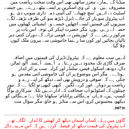
میڈیا کے ہمارے معزز ساتھی بھی اس وقت سخت ریاضت میں
مصروف ہیں۔ وہ ٹی وی اسکرین پر ایسے بیٹھے رہتے ہیں جیسے
اسٹیٹ نے انہیں ’سچ چھپانے‘ کی آئینی ذمہ داری سونپ دی ہو۔
اب پیٹرول سو پار کر جائے، ڈیزل ڈیڑھ سو کی طرف بڑھنے لگے،
سبزیوں کی قیمتیں ایسے اچھلیں جیسے وہ ایشیائی کھیلوں میں
حصہ لے رہی ہوں، مگر حضرت اینکر کی توجہ اس بات پر
مرکوز رہتی ہے کہ اپوزیشن نے قومی ترانے کے دوران کتنی دیر
تالیاں بجائیں اور کون سا رہنما خاموشی سے بیرون ملک کیوں
چلا گیا۔
انہیں سب معلوم ہے کہ پیٹرول/ڈیزل کی قیمتوں میں اضافہ
صرف گاڑی تک محدود نہیں رہتا۔ یہ آہستہ آہستہ آلو، ٹماٹر،
دال، دودھ، اسکول فیس، سلنڈر اور کرایہ سب پر اثر انداز
ہوتاہے۔ مگر اس موضوع پر ان کی خاموشی اتنی مقدس ہو
چکی ہے کہ صوفی و درویش بھی اسے دیکھ کر اپنے زہد و
ریاضت پر دوبارہ غور کرنے لگیں۔ کبھی کبھی تو لگتا ہے کہ نیوز
چینلوں کے اسٹوڈیو اب صحافت کے ادارےنہیں بلکہ سرکاری یوگا
کیمپ ہیں، جہاں ’مہنگائی پرانایام‘ سکھایا جاتا ہے؛ مہنگائی کو
دیکھو، محسوس کرو، اس سے متاثر ہو جاؤ، مگر سوال مت
پوچھو۔
گاؤں میں پہلے کسان آسمان دیکھ کر کھیتی کا اندازہ لگاتے تھے۔
اب پیٹرول کی قیمت دیکھ کر فیصلہ کرتے ہیں کہ اس مہینے دال