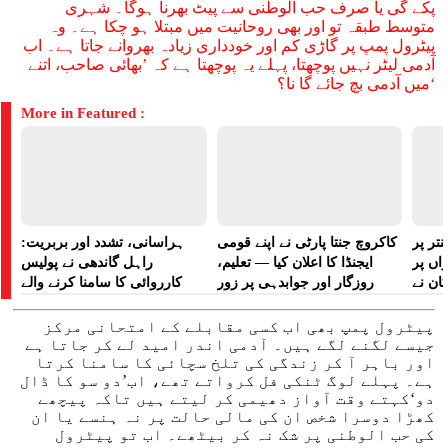
پکے گی یا صرف حب الوطنی سے پیٹ بھرنا ہوگا۔ شہری
متوسط طبقہ تو اور بھی روحانیت میں مبتلا ہو چکا ہے۔ وہ
پیٹرول پمپ پر گاڑی کم اور خودداری زیادہ بھروانے جاتا ہے۔ اب
آدمی لیٹر نہیں پوچھتا، پہلے یہ پوچھتا ہے کہ ’بھائی صاحب، اتنے
میں آدمی بچ جائے گا نا؟‘
More in Featured :
تر پر
کاکروچ جنتا پارٹی نے اپنے قومی
ہراسانی، تشدد اور بربریت:
راں پر
ایجنڈا کا اعلان کیا — تعلیم،
راہل گاندھی نے پولیس
کان نے
روزگار اور جوابدہی پر زور
کارروائی کا سامنا کرنے والے
 لگایا
مظاہرین کے لیے آواز بلند کی
پیٹرول پمپ بھی اب کسی مقابلے کے امتحانی مرکز
جیسے لگنے لگے ہیں۔ آدمی اندر امید لے کر جاتا ہے
اور باہر آ کر زندگی کی تلخ سچائی کا سامنا کرتا
ہے۔ پہلے لوگ ٹنکی فل کرواتے تھے، اب’دو سو کا ڈال
دو‘کہتے وقت آواز دھیمی کر لیتے ہیں تاکہ پیچھے
کھڑا دوسرا شخص ان کی مالی حالت پر نہ ہنسے یا ان
کی حب الوطنی پر شک نہ کر بیٹھے۔ اب تو پیٹرول