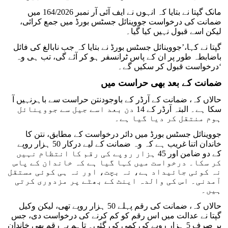
مانک گپتا نے بتایا کہ انہوں نے ایف آئی آر نمبر 164/2026 میں
ضمانت کی درخواست جووینائل جسٹس بورڈ میں جمع کرائی،
لیکن اسے قبول نہیں کیا گیا۔
گپتا نے کہا،’جووینائل جسٹس بورڈ نے بتایا کہ جب نابالغ کی فائل
باضابطہ طور پر ان کے پاس ٹرانسفر ہو کر آئے گی، تب ہی وہ
درخواست قبول کر سکیں گے۔‘
ضمانت کے بعد بھی حراست میں
حالاں کہ، ضمانت کے آرڈر کے باوجودنتن حراست سے باہرنہیں آ
سکا ہے۔ البتہ آرڈر کے 14 دن بعد اسے جیل سے جووینائل
ہوم منتقل کر دیا گیا ہے۔
جووینائل جسٹس بورڈ میں دائر درخواست کے مطابق، نتن کا
خاندان اتنا غریب ہے کہ وہ ضمانت کے لیے درکار 50 ہزار روپے
کے دو ضامن اور 45 ہزار روپے کی رقم کا انتظام نہیں
کر سکا۔ درخواست میں کہا گیا ہے کہ خاندان کے پاس
نہ کوئی جائیداد ہے، نہ بچت، اور نہ ہی کوئی مستقل
آمدنی۔ اس کی والدہ اینٹ کے بھٹے پر مزدوری کرتی
ہیں۔
حالاں کہ، ضمانت کی رقم پہلے 50 ہزار روپے تھی، لیکن وکیل
گپتا نے عدالت میں اس رقم کو کم کرنے کی درخواست دی، جس
پر صرف 5 ہزار روپے کی کمی کی گئی۔ تاہم یہ رقم بھی خاندان