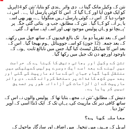
مظاہرین کے لیے آواز بلند کی
نتن کے وکیل مانک گپتا نے دی وائر ہندی کو بتایا،’نتن کو 14اپریل
کو ایک فون آیا اور کہا گیا کہ اس کا کوئی پارسل آیا ہے۔ اس نے
جواب دیا کہ اس نے کوئی پارسل نہیں منگوایا ہے، پھر بھی اسے
باہر آنے کو کہا گیا۔ نتن کے مطابق، جب وہ بتائی گئی جگہ پر
پہنچا تو وہاں پولیس موجود تھی اور اسے اپنے ساتھ لے گئی۔‘
اس کے بعد تقریباً دو ماہ تک بالغ قیدیوں کے ساتھ جیل میں رکھنے
کے بعد جمعہ (12 جون) کو اسے جووینائل ہوم بھیجا گیا۔ اس کے
بعد اس کا میڈیکل ٹیسٹ کیا گیا، جس میں نابالغ ثابت ہونے کے
باوجود اورچھ دن تک جیل میں رکھا گیا۔
نتن کے وکیل اور بھائی دنیش کا کہنا ہے کہ حراست
میں لینے کے بعد اسے ایک دوسرے پولیس کمپلیکس میں
منتقل کیا گیا، جہاں اس کے ساتھ مارپیٹ کی گئی اور
بعد میں کچھ کاغذات پر دستخط کروائے گئے۔ دی وائر
مارپیٹ کے ان الزامات کی آزادانہ طور پر تصدیق
نہیں کر پایا ہے۔
دنیش کے مطابق،’نتن نے مجھے بتایا تھا کہ پولیس والوں نے اس کے
ساتھ کافی دیر تک مارپیٹ کی، یہاں تک کہ ایک ڈنڈا اسی کے اوپر
توڑ دیا۔‘
معاملہ کیا ہے؟
اپریل کے مہینے میں تنخواہ میں اضافے اور سازگار ماحول کے