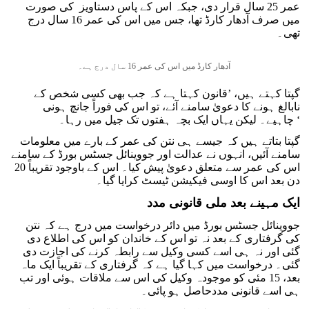
عمر 25 سال قرار دی، جبکہ اس کے پاس دستاویز کی صورت
میں صرف آدھار کارڈ تھا، جس میں اس کی عمر 16 سال درج
تھی۔
آدھار کارڈ میں اس کی عمر 16 سال درج ہے۔
گپتا کہتے ہیں، ’قانون کہتا ہے کہ جب بھی کسی شخص کے
نابالغ ہونے کا دعویٰ سامنے آئے، تو اس کی فوراً جانچ ہونی
چاہیے۔ لیکن یہاں ایک بچہ ہفتوں تک جیل میں رہا۔ ‘
گپتا بتاتے ہیں کہ جیسے ہی نتن کی عمر کے بارے میں معلومات
سامنے آئیں، انہوں نے عدالت اور جووینائل جسٹس بورڈ کے سامنے
اس کی عمر سے متعلق دعویٰ پیش کیا۔ اس کے باوجود تقریباً 20
دن بعد اس کا اوسی فیکیشن ٹیسٹ کرایا گیا۔
ایک مہینے بعد ملی قانونی مدد
جووینائل جسٹس بورڈ میں دائر درخواست میں درج ہے کہ نتن
کی گرفتاری کے بعد نہ تو اس کے خاندان کو اس کی اطلاع دی
گئی اور نہ ہی اسے کسی وکیل سے رابطہ کرنے کی اجازت دی
گئی۔ درخواست میں کہا گیا ہے کہ گرفتاری کے تقریباً ایک ماہ
بعد، 15 مئی کو موجودہ وکیل کی اس سے ملاقات ہوئی اور تب
ہی اسے قانونی مددحاصل ہو پائی۔