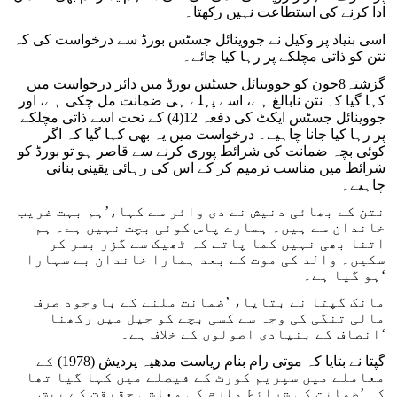
ادا کرنے کی استطاعت نہیں رکھتا۔
اسی بنیاد پر وکیل نے جووینائل جسٹس بورڈ سے درخواست کی کہ
نتن کو ذاتی مچلکے پر رہا کیا جائے۔
گزشتہ8جون کو جووینائل جسٹس بورڈ میں دائر درخواست میں
کہا گیا کہ نتن نابالغ ہے، اسے پہلے ہی ضمانت مل چکی ہے، اور
جووینائل جسٹس ایکٹ کی دفعہ 12(4) کے تحت اسے ذاتی مچلکے
پر رہا کیا جانا چاہیے۔ درخواست میں یہ بھی کہا گیا کہ اگر
کوئی بچہ ضمانت کی شرائط پوری کرنے سے قاصر ہو تو بورڈ کو
شرائط میں مناسب ترمیم کر کے اس کی رہائی یقینی بنانی
چاہیے۔
نتن کے بھائی دنیش نے دی وائر سے کہا،’ہم بہت غریب
خاندان سے ہیں۔ ہمارے پاس کوئی بچت نہیں ہے۔ ہم
اتنا بھی نہیں کما پاتے کہ ٹھیک سے گزر بسر کر
سکیں۔ والد کی موت کے بعد ہمارا خاندان بے سہارا
ہو گیا ہے۔‘
مانک گپتا نے بتایا، ’ضمانت ملنے کے باوجود صرف
مالی تنگی کی وجہ سے کسی بچے کو جیل میں رکھنا
انصاف کے بنیادی اصولوں کے خلاف ہے۔‘
گپتا نے بتایا کہ موتی رام بنام ریاست مدھیہ پردیش (1978) کے
معاملے میں سپریم کورٹ کے فیصلے میں کہا گیا تھا
کہ ’ضمانت کی شرائط ملزم کی معاشی حقیقت کے پیش