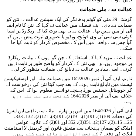
عدالت سے ملی ضمانت
گزشتہ 29 مئی کو گوتم بدھ نگر کی ایک سیشن عدالت نے نتن کو
ضمانت دے دی۔ اپنے فیصلے میں عدالت نے کہا کہ نتن کا نام ایف
آئی آر میں نہیں تھا۔ عدالت نے یہ بھی نوٹ کیا کہ ریکارڈ پر ایسا
کوئی سی سی ٹی وی فوٹیج، ویڈیو یا تصویری ثبوت پیش نہیں کیا
گیا جس سے واقعہ میں اس کے مخصوص کردار کو ثابت کیا جا
سکے۔
عدالت نے مزید کہا کہ استغاثہ کے جن گواہوں کے بیانات ریکارڈ
پر موجود ہیں، وہ بھی نتن کے کردار کو واضح طور پر ثابت نہیں
کرتے۔ اسی بنیاد پر عدالت نے نابالغ کی ضمانت منظور کر لی۔
تاہم، ایف آئی آر نمبر 165/2026 میں ضمانت ملنے اور اوسفیکیشن
ٹیسٹ میں نابالغ ثابت ہونے کے بعد جب گپتا نتن کی درخواست لے
کر جووینائل جسٹس بورڈ پہنچے تو انہیں معلوم ہوا کہ اس کے
خلاف ایف آئی آر نمبر 164/2026 کے تحت بھی معاملہ درج
ہے۔
ایف آئی آر 164/2026 میں اس پر بھارتیہ نیائے سنہتا (بی این ایس)
کی دفعات 109(1)، 191(1)، 191(2)، 191(3)، 121(2)، 132، 333،
125، 115(2)، 127(2)، 351(3)، 352 اور 61(2) کے علاوہ عوامی
املاک کو نقصان پہنچانے سے متعلق قانون اور کریمنل لا امینڈمنٹ
ایکٹ کی دفعہ 7 کے تحت الزامات عائد کیے گئے ہیں۔