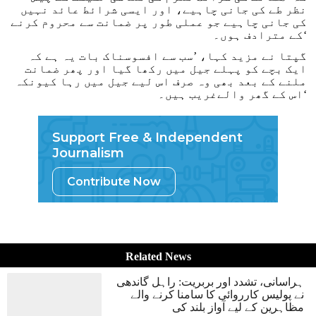
نظر طے کی جانی چاہیے، اور ایسی شرائط عائد نہیں
کی جانی چاہیے جو عملی طور پر ضمانت سے محروم کرنے
کے مترادف ہوں۔‘
گپتا نے مزید کہا، ’سب سے افسوسناک بات یہ ہے کہ
ایک بچے کو پہلے جیل میں رکھا گیا اور پھر ضمانت
ملنے کے بعد بھی وہ صرف اس لیے جیل میں رہا کیونکہ
اس کے گھر والےغریب ہیں۔‘
Support Free & Independent
Journalism
Contribute Now
Related News
ہراسانی، تشدد اور بربریت: راہل گاندھی
نے پولیس کارروائی کا سامنا کرنے والے
مظاہرین کے لیے آواز بلند کی