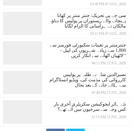
03:49 PM 07 AUG, 2026
سی جے پی تحریک: جنتر منتر پر کھانا
پہنچانے والے ریستوراں پر پولیس کا دباؤ،
مالکان نے ہراسانی کا الزام لگایا
03:15 PM 07 AUG, 2026
جنترمنتر پر تعینات سکیورٹی فورسز سے
1,800 سے زیادہ شہریوں کی اپیل –
’لاٹھیاں اٹھانے سے انکار کریں‘
06:15 PM 25 JUL, 2026
نصیرالدین شاہ نے طلبہ پر پولیس
کارروائی کی مذمت کی، ویڈیو انسٹاگرام
سے ہٹائے جانے کے بعد بحال
07:40 PM 23 JUL, 2026
نئے ہائر ایجوکیشن سکریٹری آخری بار
کس وجہ سے سرخیوں میں آئے تھے؟
11:55 AM 25 JUL, 2026