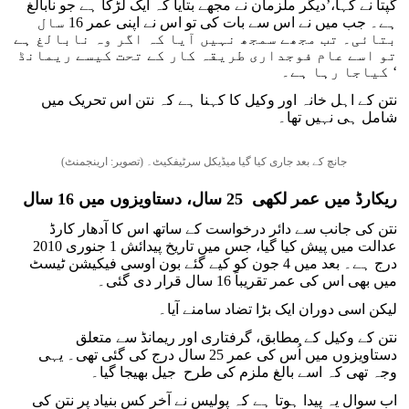
گپتا نے کہا،’دیگر ملزمان نے مجھے بتایا کہ ایک لڑکا ہے جو نابالغ
ہے۔ جب میں نے اس سے بات کی تو اس نے اپنی عمر 16 سال
بتائی۔ تب مجھے سمجھ نہیں آیا کہ اگر وہ نابالغ ہے
تو اسے عام فوجداری طریقہ کار کے تحت کیسے ریمانڈ
کیاجا رہا ہے۔ ‘
نتن کے اہل خانہ اور وکیل کا کہنا ہے کہ نتن اس تحریک میں
شامل ہی نہیں تھا۔
جانچ کے بعد جاری کیا گیا میڈیکل سرٹیفکیٹ۔ (تصویر: ارینجمنٹ)
ریکارڈ میں عمر لکھی 25 سال، دستاویزوں میں 16 سال
نتن کی جانب سے دائر درخواست کے ساتھ اس کا آدھار کارڈ
عدالت میں پیش کیا گیا، جس میں تاریخ پیدائش 1 جنوری 2010
درج ہے۔ بعد میں 4 جون کو کیے گئے بون اوسی فیکیشن ٹیسٹ
میں بھی اس کی عمر تقریباً 16 سال قرار دی گئی۔
لیکن اسی دوران ایک بڑا تضاد سامنے آیا۔
نتن کے وکیل کے مطابق، گرفتاری اور ریمانڈ سے متعلق
دستاویزوں میں اُس کی عمر 25 سال درج کی گئی تھی۔ یہی
وجہ تھی کہ اسے بالغ ملزم کی طرح جیل بھیجا گیا۔
اب سوال یہ پیدا ہوتا ہے کہ پولیس نے آخر کس بنیاد پر نتن کی