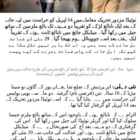
نوئیڈا مزدور تحریک معاملےمیں 14 اپریل کو حراست میں لیے جانے
کے بعد ایک نابالغ لڑکے کو تقریباً دو مہینے تک بالغ ملزمین کے ساتھ
جیل میں رکھا گیا۔ میڈیکل جانچ میں نابالغ ثابت ہونے کے تقریباً
ایک ہفتے بعد اسے جووینائل ہوم بھیجا گیا۔ 29 مئی کو ضمانت
مل جانے کے بعد بھی وہ اب تک باہر نہیں نکل سکا ہے
کیونکہ اہل خانہ کے پاس ضمانت بھرنے کے لیے پیسے
نہیں ہیں۔
سولہ سالہ نتن (فرضی نام) کا ہاتھ باندھ کر بالغ ملزمین کی طرح عدالت میں پیش
کرتی اتر پردیش پولیس۔ (تصویر: ارینجمنٹ)
نئی دہلی:
اتر پردیش کے ضلع شاہجہاں پور کے گاؤں نو سینا
مڑیا کے 16 سالہ نتن (فرضی نام) گزشتہ دو ماہ سے یوپی پولیس
کی حراست میں ہے۔ بتایا گیا ہے کہ اسے نوئیڈا مزدور تحریک کے
بعد 14 اپریل کو گرفتار کیا گیا تھا۔
الزام ہے کہ نابالغ ہونے کے باوجود اس کے ساتھ بالغ ملزم جیسا
سلوک کیا گیا اور گریٹر نوئیڈا کی جیل میں رکھا گیا۔ اس کی
گرفتاری کے دو مہینے بعد آج کی صورتحال یہ ہے کہ میڈیکل
جانچ میں نابالغ ثابت ہونے اور عدالت کی جانب سے 29 مئی کو
ضمانت مل جانے کے باوجود وہ باہرنہیں نکل پایا ہے۔ اس کی