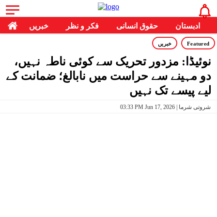
ادبستان
حقوق انسانی
فکر و نظر
خبریں
Featured
خبریں
نوئیڈا: مزدور تحریک سے کوئی ناطہ نہیں،
دو مہینے سے حراست میں نابالغ؛ ضمانت کے
لیے پیسے تک نہیں
03:33 PM Jun 17, 2026 | شروتی شرما