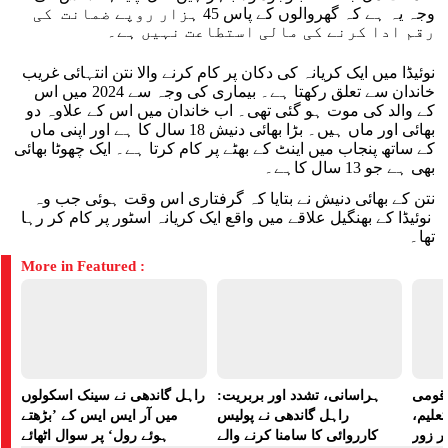
وجہ یہ ہے کہ گھروالوں کے پاس 45 ہزار روپے ضمانت کی
رقم ادا کرنے کی مالی استطاعت نہیں ہے۔
نوئیڈا میں ایک کریانہ کی دکان پر کام کرنے والا نتن انتہائی غریب
خاندان سے تعلق رکھتا ہے۔ بیماری کی وجہ سے 2024 میں اس
کے والد کی موت ہو گئی تھی۔ اب خاندان میں اس کے علاوہ دو
بھائی اور ماں ہیں۔ بڑا بھائی دنیش 18 سال کا ہے اور اپنی ماں
کے ساتھ پنجاب میں اینٹ کے بھٹے پر کام کرتا ہے۔ ایک چھوٹا بھائی
بھی ہے جو 13 سال کاہے۔
نتن کے بھائی دنیش نے بتایا کہ گرفتاری اس وقت ہوئی جب وہ
نوئیڈا کے بھنگیل علاقے میں واقع ایک کریانہ اسٹور پر کام کر رہا
تھا۔
More in Featured :
ے قومی
ہراسانی، تشدد اور بربریت:
راہل گاندھی نے سینک اسکولوں
تعلیم،
راہل گاندھی نے پولیس
میں آر ایس ایس کے ’بڑھتے
ر زور
کارروائی کا سامنا کرنے والے
ہوئے رول‘ پر سوال اٹھائے