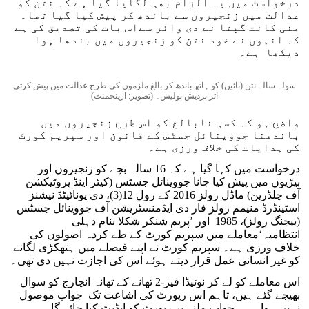
درخواست میں یہ الزام بھی لگایا گیا ہے کہ نتن کو
عدالت میں زنجیروں سے باندھ کر پیش کیا گیا تھا۔
منی کانت گپتا نے دی وائر سےاس بات کی تصدیق کی ہے
کہ انہوں نے خود نتن کو زنجیروں میں بندھا ہوا
دیکھا ہے۔
سولہ سالہ نتن (بائیں) کو ہاتھ باندھ کر بالغ ملزموں کی طرح عدالت میں پیش کرتی
اتر پردیش پولیس۔ (تصویر: ارینجمنٹ)
واضح ہو کہ کسی نابالغ کو اس طرح زنجیروں میں
باندھنا جووینائل جسٹس کے قانون اور سپریم کورٹ
کی ہدایات کی خلاف ورزی ہے۔
درخواست میں کہا گیا ہے کہ 16 سالہ بچے کو زنجیروں اور
بیڑیوں میں پیش کیا جانا جووینائل جسٹس (کیئر اینڈ پروٹیکشن
آف چلڈرین) ماڈل رولز 2016 کے رول 12(3)، دی یونائیٹڈ نیشنز
اسٹینڈرڈ منیمم رولز فار دی ایڈمنسٹریشن آف جووینائل جسٹس
(بیجنگ رولز)، 1985 اور ’پریم شنکر شکلا بنام دہلی
انتظامیہ‘معاملے میں سپریم کورٹ کے طے کردہ اصولوں کی
خلاف ورزی ہے۔ سپریم کورٹ نے اپنے فیصلے میں ہتھکڑی لگانے
کو غیر انسانی عمل قرار دیتے ہوئے اس کی اجازت نہیں دی تھی۔
اس معاملے کو لے کر نوئیڈا فیز-2 تھانے کے تھانہ انچارج کو سوال
بھیجے گئے ہیں، تاہم اس رپورٹ کی اشاعت تک جواب موصول
نہیں ہوا ہے۔ جواب ملنے پر رپورٹ کو اپڈیٹ کیا جائے گا۔