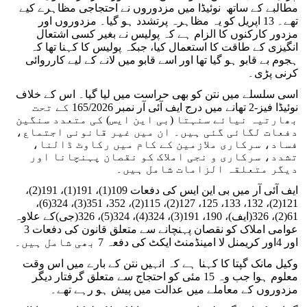
مطالبے کے ساتھ نوئیڈا میں مزدوروں نے احتجاجی مظاہرے کیے
تھے۔ 13 اپریل کو یہ مظاہرہ پرتشدد ہو گیا۔ مزدوروں اور
مزدور کارکنوں کا الزام ہے کہ پولیس نے بغیر کسی اشتعال
انگیزی کے طاقت کا استعمال کیا، جبکہ پولیس کا کہنا تھا کہ
ہجوم بے قابو ہو گیا تھا اور اسے قابو میں لانے کے لیے کارروائی
کرنی پڑی۔
اسی سلسلے میں نتن کو بھی حراست میں لیا گیا۔ اس کے خلاف
نوئیڈا فیز-2 تھانے میں درج ایف آئی آر نمبر 165/2026 کے تحت
بھارتیہ نیائے سنہتا (بی این ایس) کی متعدد سنگین
دفعات لگائی گئی ہیں۔ ان میں غیر قانونی اجتماع،
فساد، سرکاری ملازمین کے کام میں رکاوٹ ڈالنا،
تشدد، سرکاری و نجی املاک کو نقصان پہنچانا اور
دیگر متعلقہ الزامات شامل ہیں۔
ایف آئی آر میں بی این ایس کی دفعات 109(1)، 191(1)، 191(2)،
121(2)، 132، 133، 125، 127(2)، 115(2)، 352، 351(3)، 324(6)،
61(2)، 326(ایف)، 190، 191(3)، 324(4)، 324(5)، 326(جی)کے علاوہ
عوامی املاک کو نقصان پہنچانے سے متعلق قانون کی دفعات 3
اور 4اور کریمنل لا امینڈمنٹ ایکٹ کی دفعہ 7 بھی شامل ہیں۔
وکیل مانک گپتا کا کہنا ہے کہ انہیں نتن کے بارے میں اس وقت
معلوم ہوا جب وہ 15 مئی کو احتجاج سے متعلق گرفتار دیگر
مزدوروں کے معاملے میں عدالت میں پیش ہو رہے تھے۔