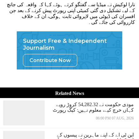
نارا لوکیش نے میڈیا سے گفتگو کرتے ہوئے کہا کہ واقعہ کی جانچ
کے لیے تشکیل دی گئی کمیٹی اپنی رپورٹ پیش کرنے کے بعد جن
افسران کی ڈیوٹی میں لاپروائی ثابت ہوگی، ان کے خلاف
کارروائی کی جائے گی۔
Support Free & Independent
Journalism
Contribute Now
Related News
مودی حکومت نے 54,282.32 کروڑ روپے
کہاں خرچ کیے، معلوم نہیں: کیگ رپورٹ
06:00 PM 07 AUG, 2026
این ٹی اے کے اپنے ماہرین نے پیسوں کے