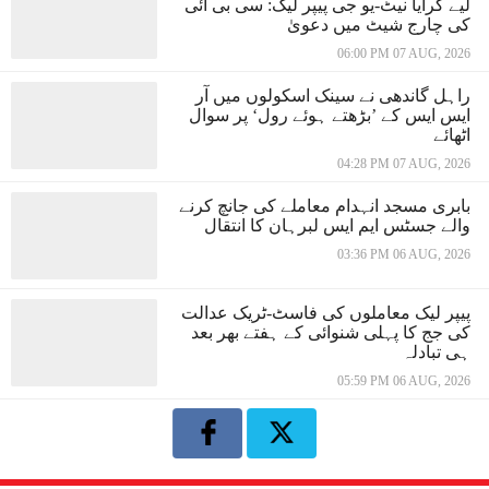
لیے کرایا نیٹ-یو جی پیپر لیک: سی بی آئی
کی چارج شیٹ میں دعویٰ
06:00 PM 07 AUG, 2026
راہل گاندھی نے سینک اسکولوں میں آر
ایس ایس کے ’بڑھتے ہوئے رول‘ پر سوال
اٹھائے
04:28 PM 07 AUG, 2026
بابری مسجد انہدام معاملے کی جانچ کرنے
والے جسٹس ایم ایس لبرہان کا انتقال
03:36 PM 06 AUG, 2026
پیپر لیک معاملوں کی فاسٹ-ٹریک عدالت
کی جج کا پہلی شنوائی کے ہفتے بھر بعد
ہی تبادلہ
05:59 PM 06 AUG, 2026