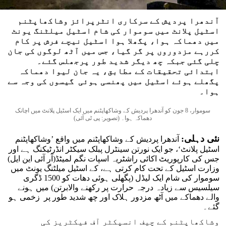
آندھرا پردیش کے سرکاری انٹرپرائز وشاکھاپٹنم
اسٹیل پلانٹ میں سوموار کی شام اسٹیل میلٹنگ یونٹ
میں دھماکہ ہوا، پگھلا ہوا اسٹیل نیچے فرش پر کام
کررہے مزدوروں پر گر گیا، جس میں آٹھ لوگوں کی جان
چلی گئی جبکہ چھ دیگر شدید طور پرجھلس گئے۔
ابتدائی تحقیقات کے مطابق، یہ جان لیوا دھماکہ
پگھلے ہوئے اسٹیل میں پھنسی ہوئی گیسوں کی وجہ سے
ہوا۔
سوموار، 8 جون کو آندھرا پردیش کے وشاکھاپٹنم میں ایک اسٹیل پلانٹ میں اچانک
دھماکہ ہوا۔ (تصویر: پی ٹی آئی)
نئی دہلی:
آندھرا پردیش کے وشاکھاپٹنم میں واقع ’وشاکھاپٹنم
اسٹیل پلانٹ‘، جو ایک نورتن سینٹرل پبلک سیکٹر انڈرٹیکنگ ہے اور
جس کی کارپوریٹ اکائی راشٹریہ اسپات نگم لمیٹڈ(آر آئی این ایل)
وزارت اسٹیل کے تحت کام کرتی ہے، کے اسٹیل میلٹنگ یونٹ میں
سوموار کی شام ایک لیڈل (پگھلی ہوئی دھات کو 1500 ڈگری
سیلسیس سے زیادہ درجہ حرارت پر رکھنے والابرتن) میں ہونے
والے دھماکے میں آٹھ مزدور ہلاک اور چھ شدید طور پر زخمی ہو
گئے۔
وشاکھاپٹنم کے چیف انسپکٹر آف فیکٹریز کی