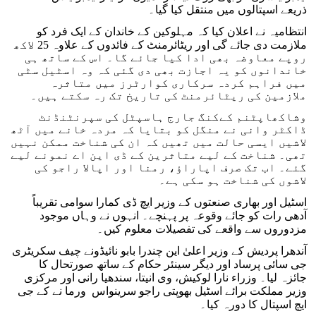
ذریعے اسپتالوں میں منتقل کیا گیا۔
انتظامیہ نے اعلان کیا کہ مہلوکین کے خاندان کے ایک فرد کو
ملازمت دی جائے گی اور ریٹائرمنٹ کے فائدوں کے علاوہ 25 لاکھ
روپے معاوضہ بھی ادا کیا جائے گا۔ اس کے ساتھ ہی
خاندانوں کو یہ اجازت بھی دی گئی کہ وہ اسٹیل سٹی
میں فراہم کردہ سرکاری کوارٹرز میں متاثرہ
ملازمین کی ریٹائرمنٹ کی تاریخ تک رہ سکتے ہیں۔
وشاکھاپٹنم کےکنگ جارج ہاسپٹل کی سپرنٹنڈنٹ
ڈاکٹر وانی نے منگل کو بتایا کہ مردہ خانے میں آٹھ
لاشیں ایسی حالت میں تھیں کہ ان کی شناخت ممکن نہیں
تھی۔ شناخت کے لیے متاثرین کے ڈی این اے نمونے لیے
گئے۔ اب تک صرف اپاراؤ، رمنا اور اپالا راجو کی
لاشوں کی شناخت ہو سکی ہے۔
اسٹیل اور بھاری صنعتوں کے وزیر ایچ ڈی کمارا سوامی تقریباً
آدھی رات کو جائے وقوعہ پر پہنچے۔ انہوں نے وہاں موجود
مزدوروں سے واقعے کی تفصیلات معلوم کیں۔
آندھرا پردیش کے وزیر اعلیٰ این چندرا بابو نائیڈونے چیف سکریٹری
جی سائی پرساد اور دیگر سینئر حکام کے ساتھ صورتحال کا
جائزہ لیا۔ وزراء نارا لوکیش، وی انیتا، سندھیا رانی اور مرکزی
وزیر مملکت برائے اسٹیل بھوپتی راجو سرینواس ورما نے کے جی
ایچ اسپتال کا دورہ کیا۔