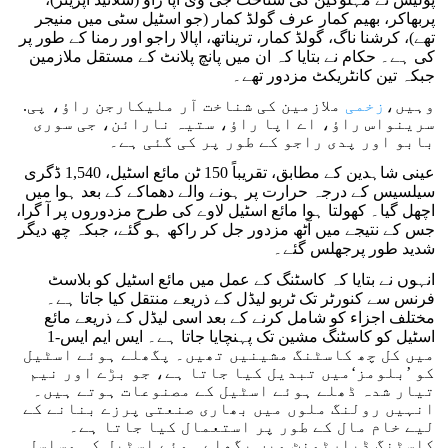
پربھاکر، بھیم کمار عرف گولڈ کمار (جو اسٹیل سٹی میں منیجر
تھے)، کرشنا ناگ، گولڈ کمار، تریناتھ، اپالا راجو اور رمنا کے طور پر
کی ہے۔ حکام نے بتایا کہ ان میں پانچ پلانٹ کے مستقل ملازمین
جبکہ تین کانٹریکٹ مزدور تھے۔
وہیں،
زخمی
ملازمین کی شناخت آر ملیکارجن راؤ، پی.
سرینواس راؤ، اے اپا راؤ، ستیہ نارائن، جی سوری
بابو اور پدی راجو کے طور پر کی گئی ہے۔
عینی شاہدین کے مطابق، تقریباً 150 ٹن مائع اسٹیل، 1,540 ڈگری
سیلسیس کے درجہ حرارت پر ہونے والے دھماکے کے بعد ہوا میں
اچھل گیا۔ کھولتا ہوا مائع اسٹیل لاوے کی طرح مزدوروں پر آ گرا،
جس کے نتیجے میں آٹھ مزدور جل کر راکھ ہو گئے، جبکہ چھ دیگر
شدید طور پرجھلس گئے۔
انہوں نے بتایا کہ کاسٹنگ کے عمل میں مائع اسٹیل کو بلاسٹ
فرنس سے کنورٹر تک ٹربو لیڈل کے ذریعے منتقل کیا جاتا ہے۔
مختلف اجزاء کو شامل کرنے کے بعد اسی لیڈل کے ذریعے مائع
اسٹیل کو کاسٹنگ مشین تک پہنچایا جاتا ہے۔ ایس ایم ایس-1
میں کل چھ کاسٹنگ مشینیں تھیں۔ پگھلے ہوئے اسٹیل
کو ’بلومز‘میں تبدیل کیا جاتا ہے، جو بڑے اور نیم
تیار شدہ ڈھلے ہوئے اسٹیل کے مصنوعات ہوتے ہیں۔
انہیں رولنگ ملوں میں بھاری صنعتی پرزے بنانے کے
لیے خام مال کے طور پر استعمال کیا جاتا ہے۔
کاسٹنگ ڈپارٹمنٹ میں پگھلے ہوئے اسٹیل کی مسلسل