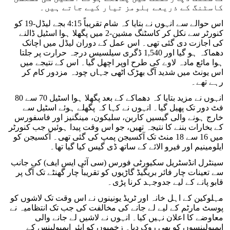
کاسٹنگ کے ذریعے بلومز تیار کیے جاتے ہیں۔
اس حوالے سے انہوں نے بتایا کہ شام تقریباً 4:15 بجے لیڈل-19 کو
کنورٹر سے نکل کر کاسٹنگ مشین-2 میں پگھلا ہوا اسٹیل ڈالنے
کی اجازت دی گئی تھی۔ اس عمل کے دوران لیڈل میں اچانک
دھماکہ ہو گیا اور 1,540 ڈگری سیلسیس درجہ حرارت پر جلتا
ہوا مائع مادہ لاوے کی طرح اوپر اچھل گیا۔ اس کے نتیجے میں
اس یونٹ میں شدید آگ بھڑک اٹھی جہاں چودہ مزدور کام کر
رہے تھے۔
انہوں نے مزید بتایا کہ دھماکے کے بعد پگھلا ہوا اسٹیل 70 سے 80
فٹ دور تک پھیل گیا۔ انہوں نے کہا کہ پگھلے ہوئے اسٹیل سے
خارج ہونے والی گیسیں کاربن، سلیکون، مینگنیز اور فاسفورس
کے بخارات بننے کا نتیجہ تھیں، جو اس وقت پیدا ہوئیں جب کنورٹر
میں 16 سے 18 منٹ تک آکسیجن پمپ کی گئی تھی۔ آکسیجن کو
ایلومینیم اور فیرو الائے کے ساتھ ڈی گیس کیا گیا تھا۔
سینٹرل انڈسٹریل سکیورٹی فورس (سی آئی ایس ایف) کی جانب
سے تعینات چار فائر بریگیڈ گاڑیوں کو تقریباً چار گھنٹے تک آگ پر
قابو پانے کے لیے جدوجہد کرنا پڑی۔
مہلوکین کے اہل خانہ اور ٹریڈ یونینوں نے اس وقت تک لاشوں کو
پوسٹ مارٹم کے لیے لے جانے کی مخالفت کی جب تک انتظامیہ نے
معاوضے کا اعلان نہیں کیا۔ انہوں نے لاشیں لے جانے والی
ایمبولینسوں کو بھی روک دیا۔ زخمیوں کو ایئر ایمبولینس کے