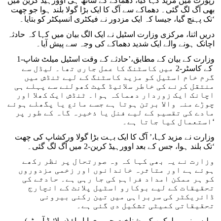
رپورٹ میں مزید کہا گیا،’دھماکے کے ساتھ ہی اوورہیڈ کرین میں
بھی آگ لگ گئی۔ دھماکے سے آگ کا ایک بڑا گولا بلند ہوا جو چھت
تک پہنچ گیا، جیسا کہ ایک مزدور نے فیکٹری انسپکٹر کو بتایا۔‘
دریں اثنا، مرکزی وزارت اسٹیل نے ایک الگ بیان میں کہا کہ حادثہ
اچانک ہونے والے ایک شدید دھماکے کی وجہ سے پیش آیا۔
وزارت کے بیان کے مطابق،’حادثے کے وقت اسٹیل میلٹ شاپ-1
کے کاسٹر-2 میں کاسٹنگ کا عمل جاری تھا۔ لیڈل سے
گرم خام اسٹیل کو مزید کاسٹنگ کے لیے ٹنڈش میں
منتقل کرنے کی خاطر سلائیڈ گیٹ کھولنے سے پہلے ہی
اچانک ایک زوردار دھماکہ ہوا۔ ٹنڈش ایک کھلا اور
چوڑے منہ والا برتن ہوتا ہے جسے مائع یا پگھلے ہوئے
مادے کی تقسیم کے لیے فنل یا ذخیرہ گاہ کے طور پر
استعمال کیا جاتا ہے۔‘
وزارت نے مزید کہا،’ آگ کا ایک بہت بڑا گولا ورکشاپ کی چھت
تک بلند ہوا، جس کے بعد اوورہیڈ کرین-2 میں آگ لگ گئی۔‘
وزارت نے یہ بھی کہا کہ وہ صورتحال پر نظر رکھے
ہوئے ہے اور متاثرہ خاندانوں اور زخمی مزدوروں
کو ہر ممکن امداد فراہم کی جا رہی ہے۔ حادثے کی
تحقیقات کے لیے بوکارو اسٹیل پلانٹ کے انچارج
ڈائریکٹر کی سربراہی میں تین رکنی بیرونی
تحقیقاتی کمیٹی تشکیل دی گئی ہے۔
پولیس نے مہلوکین کی شناخت جی وی اپا راؤ (سلائیڈ آپریٹر)،