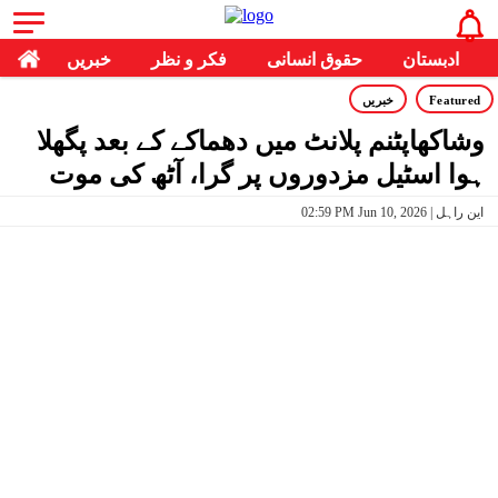
ادبستان
حقوق انسانی
فکر و نظر
خبریں
Featured
خبریں
وشاکھاپٹنم پلانٹ میں دھماکے کے بعد پگھلا
ہوا اسٹیل مزدوروں پر گرا، آٹھ کی موت
02:59 PM Jun 10, 2026 | این راہل