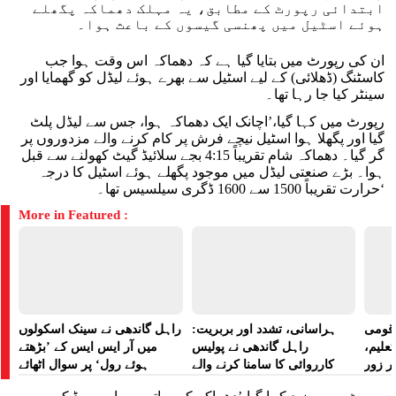
ابتدائی رپورٹ کے مطابق، یہ مہلک دھماکہ پگھلے
ہوئے اسٹیل میں پھنسی گیسوں کے باعث ہوا۔
ان کی رپورٹ میں بتایا گیا ہے کہ دھماکہ اس وقت ہوا جب
کاسٹنگ (ڈھلائی) کے لیے اسٹیل سے بھرے ہوئے لیڈل کو گھمایا اور
سینٹر کیا جا رہا تھا۔
رپورٹ میں کہا گیا،’اچانک ایک دھماکہ ہوا، جس سے لیڈل پلٹ
گیا اور پگھلا ہوا اسٹیل نیچے فرش پر کام کرنے والے مزدوروں پر
گر گیا۔ دھماکہ شام تقریباً 4:15 بجے سلائیڈ گیٹ کھولنے سے قبل
ہوا۔ بڑے صنعتی لیڈل میں موجود پگھلے ہوئے اسٹیل کا درجہ
حرارت تقریباً 1500 سے 1600 ڈگری سیلسیس تھا۔‘
More in Featured :
ے قومی
ہراسانی، تشدد اور بربریت:
راہل گاندھی نے سینک اسکولوں
تعلیم،
راہل گاندھی نے پولیس
میں آر ایس ایس کے ’بڑھتے
ر زور
کارروائی کا سامنا کرنے والے
ہوئے رول‘ پر سوال اٹھائے
مظاہرین کے لیے آواز بلند کی