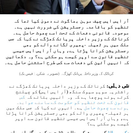
آر ایس ایس چیف موہن بھاگوت نے دعویٰ کیا تھا کہ
تنظیم کو باقاعدہ رجسٹریشن کی ضرورت نہیں ہے۔
موجودہ قانونی دفعات کے تحت اسے چھوٹ حاصل ہے۔
کرناٹک کے وزیر داخلہ پریانک کھڑگے نے کہا کہ جس
ملک میں ہر ٹھیلہ -پھیری لگانے والے کو بھی
رجسٹریشن کرانا پڑتا ہے، وہاں آر ایس ایس جیسی
تنظیم قانون سے اوپر کیسے ہو سکتی ہے؟ وہ دکھائیں
کہ انہیں آئین کی دفعات سے کس طرح استثنیٰ حاصل ہے۔
کرناٹک کے وزیر داخلہ پریانک کھڑگے۔ (تصویر بہ شکریہ: فیس بک)
نئی دہلی:
کرناٹک کے وزیر داخلہ پریانک کھڑگے نے
راشٹریہ سویم سیوک سنگھ (آر ایس ایس) کو چیلنج
کرتے ہوئے پوچھا ہے کہ وہ انہیں بتائے کہ
کس
قانون کے تحت تنظیم کو حکومت کے سامنے جوابدہ
ہونے سے چھوٹ حاصل
ہے۔ انہوں نے کہا کہ جس ملک میں
ہر ٹھیلہ- پھیری والے کو بھی رجسٹریشن کرانا پڑتا
ہے، وہاں آر ایس ایس جیسی تنظیم قانون سے اوپر
کیسے ہو سکتی ہے؟
دکن ہیرالڈ
کی رپورٹ کے مطابق، 10 جون کو دیے گئے اپنے بیان