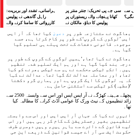
لی سے
سی جے پی تحریک: جنتر منتر پر
ہراسانی، تشدد اور بربریت:
اضگی؟
کھانا پہنچانے والے ریستوراں پر
راہل گاندھی نے پولیس
پولیس کا دباؤ، مالکان نے
کارروائی کا سامنا کرنے والے
ہراسانی کا الزام لگایا
مظاہرین کے لیے آواز بلند کی
بھاگوت نے متنازعہ طور پر
دعویٰ
کیا تھا کہ آر ایس
ایس ’لوگوں کے گروپ‘کے طور پر کام کرتا ہے، جسے
موجودہ قانونی دفعات کے تحت پہلے ہی تسلیم کیا
گیا ہے۔
بھاگوت نے کہا تھا،’ہمیں لوگوں کے گروپ کے طور پر
درجہ بند کیا گیا ہے اور ہم ایک تسلیم شدہ تنظیم
ہیں۔ انکم ٹیکس محکمے نے ہم سے ٹیکس بھرنے کو کہا
تھا، اور معاملہ عدالت تک گیا تھا۔ عدالت نے کہا
کہ یہ لوگوں کا ایک گروپ ہے اور ہماری گرو دکشنا
(عطیہ) کو ٹیکس سے استثنیٰ حاصل ہے۔‘
پچھلے مہینے کھڑگے نے آر ایس ایس اور اس سے وابستہ 2500 سے
زائد تنظیموں کے نیٹ ورک کا عوامی آڈٹ کرانے کا مطالبہ کیا
تھا۔
انہوں نے کہا کہ جہاں آر ایس ایس اور اس سے وابستہ
تنظیمیں بغیر رجسٹریشن کے کام کر رہی ہیں اور اس
لیے قانون کے دائرے سے باہر ہیں، وہیں دوسری طرف
حکومت ایف سی آر اے جیسے قوانین کے ذریعے این جی