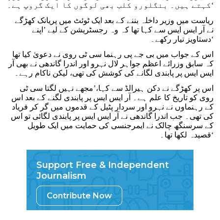
کہتے ہیں۔ بنگلورو کلب بھی لوگوں کا ایک گروپ ہے۔‘
ریاست میں وزیر داخلہ بننے کے بعد ایک ٹوئٹ میں پریانک کھڑگے
نے آر ایس ایس سے کہا تھا کہ وہ رجسٹریشن کے لیے ’اپنے
دستاویز تیار رکھے۔‘
اس کے جواب میں بی جے پی رہنما سی ٹی روی نے دعویٰ کیا تھا
کہ سابق وزرائے اعظم جواہر لال نہرو اور اندرا گاندھی نے بھی آر
ایس ایس پر پابندی لگانے کی کوشش کی تھی، لیکن ناکام رہے۔
اس پر کھڑگے نے دکن ہیرالڈ سے کہا،’مجھے نہیں لگتا سی ٹی
روی کو تاریخ کا علم ہے۔ آر ایس ایس پر پابندی لگنے کے بعد اس
کے رہنماوں نے نہرو اور سردار پٹیل کے قدموں میں گر کر فریاد
کی تھی۔ جب اندرا گاندھی نے آر ایس ایس پر پابندی لگائی تو اس
کے سرسنگھ چالک نے ایمرجنسی کی حمایت میں ایک طویل
قصیدہ لکھا تھا۔‘
Support Free & Independent
Journalism
Contribute Now