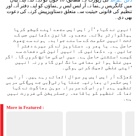
میں کانگریس رہنما نے آر ایس ایس رہنماؤں کو اپنے دفتر آنے اور
تنظیم کی قانونی حیثیت سے متعلق دستاویزپیش کرنے کی دعوت
بھی دی۔
انہوں نے کہا، ’آر ایس ایس مجھے اپنے کیشو کرپا
ہیڈکوارٹر بلائے۔ مجھے وہ قانون دکھائیں جس کے
تحت انہیں حکومت کے سامنے جوابدہ ہونے سے چھوٹ
حاصل ہے۔ یا پھر وہ دستاویز لے کر میرے دفتر آ
جائیں۔ وہ دکھائیں کہ انہیں آئین کی دفعات سے
کیسے استثنیٰ حاصل ہے۔ میں اس کی جانچ کروں گا۔ اگر
میں غلط ہوا تو معافی مانگ لوں گا، ورنہ انہیں
اپنی غلطی ٹھیک کرنی ہوگی۔‘
کھڑگے آر ایس ایس پر سوال اٹھاتے رہے ہیں۔ آر ایس
ایس حکمراں بھارتیہ جنتا پارٹی (بی جے پی) کی مربی
تنظیم ہے، اور اس کے سربراہ موہن بھاگوت نے کہا
تھا کہ تنظیم کو باقاعدہ رجسٹریشن کی ضرورت نہیں
ہے۔
More in Featured :