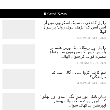
Related News
راہل گاندھی نے سینک اسکولوں میں آر
ایس ایس کے ’بڑھتے ہوئے رول‘ پر سوال
اٹھائے
06:01 PM 06 AUG, 2026
راہل اور پرینکا نے نئے وزیر تعلیم پر
بلقیس کیس کے مجرموں سے متعلق
تبصرے کو لے کر سوال اٹھائے
11:36 AM 31 JUL, 2026
نیم کا پتہ کڑوا ہے … گالی سے کیا
ناراضگی؟
04:36 PM 05 AUG, 2026
بہار: بانکی پور میں لگے ’ہندو‘ اور ’بھگوا‘
کے نام پر ووٹ مانگنے والے پوسٹر،
اپوزیشن نے اٹھائے سوال