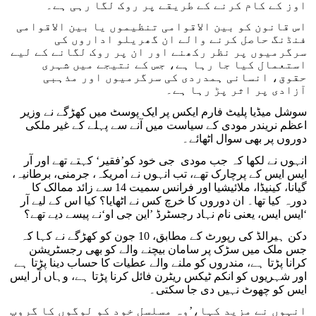
اوز کے کام کرنے کے طریقے پر روک لگا رہی ہے۔
اس قانون کو بین الاقوامی تنظیموں یا بین الاقوامی
فنڈنگ حاصل کرنے والے ان گھریلو اداروں کی
سرگرمیوں پر نظر رکھنے اور ان پر روک لگانے کے لیے
استعمال کیا جا رہا ہے، جس کے نتیجے میں شہری
حقوق، انسانی ہمدردی کی سرگرمیوں اور مذہبی
آزادی پر اثر پڑ رہا ہے۔
سوشل میڈیا پلیٹ فارم ایکس پر ایک پوسٹ میں کھڑگے نے وزیر
اعظم نریندر مودی کے سیاست میں آنے سے پہلے کے غیر ملکی
دوروں پر بھی سوال اٹھائے۔
انہوں نے لکھا کہ جب مودی جی خود کو’فقیر‘ کہتے تھے اور آر
ایس ایس کے پرچارک تھے، تب انہوں نے امریکہ، جرمنی، برطانیہ،
گیانا، کینیڈا، ملائیشیا اور فرانس سمیت 14 سے زائد ممالک کا
دورہ کیا تھا۔ ان دوروں کا خرچ کس نے اٹھایا؟ کیا اس کے لیے آر
ایس ایس، یعنی نام نہاد رجسٹرڈ ’این جی او‘نے پیسے دیے تھے؟‘
دکن ہیرالڈ کی رپورٹ کے مطابق، 10 جون کو کھڑگے نے کہا کہ
جس ملک میں سڑک پر سامان بیچنے والے کو بھی رجسٹریشن
کرانا پڑتا ہے، مندروں کو ملنے والے عطیات کا حساب دینا پڑتا ہے
اور شہریوں کو انکم ٹیکس ریٹرن فائل کرنا پڑتا ہے، وہاں آر ایس
ایس کو چھوٹ نہیں دی جا سکتی۔
انہوں نے مزید کہا،’وہ مسلسل خود کو لوگوں کا گروپ