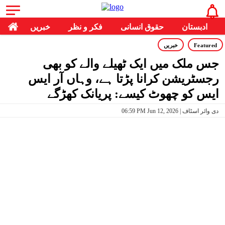
ادبستان
حقوق انسانی
فکر و نظر
خبریں
Featured
خبریں
جس ملک میں ایک ٹھیلے والے کو بھی
رجسٹریشن کرانا پڑتا ہے، وہاں آر ایس
ایس کو چھوٹ کیسے: پریانک کھڑگے
06:59 PM Jun 12, 2026 | دی وائر اسٹاف