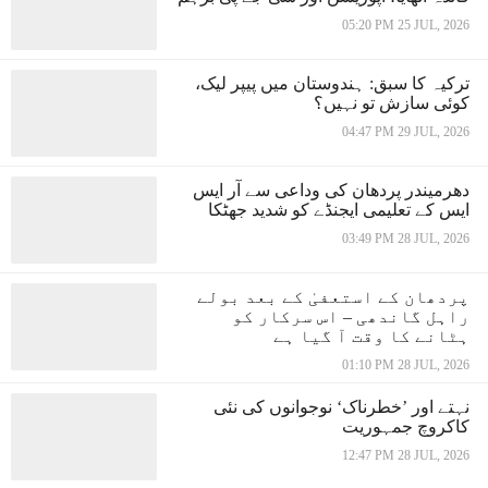
05:20 PM 25 JUL, 2026
ترکیہ کا سبق: ہندوستان میں پیپر لیک،
کوئی سازش تو نہیں؟
04:47 PM 29 JUL, 2026
دھرمیندر پردھان کی وداعی سے آر ایس
ایس کے تعلیمی ایجنڈے کو شدید جھٹکا
03:49 PM 28 JUL, 2026
پردھان کے استعفیٰ کے بعد بولے
راہل گاندھی – اس سرکار کو
ہٹانے کا وقت آ گیا ہے
01:10 PM 28 JUL, 2026
نہتے اور ’خطرناک‘ نوجوانوں کی نئی
کاکروچ جمہوریت
12:47 PM 28 JUL, 2026