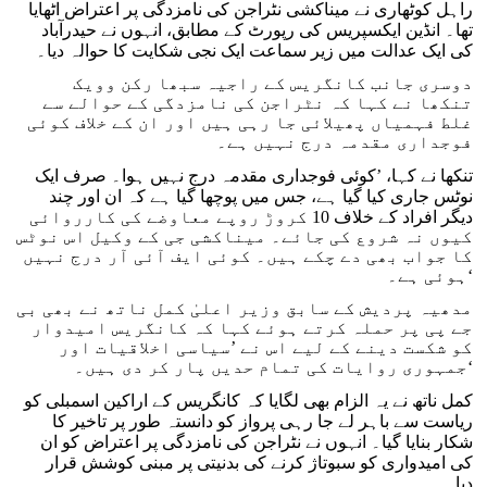
راہل کوٹھاری نے میناکشی نٹراجن کی نامزدگی پر اعتراض اٹھایا
تھا۔ انڈین ایکسپریس کی رپورٹ کے مطابق، انہوں نے حیدرآباد
کی ایک عدالت میں زیر سماعت ایک نجی شکایت کا حوالہ دیا۔
دوسری جانب کانگریس کے راجیہ سبھا رکن وویک
تنکھا نے کہا کہ نٹراجن کی نامزدگی کے حوالے سے
غلط فہمیاں پھیلائی جا رہی ہیں اور ان کے خلاف کوئی
فوجداری مقدمہ درج نہیں ہے۔
تنکھا نے کہا، ’کوئی فوجداری مقدمہ درج نہیں ہوا۔ صرف ایک
نوٹس جاری کیا گیا ہے، جس میں پوچھا گیا ہے کہ ان اور چند
دیگر افراد کے خلاف 10 کروڑ روپے معاوضے کی کارروائی
کیوں نہ شروع کی جائے۔ میناکشی جی کے وکیل اس نوٹس
کا جواب بھی دے چکے ہیں۔ کوئی ایف آئی آر درج نہیں
ہوئی ہے۔‘
مدھیہ پردیش کے سابق وزیر اعلیٰ کمل ناتھ نے بھی بی
جے پی پر حملہ کرتے ہوئے کہا کہ کانگریس امیدوار
کو شکست دینے کے لیے اس نے ’سیاسی اخلاقیات اور
جمہوری روایات کی تمام حدیں پار کر دی ہیں۔‘
کمل ناتھ نے یہ الزام بھی لگایا کہ کانگریس کے اراکین اسمبلی کو
ریاست سے باہر لے جا رہی پرواز کو دانستہ طور پر تاخیر کا
شکار بنایا گیا۔ انہوں نے نٹراجن کی نامزدگی پر اعتراض کو ان
کی امیدواری کو سبوتاژ کرنے کی بدنیتی پر مبنی کوشش قرار
دیا۔