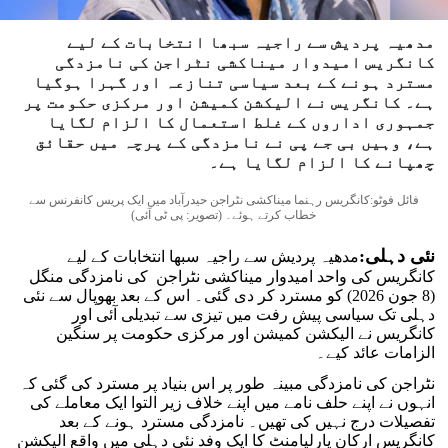
مدھیہ پردیش سے راجیہ سبھا انتخابات کے لیے
کانگریس امیدوار میناکشی نٹراجن کی نامزدگی
مسترد ہونے کے بعد سیاسی تنازعہ اور گہرا ہوگیا
ہے۔ کانگریس نے الیکشن کمیشن اور مرکزی حکومت پر
جمہوری اداروں کے غلط استعمال کا الزام لگایا
ہے، وہیں بی جے پی نے نامزدگی کے پرچہ میں حقائق
چھپانے کا الزام لگایا ہے۔
فائل فوٹو:کانگریس رہنما میناکشی نٹراجن حیدرآباد میں ایک پریس کانفرنس سے
خطاب کرتے ہوئے۔ (تصویر: پی ٹی آئی)
نئی دہلی:
مدھیہ پردیش سے راجیہ سبھا انتخابات کے لیے
کانگریس کی واحد امیدوار میناکشی نٹراجن کی نامزدگی منگل
(8 جون 2026) کو مسترد کر دی گئی۔ اس کے بعد بھوپال سے نئی
دہلی تک سیاسی پیش رفت میں تیزی سے تبدیلی آئی اور
کانگریس نے الیکشن کمیشن اور مرکزی حکومت پر سنگین
الزامات عائد کیے۔
نٹراجن کی نامزدگی مبینہ طور پر اس بنیاد پر مسترد کی گئی کہ
انہوں نے اپنے حلف نامے میں اپنے خلاف زیر التوا ایک معاملے کی
تفصیلات درج نہیں کی تھیں۔ نامزدگی مسترد ہونے کے بعد
کانگریس ارکان پارلیامنٹ کا ایک وفد نئی دہلی میں واقع الیکشن