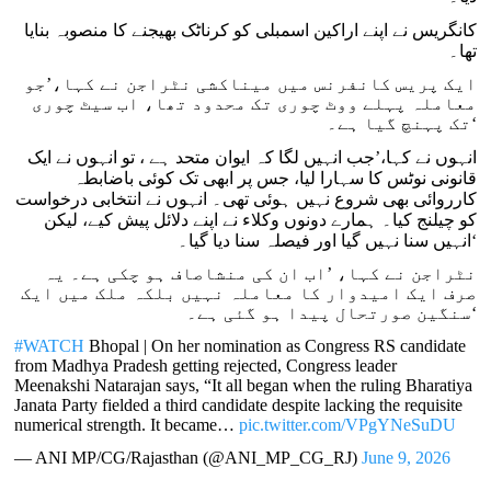
کانگریس نے اپنے اراکین اسمبلی کو کرناٹک بھیجنے کا منصوبہ بنایا
تھا۔
ایک پریس کانفرنس میں میناکشی نٹراجن نے کہا،’جو
معاملہ پہلے ووٹ چوری تک محدود تھا، اب سیٹ چوری
تک پہنچ گیا ہے۔‘
انہوں نے کہا،’جب انہیں لگا کہ ایوان متحد ہے ، تو انہوں نے ایک
قانونی نوٹس کا سہارا لیا، جس پر ابھی تک کوئی باضابطہ
کارروائی بھی شروع نہیں ہوئی تھی۔ انہوں نے انتخابی درخواست
کو چیلنج کیا۔ ہمارے دونوں وکلاء نے اپنے دلائل پیش کیے، لیکن
انہیں سنا نہیں گیا اور فیصلہ سنا دیا گیا۔‘
نٹراجن نے کہا، ’اب ان کی منشاصاف ہو چکی ہے۔ یہ
صرف ایک امیدوار کا معاملہ نہیں بلکہ ملک میں ایک
سنگین صورتحال پیدا ہو گئی ہے۔‘
#WATCH
Bhopal | On her nomination as Congress RS candidate
from Madhya Pradesh getting rejected, Congress leader
Meenakshi Natarajan says, “It all began when the ruling Bharatiya
Janata Party fielded a third candidate despite lacking the requisite
numerical strength. It became…
pic.twitter.com/VPgYNeSuDU
— ANI MP/CG/Rajasthan (@ANI_MP_CG_RJ)
June 9, 2026