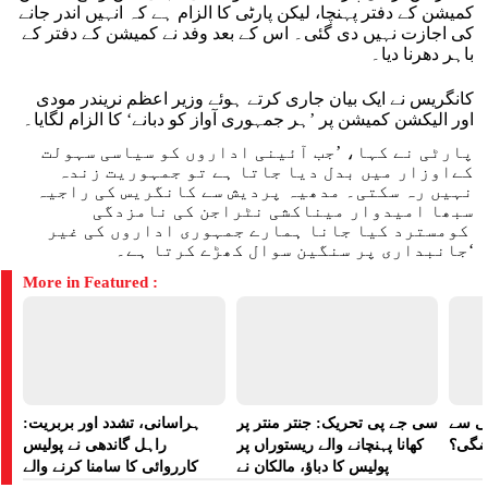
کمیشن کے دفتر پہنچا، لیکن پارٹی کا الزام ہے کہ انہیں اندر جانے
کی اجازت نہیں دی گئی۔ اس کے بعد وفد نے کمیشن کے دفتر کے
باہر دھرنا دیا۔
کانگریس نے ایک بیان جاری کرتے ہوئے وزیر اعظم نریندر مودی
اور الیکشن کمیشن پر ’ہر جمہوری آواز کو دبانے‘ کا الزام لگایا۔
پارٹی نے کہا، ’جب آئینی اداروں کو سیاسی سہولت
کےاوزار میں بدل دیا جاتا ہے تو جمہوریت زندہ
نہیں رہ سکتی۔ مدھیہ پردیش سے کانگریس کی راجیہ
سبھا امیدوار میناکشی نٹراجن کی نامزدگی
کومسترد کیا جانا ہمارے جمہوری اداروں کی غیر
جانبداری پر سنگین سوال کھڑے کرتا ہے۔‘
More in Featured :
لی سے
سی جے پی تحریک: جنتر منتر پر
ہراسانی، تشدد اور بربریت:
اضگی؟
کھانا پہنچانے والے ریستوراں پر
راہل گاندھی نے پولیس
پولیس کا دباؤ، مالکان نے
کارروائی کا سامنا کرنے والے