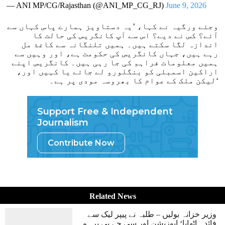
— ANI MP/CG/Rajasthan (@ANI_MP_CG_RJ)
June 9, 2026
وجئے ورگیہ نے کہا، ’یہ دستاویز ہمارے پاس کہاں سے
آئے؟ کس نے دیے؟ اس سے آپ کانگریس کی حالت کا
اندازہ لگا سکتے ہیں۔ ہمیں تلنگانہ سے کاغذ مل
رہے ہیں، جہاں کانگریس کی حکومت ہے، اور وہیں سے
ہمیں معلومات فراہم کی جا رہی ہیں۔ کانگریس اپنے
اراکین اسمبلی کو بنگلورو لے جائے یا کہیں اور،
لیکن ملک کے عوام کا بھروسہ مودی پر ہے۔‘
Support Free & Independent
Journalism
Contribute Now
Related News
وزیر خزانہ بولیں – طلبہ نے پیپر لیک سے
فائدہ اٹھایا؛ اپوزیشن اور سی جے پی برہم