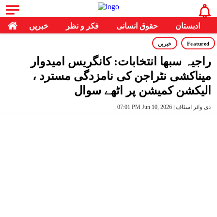
ادبستان
حقوق انسانی
فکر و نظر
خبریں
Featured
خبریں
راجیہ سبھا انتخابات: کانگریس امیدوار
میناکشی نٹراجن کی نامزدگی مسترد ،
الیکشن کمیشن پر اٹھے سوال
07:01 PM Jun 10, 2026 | دی وائر اسٹاف