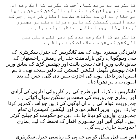
ہراسانی کا الزام لگایا
مظاہرین کے لیے آواز بلند کی
کانگریس نے مزید کہا، ’جب کانگریس کا ایک وفد اس
فیصلے کو چیلنج کرنے کے لیے الیکشن کمیشن پہنچا
تو حکام نے ان سے ملاقات تک سے انکار کر دیا، جس کے
بعد انہیں کمیشن کے باہر دھرنا دینے پر مجبور
ہونا پڑا۔ پورا ملک یہ منظر دیکھ رہا ہے۔‘
کانگریس کا ایک وفد بدھ کو بھی نئی دہلی میں
الیکشن کمیشن سے ملاقات کرنے والا ہے۔
نامزدگی مسترد ہونے کے بعد کانگریس کے جنرل سکریٹری کے
سی وینوگوپال، رکن پارلیامنٹ جئے رام رمیش، راجستھان کے
سابق نائب وزیر اعلیٰ سچن پائلٹ اور چھتیس گڑھ کے سابق وزیر
اعلیٰ بھوپیش بگھیل الیکشن کمیشن کے دفتر پہنچے تھے۔ تاہم
انہیں اندر داخل ہونے کی اجازت نہیں دی گئی، جس کے بعد
انہوں نے باہر دھرنا دیا۔
کانگریس نے کہا، ’اس طرح کی ہر کارروائی اداروں کی آزادی
اور ہماری جمہوریت کی صحت پر سنگین سوال اٹھاتی ہے۔
جمہوریت عوام کی ہے، ان لوگوں کی نہیں جو اسے کمزور کرنا
چاہتے ہیں۔ وزیر اعظم مودی اور الیکشن کمیشن ان تمام
جمہوری آوازوں کو دبانا چاہتے ہیں جو حکومت کو چیلنج کرتی
ہیں۔ لیکن آئین اور جمہوری اقدار کے تحفظ کے لیے ہماری
جدوجہد جاری رہے گی۔‘
اس سے قبل منگل کو بی جے پی کے ریاستی جنرل سکریٹری