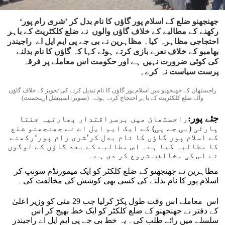
جھنجھنو ضلع کے اسلام پور گاؤں کا نام بدل کر ’شری رام پور‘
رکھنے کے مطالبے کے خلاف گاؤں والوں نے ضلع کلکٹریٹ کے باہر
احتجاجی مظاہرہ کیا۔ مظاہرین نے بی جے پی ایم ایل اے راجیندر
بھامبو کے خلاف نعرے بازی کرتے ہوئے کہا کہ گاؤں کا نام بدلنے
کی کوئی ضرورت نہیں ہے اور حکومت اس معاملے پر فرقہ
پرست سیاست نہ کرے۔
راجستھان کے جھنجھنو میں اسلام پور گاؤں کا نام تبدیل کرنے کی تجویز کے خلاف گاؤں
والے ضلع کلکٹریٹ کے باہر احتجاج کرتے ہوئے۔ (تصویر: اسپیشل ارینجمنٹ)
جئے پور:
راجستھان میں برسراقتدار بھارتیہ جنتا
پارٹی (بی جے پی) کے ایک ایم ایل اے نے جھنجھنو ضلع
کے اسلام پور گاؤں کا نام بدل کر’شری رام پور‘رکھنے
کا مطالبہ کیا ہے۔ اس مطالبے کے بعد گاؤں کے لوگوں
نے اس کی مخالفت شروع کر دی ہے۔
مظاہرین نے جھنجھنو کے ضلع کلکٹر کو ایک میمورنڈم سونپ کر
اسلام پور کا نام بدلنے کی کسی بھی کوشش کی مخالفت کی۔
اس معاملے اس وقت طول پکڑ کرلیا جب 29 مئی کو وزیر اعلیٰ
کے دفتر نے جھنجھنو کے ضلع کلکٹر کو ایک خط بھیج کر اس
سلسلے میں رائے طلب کی۔ یہ خط بی جے پی ایم ایل اے راجیندر