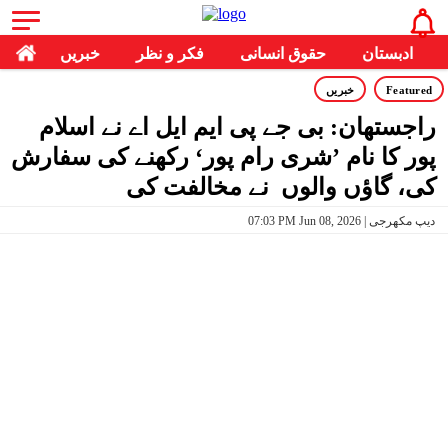
ادبستان
حقوق انسانی
فکر و نظر
خبریں
Featured
خبریں
راجستھان: بی جے پی ایم ایل اے نے اسلام
پور کا نام ’شری رام پور‘ رکھنے کی سفارش
کی، گاؤں والوں نے مخالفت کی
07:03 PM Jun 08, 2026 | دیپ مکھرجی