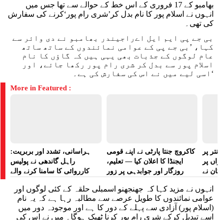
بھامبو کے 17 فروری کے اس خط کے حوالے سے تھا جس میں
انہوں نے اسلام پور کا نام بدل کر’شری رام پور‘کرنے کی سفارش
کی تھی۔
بی جے پی ایم ایل اےراجیندر بھامبو نے دی وائر سے
کہا، ’بی جے پی کے عوامی نمائندوں کے ساتھ ساتھ
عام لوگوں کے جذبات بھی یہی ہیں کہ گاؤں کا نام
اسلام پور سے بدل کر شری رام پور رکھا جائے، اور
اسی لیے میں نے اس کی سفارش کی ہے۔‘
More in Featured :
تر پر
کاکروچ جنتا پارٹی نے اپنے قومی
ہراسانی، تشدد اور بربریت:
راں پر
ایجنڈا کا اعلان کیا — تعلیم،
راہل گاندھی نے پولیس
کان نے
روزگار اور جوابدہی پر زور
کارروائی کا سامنا کرنے والے
 لگایا
مظاہرین کے لیے آواز بلند کی
انہوں نے مزید کہا کہ جھنجھنو اسمبلی حلقہ کے کئی لوگوں اور
عوامی نمائندوں کا طویل عرصے سے مطالبہ رہا ہے کہ یہ نام
(اسلام پور) آزادی سے پہلے کے دور کا ہے اور موجودہ دور میں
اسے تبدیل کرکے شری رام پور کرنا ٹھیک ہوگا۔ میں نے اس کی