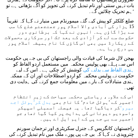
بات نہیں سنتی اور نام تبدیل کرنے کی تجویز کو آگے بڑھاتی ہے تو
ہم تحریک چلائیں گے۔‘
ضلع کلکٹر کو پیش کیے گئے میمورنڈم میں منیار نے کہا کہ تقریباً
15 ہزار کی آبادی والا اسلام پور جھنجھنو ضلع کا سب
سے بڑا گاؤں ہے۔ انہوں نے کہا کہ برطانوی دور
حکومت سے لے کر آزادی کے بعد تک اور سرکاری محصولات
کے ریکارڈ میں بھی اس گاؤں کا نام ہمیشہ اسلام پور
ہی درج رہا ہے۔
بھجن لال شرما کی قیادت والی راجستھان کی بی جے پی حکومت
اس سے پہلے بھی پولیس محکمہ میں مستعمل اردو الفاظ کو
ہندی الفاظ سے بدلنے کی
کوشش کر چکی ہے۔ اس کے لیے
حکومت نے پولیس محکمہ کو اردو اصطلاحات اور ان کے ممکنہ
ہندی متبادلات کے بارے میں معلومات جمع کرنے کی ہدایت دی
تھی۔
اس کے علاوہ، ریاستی محکمہ سیاحت کے زیر انتظام
اجمیر کے ’ہوٹل خادم‘ کا نام بھی
بدل کر’ہوٹل اجے
میرو‘
کر دیاگیا تھا۔ یہ فیصلہ اسمبلی اسپیکر
واسودیو دیونانی کی ہدایت پر کیا گیا تھا، جو
اجمیر سے بی جے پی کے ایم ایل اے ہیں۔
راجستھان کانگریس کے جنرل سکریٹری اور ترجمان سورنم
چترویدی نے کہا کہ بی جے پی پورے ملک میں نام تبدیل کرنے کی