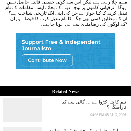
مہم چلا رہی ہے، لیکن اس سے کوئی حقیقی فائدہ حاصل نہیں
ہوگا۔ ترقیاتی کاموں پر توجہ دینے کے بجائے ایسے مقامات کے نام
تبدیل کرنے کا کیا جواز ہے جن کی اپنی ایک تاریخی شناخت ہے؟
ان کے مطابق کسی بھی جگہ کا نام تبدیل کرنے کا فیصلہ وہاں
کے لوگوں کی رضامندی سے ہی ہونا چاہیے۔‘
Support Free & Independent
Journalism
Contribute Now
Related News
نیم کا پتہ کڑوا ہے … گالی سے کیا
ناراضگی؟
04:36 PM 05 AUG, 2026
پیپر لیک معاملوں کی فاسٹ-ٹریک عدالت