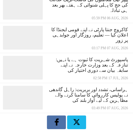
کی جج کا پہلی شنوائی کے ہفتے بھر بعد
ہی تبادلہ
05:59 PM 06 AUG, 2026
کاکروچ جنتا پارٹی نے اپنے قومی ایجنڈا کا
اعلان کیا — تعلیم، روزگار اور جوابدہی
پر زور
03:17 PM 07 AUG, 2026
پاسپورٹ شہریت کا ثبوت ہے یا نہیں:
تنازعہ کے بعد وزارت خارجہ نے اپنے
سابقہ بیان سے دوری اختیار کی
02:58 PM 17 JUL, 2026
ہراسانی، تشدد اور بربریت: راہل گاندھی
نے پولیس کارروائی کا سامنا کرنے والے
مظاہرین کے لیے آواز بلند کی
03:49 PM 07 AUG, 2026