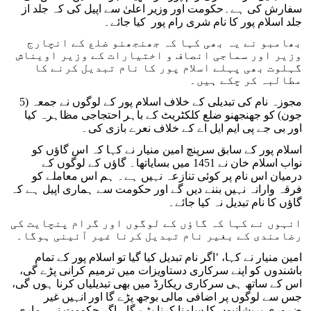
سفارش کی ہے۔حکومت اور وزیر اعلیٰ سے اپیل کی کہ جلد از
جلد اسلام پور کا نام شری رام پور کیا جائے۔
بھامبو نے یہ بھی کہا کہ جھنجھنو ضلع کے انچارج
وزیر اور سماجی انصاف و اختیارات کے وزیر اویناش
گہلوت بھی پہلے اسلام پور کا نام تبدیل کرنے کا
مطالبہ کر چکے ہیں۔
مجوزہ نام کی تبدیلی کے خلاف اسلام پور کے لوگوں نے جمعہ (5
جون) کو جھنجھنو ضلع کلکٹریٹ کے باہر احتجاجی مظاہرہ کیا
اور بی جے پی ایم ایل اے کے خلاف نعرے بازی کی۔
اسلام پور کے سابق سرپنچ امین منیار نے کہا کہ اس گاؤں کو
نواب اسلام خان نے 1451 میں بسایاتھا۔ گاؤں کے لوگوں کے
درمیان اس نام پر کوئی تنازعہ نہیں ہے۔ ہم اس معاملے کو
فرقہ وارانہ نہیں بننے دیں گے اور حکومت سے ہماری اپیل ہے کہ
گاؤں کا نام تبدیل نہ کیا جائے۔
انہوں نے کہا کہ گاؤں کے لوگوں اور گرام پنچایت کی
رضامندی کے بغیر نام تبدیل کرنا غیر آئینی ہوگا۔
امین منیار نے کہا، ’اگر نام تبدیل کیا گیا تو اسلام پور کے تمام
باشندوں کو اپنے سرکاری دستاویزات میں ترمیم کرانی پڑے گی،
اس کے ساتھ ہی سرکاری ریکارڈ میں بھی تبدیلیاں کرنا ہوں گی،
جس سے لوگوں پر اضافی مالی بوجھ پڑے گا اور انہیں غیر
ضروری پریشانیوں کا سامنا کرنا پڑے گا۔ اگر حکومت نے ہماری