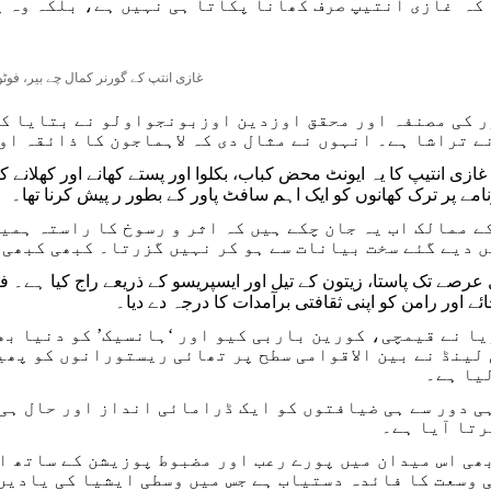
کہ غازی انتیپ صرف کھانا پکاتا ہی نہیں ہے، بلکہ وہ پ
غازی انتپ کے گورنر کمال چے بیر، فوٹو:
 کی مصنفہ اور محقق اوزدین اوزبونجواولو نے بتایا کہ
ے تراشا ہے۔ انہوں نے مثال دی کہ لاہماجون کا ذائقہ ا
 غازی انتیپ کا یہ ایونٹ محض کباب، بکلوا اور پستے کھانے اور کھلان
مے پر ترک کھانوں کو ایک اہم سافٹ پاور کے بطور ر پیش کرنا تھا۔
ے ممالک اب یہ جان چکے ہیں کہ اثر و رسوخ کا راستہ ہم
ں دیے گئے سخت بیانات سے ہو کر نہیں گزرتا۔ کبھی کبھی 
 عرصے تک پاستا، زیتون کے تیل اور ایسپریسو کے ذریعے راج کیا ہے۔ فر
ے اور رامن کو اپنی ثقافتی برآمدات کا درجہ دے دیا۔
ا نے قیمچی، کورین باربی کیو اور ‘ہانسیک’ کو دنیا بھ
لینڈ نے بین الاقوامی سطح پر تھائی ریستورانوں کو پھی
یا ہے۔
ی دور سے ہی ضیافتوں کو ایک ڈرامائی انداز اور حال ہی
رتا آیا ہے۔
ھی اس میدان میں پورے رعب اور مضبوط پوزیشن کے ساتھ ا
وسعت کا فائدہ دستیاب ہے جس میں وسطی ایشیا کی یادیں