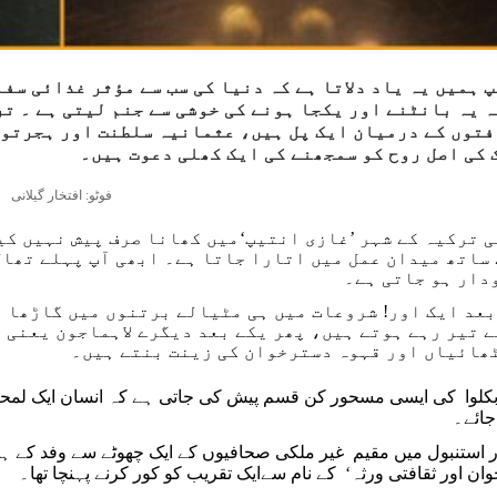
 ہمیں یہ یاد دلاتا ہے کہ دنیا کی سب سے مؤثر غذائی سف
 یہ بانٹنے اور یکجا ہونے کی خوشی سے جنم لیتی ہے ۔ تر
توں کے درمیان ایک پل ہیں، عثمانیہ سلطنت اور ہجرتوں
 کی اصل روح کو سمجھنے کی ایک کھلی دعوت ہیں۔
فوٹو: افتخار گیلانی
 ترکیہ کے شہر ’غازی انتیپ‘میں کھانا صرف پیش نہیں کی
ساتھ میدان عمل میں اتارا جاتا ہے۔ ابھی آپ پہلے تھال 
دار ہو جاتی ہے۔
بعد ایک اور! شروعات میں ہی مٹیالے برتنوں میں گاڑھا 
 تیر رہے ہوتے ہیں، پھر یکے بعد دیگرے لاہماجون یعنی 
ھائیاں اور قہوہ دسترخوان کی زینت بنتے ہیں۔
بکلوا کی ایسی مسحور کن قسم پیش کی جاتی ہے کہ انسان ایک لمحے 
جائے۔
ور استنبول میں مقیم غیر ملکی صحافیوں کے ایک چھوٹے سے وفد کے
ان اور ثقافتی ورثہ‘ کے نام سےایک تقریب کو کور کرنے پہنچا تھا۔