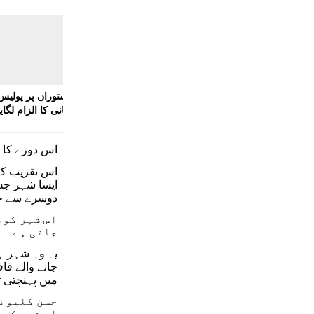
 کی
سی جے پی تحریک: جنتر منتر پر کھانا پہنچانے والے ریستوراں پر پولیس
کا دباؤ، مالکان نے ہراسانی کا الزام لگایا
اس دورے کا 
اس تقریب کے 
ایسا شہر جس
دوسرے سے جدا
اس شہر کوم
جاتی ہے۔
یہ وہ شہر ہے
جانے والے قا
میں پہنچتی 
حسن کلیونج
اس شہر کو 