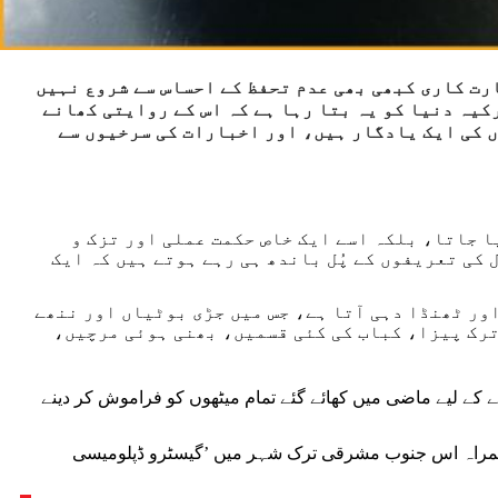
ارت کاری کبھی بھی عدم تحفظ کے احساس سے شروع نہیں
کیہ دنیا کو یہ بتا رہا ہے کہ اس کے روایتی کھانے
 کی ایک یادگار ہیں، اور اخبارات کی سرخیوں سے
ا جاتا، بلکہ اسے ایک خاص حکمت عملی اور تزک و
کی تعریفوں کے پُل باندھ ہی رہے ہوتے ہیں کہ ایک
اور ٹھنڈا دہی آتا ہے، جس میں جڑی بوٹیاں اور ننھے
ترک پیزا، کباب کی کئی قسمیں، بھنی ہوئی مرچیں،
کے لیے ماضی میں کھائے گئے تمام میٹھوں کو فراموش کر دینے
 ہمراہ اس جنوب مشرقی ترک شہر میں ’گیسٹرو ڈپلومیسی