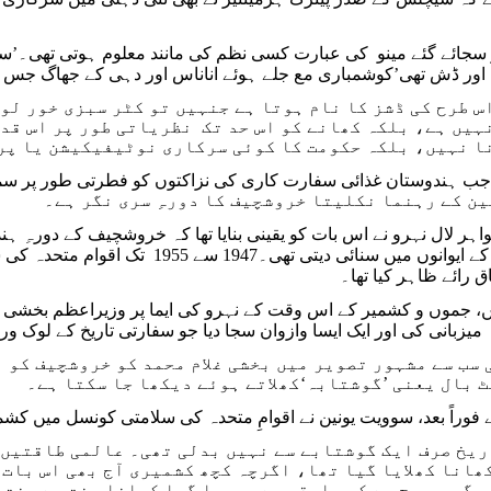
 سجائے گئے مینو کی عبارت کسی نظم کی مانند معلوم ہوتی تھی۔’سفید
ک اور ڈش تھی’کوشمباری مع جلے ہوئے اناناس اور دہی کے جھاگ جس کو 
س طرح کی ڈشز کا نام ہوتا ہے جنہیں تو کٹر سبزی خور لو
ہیں ہے، بلکہ کھانے کو اس حد تک نظریاتی طور پر اس قد
ا نہیں، بلکہ حکومت کا کوئی سرکاری نوٹیفیکیشن یا پر
ن کے رہنما نکلیتا خروشچیف کا دورہِ سری نگر ہے۔
ہر لال نہرو نے اس بات کو یقینی بنایا تھا کہ خروشچیف کے دورہِ
اقوامِ متحدہ کے ایوانوں میں سنائی 
اق رائے ظاہر کیا تھا۔
، جموں و کشمیر کے اس وقت کے نہرو کی ایما پر وزیراعظم بخشی 
یزبانی کی اور ایک ایسا وازوان سجا دیا جو سفارتی تاریخ کے لوک ور
 سب سے مشہور تصویر میں بخشی غلام محمد کو خروشچیف کو 
 بال یعنی ’گوشتابہ‘کھلاتے ہوئے دیکھا جا سکتا ہے۔
فوراً بعد، سوویت یونین نے اقوامِ متحدہ کی سلامتی کونسل میں کشمی
ریخ صرف ایک گوشتابے سے نہیں بدلی تھی۔ عالمی طاقتیں
ھانا کھلایا گیا تھا، اگرچہ کچھ کشمیری آج بھی اس بات 
مگر یہ سچ ہے کہ سلیقہ سے پروسا گیا کھانا سخت سے سخت 