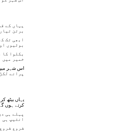
یہاں کے قد
برتن تیار 
ابھی تک کھ
بوٹیوں اور
بکلوا کا م
خمیر میں ا
پرانے لکڑی
یہاں بیٹھ کر
کرتے ہوں گے
پہلے ہی دن
انتیپ ہی ہ
شروع شروع 