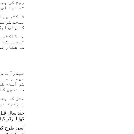
روم کی پید
تحت یا اس 
ڈاکٹر چیلک
متحد کر سک
کے پاس ایک
جب ڈاکٹر چ
تہذیب کا م
کا شکار نظ
حیدرآبادی 
مچھلی سے ل
کر آسام کے
ذائقوں کا 
حتیٰ کہ ہن
باوجود موج
چند سال قبل 
کھانا آرڈر کیا
اسی طرح کی 
بھی دعویٰ ہ