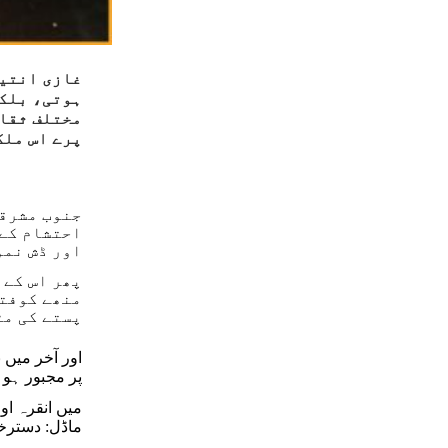
غازی انتیپ
ہوتی، بلکہ
مختلف ثقاف
پرے اس ملک
جنوب مشرقی
احتشام کے 
اور ڈش نمو
پھر اس کے 
منھے کوفتے
پستے کی مٹ
اور آخر میں 
پر مجبور ہو 
میں انقرہ ا
ماڈل: دسترخو