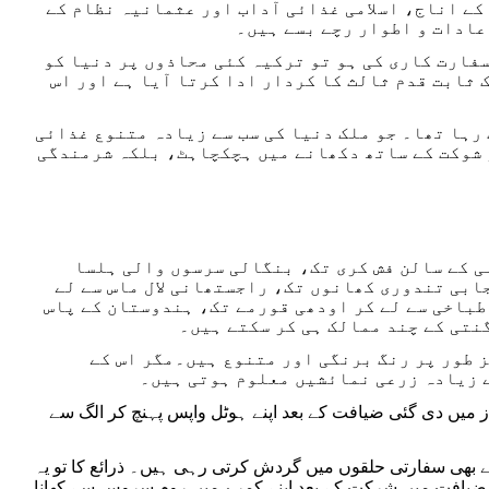
کے اناج، اسلامی غذائی آداب اور عثمانیہ نظام کے
عادات و اطوار رچے بسے ہیں۔
فارت کاری کی ہو تو ترکیہ کئی محاذوں پر دنیا کو
 ثابت قدم ثالث کا کردار ادا کرتا آیا ہے اور اس
رہا تھا۔ جو ملک دنیا کی سب سے زیادہ متنوع غذائی
 شوکت کے ساتھ دکھانے میں ہچکچاہٹ، بلکہ شرمندگی
ی کے سالن فش کری تک، بنگالی سرسوں والی ہلسا
ابی تندوری کھانوں تک، راجستھانی لال ماس سے لے
 طباخی سے لے کر اودھی قورمے تک، ہندوستان کے پاس
نتی کے چند ممالک ہی کر سکتے ہیں۔
 طور پر رنگ برنگی اور متنوع ہیں۔مگر اس کے
 زیادہ زرعی نمائشیں معلوم ہوتی ہیں۔
 میں دی گئی ضیافت کے بعد اپنے ہوٹل واپس پہنچ کر الگ سے
 بھی سفارتی حلقوں میں گردش کرتی رہی ہیں۔ ذرائع کا تو یہ
 ضیافت میں شرکت کے بعد اپنے کمرے میں روم سروس سے کھانا