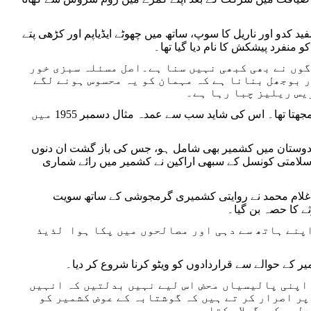
 کدو اور ناریل کا سوپ، ساتھ میں چھوٹے ایڈیاپم اور کڑھی پتے
منفرد پیشکش کا نام دیا گیا تھا۔
گوں نے بھی کبھی نہیں سنا ہے۔اصل مسئلہ سبزی خور
ر بوجھل بنانا ہے کہ مہمان کو یہ محسوس ہونے لگے
یس ریلیز چبا رہا ہے۔
ایک وقت تھا جب ہندوستان غذائی سفارت کاری کی نزاکتوں کو فطرتی طور پر سمجھتا تھا۔ اس کی شاید سب سے عمدہ مثال دسمبر 1955 میں
 ہندوستان میں کشمیر بھی شامل ہو، جس کی باز گشت ان دنوں
دیتی تھی۔1947 سے 1955 تک اقوام متحدہ کی سلامتی کونسل کے سبھی اراکین نے کشمیر میں رائے شماری
غلام محمد نے روایتی کشمیری گرمجوشی کے ساتھ سویت
ثے کا حصہ بن گیا۔
اپنے ہاتھ سے دہی اور مصالحوں میں پکا ہوا لذیذ
ر کے حوالے سے قراردادوں کو ویٹو کرنا شروع کر دیا۔
 اپنی پالیسیاں محض اس لیے نہیں بدلتیں کہ انہیں
پر اصرار کر تے ہیں کہ گوشتابہ کے عوض کشمیر کو
دلوں کوپگھلا سکتا ہے۔