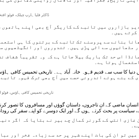
ڈاکٹر فلیا ہارپ چیلک، فوٹو: افتخ
یم بازاروں میں تانبے کے کاریگر آج بھی اپنے ہاتھوں س
کرتے ہیں۔
انا بنانے سے پروسنے تک تانبے کے برتنوں کا ہی استعما
 مٹھائیوں سے اٹی پڑی ہیں۔ تندوروں اور انگیٹھیوں سے
انڈا اس حد تک باریک بیلا جاتا ہے کہ وہ تقریباً شفاف نظ
ستعمال ہوتا ہے۔
 کے بنے ہوئے اندرونی حصے میں آج بھی ترک قہوہ تانبے 
تاریخی تحمیس کافی ہاؤس، فوٹو افت
 انسان ماضی کے ان تاجروں، داستان گوؤں اور مسافروں کا تصور کرنے 
، سیاست پر بحث کرتے ہوں گے اور ایک دوسرے کو اپنے سفر کی روداد
 غازی انتپ کے گورنر کمال چے بیر نے بتایا کہ اگر دنیا
ے۔
میں تو ان کی بات اپنے شہر پر حد سے زیادہ فخر اور مبا