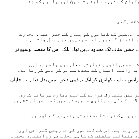
کوان کے ذریعے اپنی تاریخ اور یادوں کو زندہ
 افتخار گیلانی
 اس شہر کے کھانوں کو یہاں کے جغرافیہ، تجارت
ور انداز گرمیوں اور سردیوں میں بدل جاتا ہے۔
ے کے جشن منانے تک محدود نہیں تھا۔ بلکہ اس کا مقصد وسیع تر
یشہ فوجی اڈوں، تجارتی معاہدوں یا سربراہی
یہ راستہ انسان کے معدے سے ہو کر بھی گزرتا ہے۔
انس نے اپنے کھانوں کو ایک تہذیبی دعوے میں بدل دیا ہے۔ جاپان
ر میں متعارف کرانے کے لیے بھاری سرمایہ کاری
لانے کے لیے سرکاری سرپرستی میں کھانوں کی تشہیر
 میں ایک نپے تلے سفارتی ہتھیار کے طور پر
تر رہا ہے۔ اس کے کھانوں کو تاریخی گہرائی اور
، عثمانیہ سلطنت کے شاہی محلات کی روایتیں، بحیرہ