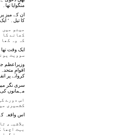
منگوایا تھا۔
ان کے میز پر
کا تیل۔ ‘ ای
مینو میں ا
کھانے کا ن
کہ وہ کھان
سوویت یونی
وزیراعظم جوا
کروانے پر اتف
سری نگر میں
مہمانوں کی م
اس دورے کی
کشمیری میٹ
اس واقعہ کے 
بلاشبہ، تا
بہت اچھا ک
بیچا گیا۔ 