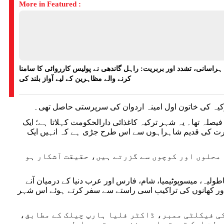
More in Featured :
ہراسانی، تشدد اور بربریت: راہل گاندھی نے پولیس کارروائی کا سامنا
کرنے والے مظاہرین کے لیے آواز بلند کی
کیہ کی خاتون اول امینہ اردوان کی سرپرستی حاصل تھی۔
فیصلہ تھا۔ یہ شہر ترکیہ کاغذائی دارالحکومت کہلاتا ہے؛ ایک
جارت کی قدیم شاہراہوں سے اس طرح جڑی ہے کہ انہیں ایک
 محلوں اور کوچوں سے گزرتے ہیں، حقیقت آشکار ہو
ولیہ، میسوپوٹیمیا، شام، فارس اور عرب دنیا کے درمیان آنے
ں اور کھانوں کی تراکیب اسی راستے سے سفر کرتے ہوئے اس شہر
ی فیکلٹی ممبر، ڈاکٹر فلیا ہارپ چیلک کے مطابق،
ولت ایک قدرتی اور منفرد برتری حاصل ہے۔