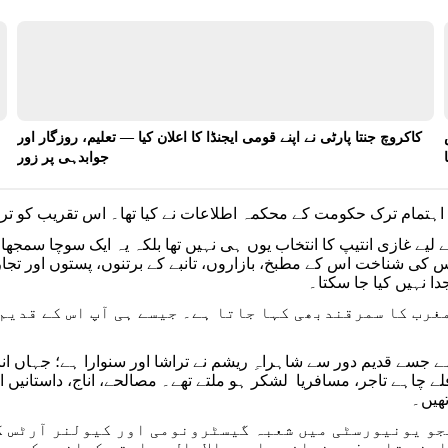
کاکروچ جنتا پارٹی نے اپنے قومی ایجنڈا کا اعلان کیا — تعلیم، روزگار اور
جوابدہی پر زور
اہتمام ترک حکومت کے محکمہ اطلاعات نے کیا تھا۔ اس تقریب کو تر
لیے غازی انتیپ کا انتخاب یوں ہی نہیں تھا بلکہ یہ ایک سوچا سمجھا 
 کی شناخت اس کے مطبخ، بازاروں، تانبے کے برتنوں، پستوں اور ت
 نہیں کیا جا سکتا۔
غرب کا سمرقندبھی کہا جاتا ہے۔ جیسے ہی آپ اس کے قدیم
 جسے قدیم دور سے شاہراہِ ریشم نے تراشا اور سنوارا ہے؛ جہاں اناط
فلے چاہے تاجر، مسافریا لشکر ہو ملتے تھے۔ مصالحے، اناج، داستانی
تھیں۔
و یونیورسٹی میں شعبہ گیسٹرونومی اور کیولنر آرٹس ک
اپنی تاریخ، جغرافیہ اور مالامال روایتی کھانوں کی بد