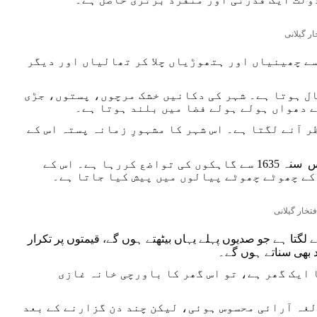
ار گیلانی
ے چھینیاں اور ہتھوڑیاں چلا کر تھالیاں اور دیگر
ل ہوتا ہے۔ شہر کی دکانیں خشک مرچوں، پستوں، جڑی
 دھواں ہولے ہولے فضا میں بلند ہوتا ہے۔
ر آنے لگتا ہے۔ اس شہر کا مشہورِ زمانہ پستہ اس کے
اس شہر میں دنیا کا سب سے قدیم قہوہ خانہ آباد ہے۔ تاریخی تحمیس کافی ہاؤس سنہ 1635 سے گاہکوں کی تواضع کررہا ہے۔ اس کے
کے چھوٹے چھوٹے پیالوں میں پیش کیا جاتا ہے۔
خار گیلانی
لگتا ہے جو صدیوں پہلے یہاں بیٹھتے ہوں گے، قیمتوں پر تکرار
 بھی سناتے ہوں گے۔
 ایک گھر ہے، تو اس گھر کا باورچی خانہ غازی
لغہ آرائی محسوس ہوئی، لیکن چند دن گزارنے کے بعد