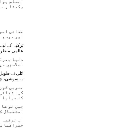
احساس ہوا 
رکھتا ہے۔
غذائی امور
اور موسم ن
ترکیہ کے لیے
عالمی منظرنا
دنیا بھر ک
اجلاسوں می
اٹلی نے طویل
نے سوشی، چائ
جنوبی کوری
کی۔ تھائی 
کا سہارا ل
چین تو شاہ
استعمال ک
اب ترکیہ ب
جغرافیائی 