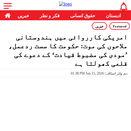
ادبستان
حقوق انسانی
فکر و نظر
خبریں
Featured
خبریں
امریکی کارروائی میں ہندوستانی
ملاحوں کی موت: حکومت کا سست ردعمل،
’مودی کی مضبوط قیادت‘ کے دعوے کی
قلعی کھولتا ہے
01:38 PM Jun 15, 2026 | دی وائر اسٹاف