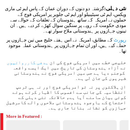
نئی دہلی:
گزشتہ دو دنوں کے دوران عمان کے پاس ایم ٹی ماری
ویکس، ایم ٹی سیٹیبیلو اور ایم ٹی جلویر پر امریکی فوج کے
حملوں نے امریکہ کے ساتھ ہندوستان کے تعلقات کے حوالے سے
مودی حکومت کے رویے پر سنگین سوال کھڑے کر دیے ہیں۔ ان
تینوں جہازوں پر ہندوستانی ملاح سوار تھے۔
رپورٹ
کے مطابق، امریکہ نے اس ہفتے خلیج میں تین جہازوں پر
حملے کیے ہیں، اور ان تمام جہازوں پر ہندوستانی عملہ موجود
تھا۔
خلیجی خطے میں امریکی فوج کی ان
ہدفی کارروائیوں
نے آزاد ہندوستان کی تاریخ میں ایک ایسے واقعہ
کوجنم دیا ہے جس میں امریکی فوج نے ہندوستانی
شہریوں کی جان لی ہے۔
ان ہلاکتوں پر نہ تو امریکی فوج اور نہ ہی ٹرمپ
انتظامیہ کی جانب سے افسوس کا اظہار کرتے ہوئے
کوئی بیان سامنے آیا ہے، حالانکہ نئی دہلی کے
احتجاج کے باوجود ہندوستانی ملاحوں والے کامرشیل
جہازوں کو نشانہ بنانا جاری ہے۔
More in Featured :