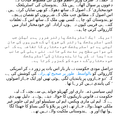
دعووں پر سوال اٹھاتے ہیں بلکہ ہندوستان کی ’اسٹریٹجک
خودمختاری‘ کے اصول کے ساتھ دھوکے کو بھی نمایاں کرتے ہیں۔
اس اصول کے مطابق جب ملک کے شہریوں کو نقصان پہنچے
توہندوستان کو، چاہے کسی بھی ملک کے ساتھ اس کے تعلقات
کتنے ہی قریبی کیوں نہ ہوں، آزادانہ اور خودمختار انداز میں
کارروائی کرنی چاہیے۔
امریکہ ایک اسٹریٹجک پارٹنر ضرور ہے، لیکن جب
کسی اسٹریٹجک پارٹنر کی فوج آپ کے شہریوں کی جان
لیتی ہے تو اسٹریٹجک خودمختاری کا تقاضہ ہے کہ اس
کی عوامی سطح پر مذمت کی جائے۔ نئی دہلی کی جانب
سے ایسا نہ کر پاناہندوستان کی’اسٹریٹجک
خودمختاری‘کے دعوے کو کمزور کرتا ہے۔
دراصل مودی حکومت نے بار بار اس بات پر زور دے کر امریکی
کارروائی کو
بالواسطہ طور پر صحیح ٹھہرانے
کی کوشش کی ہے
کہ ’دو جہازوں پر پابندیاں لگی ہوئی تھیں اور ایک جہاز اصولوں
کی پابندی نہیں کر رہا تھا۔ ‘
اپنی سیاسی ذمہ داری اور گھریلو جوابدہی سے بچنے کے لیے
حکومت نے قانونی باریکیوں کا حوالہ دیتے ہوئے یہ دلیل بھی دی
ہے کہ ایم ٹی ماری ویکس، ایم ٹی سیٹیبیلو اور ایم ٹی جلویر غیر
ملکی جھنڈےوالے جہاز تھے (جن پر پلاؤ یا گنی بساؤ کا جھنڈا لگا
ہوا تھا) اور وہ ہندوستانی ملکیت والے نہیں تھے۔