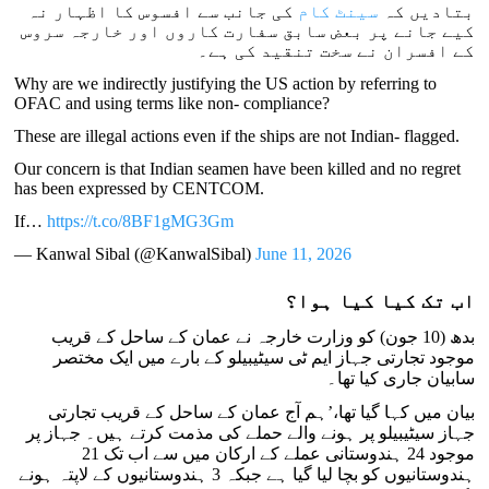
بتادیں کہ
سینٹ کام
کی جانب سے افسوس کا اظہار نہ
کیے جانے پر بعض سابق سفارت کاروں اور خارجہ سروس
کے افسران نے سخت تنقید کی ہے۔
Why are we indirectly justifying the US action by referring to
OFAC and using terms like non- compliance?
These are illegal actions even if the ships are not Indian- flagged.
Our concern is that Indian seamen have been killed and no regret
has been expressed by CENTCOM.
If…
https://t.co/8BF1gMG3Gm
— Kanwal Sibal (@KanwalSibal)
June 11, 2026
اب تک کیا کیا ہوا؟
بدھ (10 جون) کو وزارت خارجہ نے عمان کے ساحل کے قریب
موجود تجارتی جہاز ایم ٹی سیٹیبیلو کے بارے میں ایک مختصر
سابیان جاری کیا تھا۔
بیان میں کہا گیا تھا،’ہم آج عمان کے ساحل کے قریب تجارتی
جہاز سیٹیبیلو پر ہونے والے حملے کی مذمت کرتے ہیں۔ جہاز پر
موجود 24 ہندوستانی عملے کے ارکان میں سے اب تک 21
ہندوستانیوں کو بچا لیا گیا ہے جبکہ 3 ہندوستانیوں کے لاپتہ ہونے