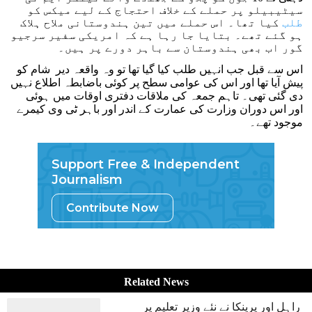
سیٹیبیلو پر حملے کے خلاف احتجاج کے لیے میکس کو
طلب
کیا تھا۔ اس حملے میں تین ہندوستانی ملاح ہلاک
ہو گئے تھے۔ بتایا جا رہا ہے کہ امریکی سفیر سرجیو
گور اب بھی ہندوستان سے باہر دورے پر ہیں۔
اس سے قبل جب انہیں طلب کیا گیا تھا تو وہ واقعہ دیر شام کو
پیش آیا تھا اور اس کی عوامی سطح پر کوئی باضابطہ اطلاع نہیں
دی گئی تھی۔ تاہم جمعہ کی ملاقات دفتری اوقات میں ہوئی
اور اس دوران وزارت کی عمارت کے اندر اور باہر ٹی وی کیمرے
موجود تھے۔
Support Free & Independent
Journalism
Contribute Now
Related News
راہل اور پرینکا نے نئے وزیر تعلیم پر