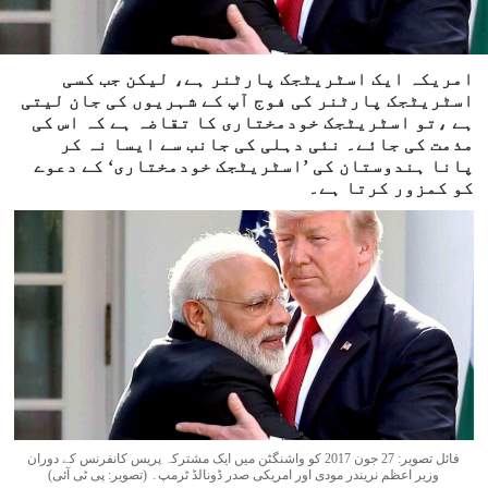
امریکہ ایک اسٹریٹجک پارٹنر ہے، لیکن جب کسی
اسٹریٹجک پارٹنر کی فوج آپ کے شہریوں کی جان لیتی
ہے ،تو اسٹریٹجک خودمختاری کا تقاضہ ہے کہ اس کی
مذمت کی جائے۔ نئی دہلی کی جانب سے ایسا نہ کر
پانا ہندوستان کی ’اسٹریٹجک خودمختاری‘ کے دعوے
کو کمزور کرتا ہے۔
فائل تصویر: 27 جون 2017 کو واشنگٹن میں ایک مشترکہ پریس کانفرنس کے دوران
وزیر اعظم نریندر مودی اور امریکی صدر ڈونالڈ ٹرمپ۔ (تصویر: پی ٹی آئی)