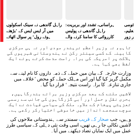
ے قومی
ہراسانی، تشدد اور بربریت:
راہل گاندھی نے سینک اسکولوں
تعلیم،
راہل گاندھی نے پولیس
میں آر ایس ایس کے ’بڑھتے
ر زور
کارروائی کا سامنا کرنے والے
ہوئے رول‘ پر سوال اٹھائے
مظاہرین کے لیے آواز بلند کی
تاہم، نہ وزیر اعظم نریندر مودی اور نہ ہی مرکزی
کابینہ کے کسی سینئر رکن نے ہندوستانی شہریوں کی
ہلاکت پر امریکہ کی براہ راست مذمت کرتے ہوئے ایک
لفظ بھی کہا ہے۔
وزارت خارجہ کے بیان میں حملے کے ذمہ داروں کا نام لینے سے
مکمل گریز کیا گیا اور اس مہلک حملے کو محض ’علاقے میں
جاری تنازعہ کا براہ راست نتیجہ‘ قرار دیا گیا۔
لاشیں ملنے کے بعد مرکزی وزیر برائے بندرگاہیں،
بحری نقل و حمل اور آبی گزرگاہوں کی جانب سے رسمی
تعزیتی پیغام کے علاوہ ملک کی سیاسی قیادت نے ایک
سوچے سمجھے انداز میں خاموشی اختیارکر رکھی ہے۔
وہیں، جب
صحار کے قریب
سمندر سے ہندوستانی ملاحوں کی
لاشیں نکالی جا رہی تھیں، اسی وقت نئی دہلی کے سیاسی طرز
عمل میں ایک نمایاں تضاد دیکھنے میں آیا۔