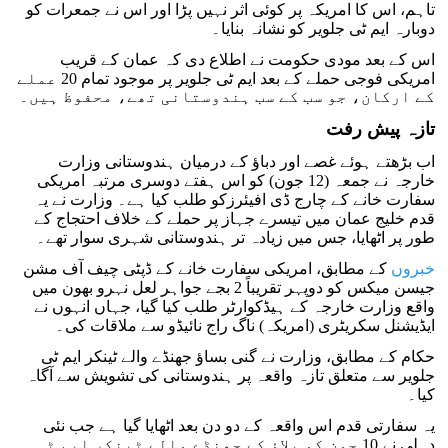
تاہم، اس کا امریکہ پر کوئی اثر نہیں پڑا اور اس نے جمعرات کو
دوبارہ ایم ٹی جلویر کو نشانہ بنایا۔
اس کے بعد مودی حکومت نے اطلاع دی کہ عمان کے قریب
امریکی فوجی حملے کے بعد ایم ٹی جلویر پر موجود تمام 20 عملے
کے ارکان، جو سب کے سب ہندوستانی تھے، محفوظ ہیں۔
تازہ پیش رفت
اب بڑھتے ہوئے غصے اور دباؤ کے درمیان ہندوستانی وزارت
خارجہ نے جمعہ (12 جون) کو اس ہفتے دوسری مرتبہ امریکی
سفارت خانے کے چارج ڈی افیئرزکو طلب کیا ہے۔ وزارت نے یہ
قدم خلیج عمان میں تیسرے جہاز پر حملے کے خلاف احتجاج کے
طور پر اٹھایا، جس میں زیادہ تر ہندوستانی شہری سوار تھے۔
خبروں
کے مطابق، امریکی سفارت خانے کے ڈپٹی چیف آف مشن
جیسن میکس کو دوپہر تقریباً 2 بجے جواہر لعل نہرو بھون میں
واقع وزارت خارجہ کے ہیڈکوارٹر طلب کیا گیا، جہاں انہوں نے
ایڈیشنل سکریٹری (امریکہ) ناگ راج نائیڈو سے ملاقات کی۔
حکام کے مطابق، وزارت نے گنی بساؤ جھنڈے والے ٹینکر ایم ٹی
جلویر سے متعلق تازہ واقعہ پر ہندوستانی کی تشویش سے آگاہ
کیا۔
یہ سفارتی قدم اس واقعہ کے دو دن بعد اٹھایا گیا ہے جب نئی
دہلی نے 10 جون کو پلاؤ کے جھنڈے والے ٹینکر ایم ٹی