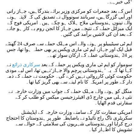
کی خبرہے۔‘
اس کے بعد جمعرات کو مرکزی وزیر برائے بندرگاہیں، جہاز رانی
اور آبی گزرگاہیں، سربانند سونووال نے تصدیق کی کہ لاپتہ ہونے
والے تینوں ہندوستانی ملاح ہلاک ہو چکے ہیں۔ امریکی فوج کے
ایک میزائل حملے کے نتیجے میں جہاز کا انجن روم بے کار ہو جانے
کے بعد ان کی لاشیں برآمد کی گئیں۔
ایم ٹی سیٹیبیلو پر ہونے والے اس مہلک حملے سے صرف 24 گھنٹے
قبل ایک اور جہاز، ایم ٹی ماری ویکس پر بھی حملہ ہوا تھا، جس
پر 24 ہندوستانی عملے کے ارکان سوار تھے۔
سوموار کو ایم ٹی ماری ویکس پر حملے کے بعد
سرکاری ذرائع
نے
کہا تھا کہ یہ ’ہندوستانی پرچم والا جہاز‘نہیں تھا، اس لیے مودی
حکومت کوئی کارروائی نہیں کرے گی۔ حکومت نے حملے کے ذمہ
دار کے طور پر امریکہ کا نام لینے سے بھی گریز کیا تھا۔
منگل کو ہونے والے مہلک حملے کے جواب میں وزارت خارجہ نے
نئی دہلی میں چارج ڈی افیئرزجیسن میکس کو طلب کر کے
سفارتی قدم اٹھایا۔
امریکی سفارت کار کے سامنے وزارت خارجہ کے ایڈیشنل
سکریٹری ناگ راج نائیڈو نے باضابطہ طور پر ہندوستان کا احتجاج
درج کرایا اورہندوستانی شہریوں کی سلامتی کے حوالے سے
تشویش کا اظہار کیا۔