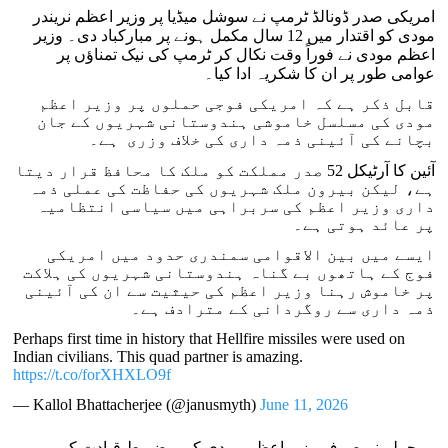
امریکی صدر ڈونالڈ ٹرمپ نے سوشل میڈیا پر وزیر اعظم نریندر
مودی کو اقتدار میں 12 سال مکمل ہونے پر مبارکباد دی۔ وزیر
اعظم مودی نے فوراً وقت نکال کر ٹرمپ کی نیک تمناؤں پر
عوامی طور پر ان کا شکریہ ادا کیا۔
قابل ذکر ہے کہ امریکی فوجی حملوں پر وزیر اعظم
مودی کی مسلسل خاموشی ہندوستانی شہریوں کے جان
بچانے کی آئینی ذمہ داری کی خلاف وزری ہے۔
آئین کا آرٹیکل 52 صدر مملکت کو ملک کا محافظ قرار دیتا
ہے، لیکن بیرون ملک شہریوں کی حفاظت کی عملی ذمہ
داری وزیر اعظم کی سربراہی میں سیاسی انتظامیہ
پر عائد ہوتی ہے۔
ایسے میں بین الاقوامی سمندری حدود میں امریکی
فوج کے ہاتھوں بے گناہ ہندوستانی شہریوں کی ہلاکت
پر خاموش رہنا وزیر اعظم کی حیثیت سے ان کی آئینی
ذمہ داری سے روگردانی کے مترادف ہے۔
Perhaps first time in history that Hellfire missiles were used on
Indian civilians. This quad partner is amazing.
https://t.co/forXHXLO9f
— Kallol Bhattacherjee (@janusmyth)
June 11, 2026
یہ حملے نہ صرف وزیر اعظم مودی کی مضبوط قیادت کے