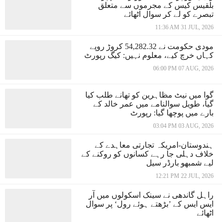
بلقیس کیس کے مجرموں سے متعلق
تبصرے کو لے کر سوال اٹھائے
11:36 AM 31 JUL, 2026
مودی حکومت نے 54,282.32 کروڑ روپے
کہاں خرچ کیے، معلوم نہیں: کیگ رپورٹ
06:00 PM 07 AUG, 2026
گوا میں نیٹ مظاہرین کو تھانے طلب کیا
گیا، طویل سوالنامے میں عمر خالد کے
بارے میں پوچھا گیا: رپورٹ
03:04 PM 03 AUG, 2026
ہندوستان-امریکہ تجارتی معاہدے کے
خلاف دہلی جا رہے کسانوں کو روکنے کے
لیے شمبھو بارڈر سیل
12:21 PM 22 JUL, 2026
راہل گاندھی نے سینک اسکولوں میں آر
ایس ایس کے ’بڑھتے ہوئے رول‘ پر سوال
اٹھائے