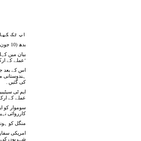
اب تک کیا
بدھ (10 جون) کو وزارت خارجہ نے عمان کے ساحل کے قریب موجود تجارتی جہاز ایم ٹی سیٹیبیلو کے بارے میں ایک مختصر سابیان جاری کیا تھا۔
عملے کے ارکان میں سے اب تک 21 ہندوستانیوں کو بچا لیا گیا ہے جبکہ 3 ہندوستانیوں کے لاپتہ ہونے کی خبرہے۔‘
اس کے بعد جم
ہندوستانی مل
کی گئیں۔
عملے کے ارکا
سوموار کو ای
کارروائی نہی
منگل کو ہون
امریکی سفارت
شہریوں کی س