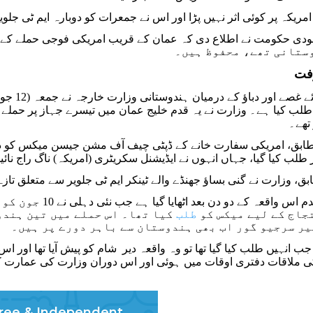
مریکہ پر کوئی اثر نہیں پڑا اور اس نے جمعرات کو دوبارہ ایم ٹی جلویر 
ستانی تھے، محفوظ ہیں۔
رفت
اب بڑھت
طلب کیا ہے۔ وزارت نے یہ قدم خلیج عمان میں تیسرے جہاز پر حملے ک
تھے۔
 طلب کیا گیا، جہاں انہوں نے ایڈیشنل سکریٹری (امریکہ) ناگ راج نا
ق، وزارت نے گنی بساؤ جھنڈے والے ٹینکر ایم ٹی جلویر سے متعلق تا
یہ سفارتی قدم اس
تجاج کے لیے میکس کو
طلب
کیا تھا۔ اس حملے میں تین ہندوس
ر سرجیو گور اب بھی ہندوستان سے باہر دورے پر ہیں۔
 انہیں طلب کیا گیا تھا تو وہ واقعہ دیر شام کو پیش آیا تھا اور 
 ملاقات دفتری اوقات میں ہوئی اور اس دوران وزارت کی عمارت کے 
ree & Independent