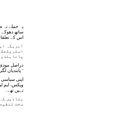
یہ حملے نہ 
ساتھ دھوکے 
اس کے تعلقات
امریکہ ایک
اسٹریٹجک خ
پاناہندوس
دراصل مودی ح
پابندیاں لگی ہوئی تھیں اور ایک جہاز اصولوں کی پابندی نہیں کر رہا تھا۔ ‘
اپنی سیاسی ذ
ویکس، ایم ٹی 
نہیں تھے۔
بتادیں کہ
سخت تنقید 