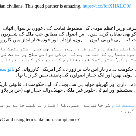
dian civilians. This quad partner is amazing.
https://t.co/forXHXLO9f
صرف وزیر اعظم مودی کی مضبوط قیادت کے دعووں پر سوال اٹھاتے ہ
کو بھی نمایاں کرتے ہیں۔ اس اصول کے مطابق جب ملک کے شہریوں ک
 کتنے ہی قریبی کیوں نہ ہوں، آزادانہ اور خودمختار انداز میں کاررو
 اسٹریٹجک پارٹنر ضرور ہے، لیکن جب کسی اسٹریٹجک پارٹ
ودمختاری کا تقاضہ ہے کہ اس کی عوامی سطح پر مذمت کی 
تان کی’اسٹریٹجک خودمختاری‘کے دعوے کو کمزور کرتا ہے
کومت نے بار بار اس بات پر زور دے کر امریکی کارروائی کو
بالواسط
مہ داری اور گھریلو جوابدہی سے بچنے کے لیے حکومت نے قانونی باریکی
سیٹیبیلو اور ایم ٹی جلویر غیر ملکی جھنڈےوالے جہاز تھے (جن پر پلاؤ ی
سینٹ کام
کی جانب سے افسوس کا اظہار نہ کیے جانے پر ب
کی ہے۔
FAC and using terms like non- compliance?