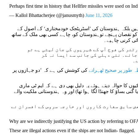
Perhaps first time in history that Hellfire missiles were used on In
— Kallol Bhattacherjee (@janusmyth)
June 11, 2026
یں بلکہ ہندوستان کی ’اسٹریٹجک خودمختاری‘ کے اصول کے
و نقصان پہنچے توہندوستان کو، چاہے کسی بھی ملک کے ساتھ
ائی کرنی چاہیے۔
نر کی فوج آپ کے شہریوں کی جان لیتی ہے تو
جائے۔ نئی دہلی کی جانب سے ایسا نہ کر
۔
ہ طور پر صحیح ٹھہرانے
کی کوشش کی ہے کہ ’دو جہازوں پر
وں کا حوالہ دیتے ہوئے یہ دلیل بھی دی ہے کہ ایم ٹی ماری
ا گنی بساؤ کا جھنڈا لگا ہوا تھا) اور وہ ہندوستانی ملکیت والے
عض سابق سفارت کاروں اور خارجہ سروس کے افسران نے
Why are we indirectly justifying the US action by referring to O
These are illegal actions even if the ships are not Indian- flagged.