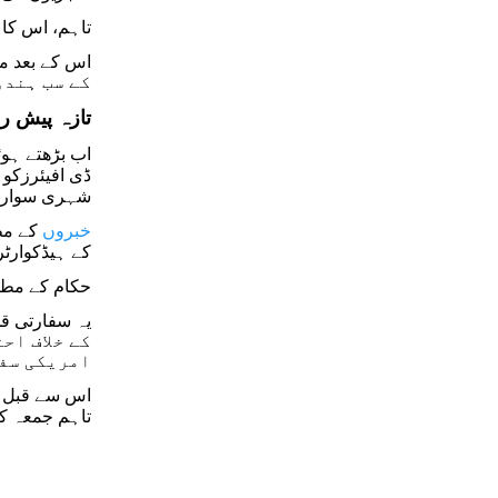
تاہم، اس کا ا
کے سب ہندو
تازہ پیش 
ڈی افیئرزکو 
شہری سوار 
خبروں
کے ہیڈکوارٹر
حکام کے مطاب
کے خلاف اح
امریکی سفی
اس سے قبل جب
تاہم جمعہ کی