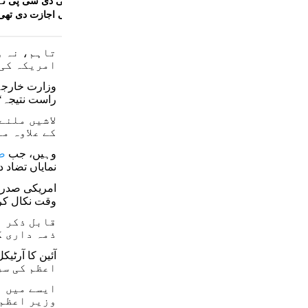
علق
طلبہ تحریک: دوسری ڈائری انٹری میں انکشاف، دہلی ڈی سی پی نے
ھائے
تحریری طور پر پیلٹ گن کے استعمال کی اجازت دی تھی
تاہم، نہ و
امریکہ کی 
وزارت خارجہ 
راست نتیجہ‘ ق
لاشیں ملنے
کے علاوہ م
وہیں، جب
ص
نمایاں تضاد د
وقت نکال کر 
قابل ذکر ہ
ذمہ داری ک
اعظم کی سر
ایسے میں ب
وزیر اعظم 