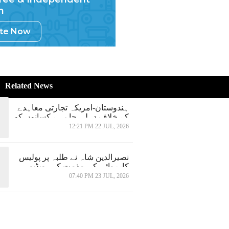
m
ute Now
Related News
ہندوستان-امریکہ تجارتی معاہدے
کے خلاف دہلی جا رہے کسانوں کو
روکنے کے لیے شمبھو بارڈر سیل
12:21 PM 22 JUL, 2026
نصیرالدین شاہ نے طلبہ پر پولیس
کارروائی کی مذمت کی، ویڈیو
انسٹاگرام سے ہٹائے جانے کے بعد
07:40 PM 23 JUL, 2026
بحال