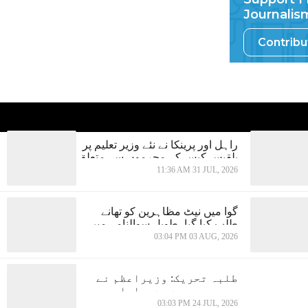
Journalis
Contrib
راہل اور پرینکا نے نئے وزیر تعلیم پر
بلقیس کیس کے مجرموں سے متعلق
تبصرے کو لے کر سوال اٹھائے
11:36 AM 31 JUL, 2026
گوا میں نیٹ مظاہرین کو تھانے
طلب کیا گیا، طویل سوالنامے میں
عمر خالد کے بارے میں پوچھا گیا:
03:04 PM 03 AUG, 2026
رپورٹ
طلبہ تحریک: وزیراعظم نے
پھر وہی وعدہ دہرایا، جو
تین برس میں چار بار کر چکے
03:03 PM 24 JUL, 2026