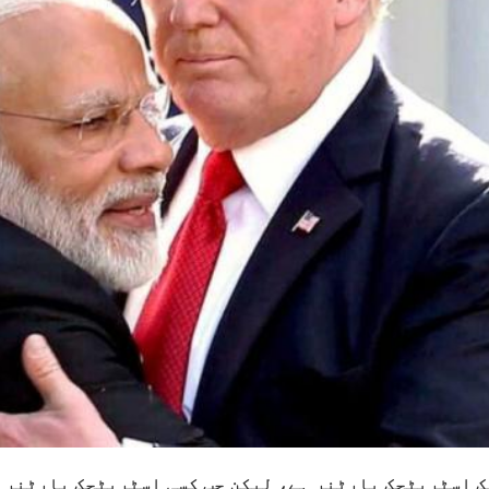
 اسٹریٹجک پارٹنر ہے، لیکن جب کسی اسٹریٹجک پارٹنر ک