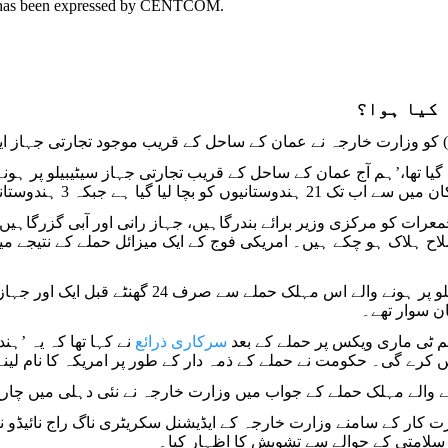
ret has been expressed by CENTCOM.
 کیا ہوا؟
عرات کو مرکزی وزیر برائے بندرگاہیں، جہاز رانی اور آبی گزرگاہیں، 
اح ہلاک ہو چکے ہیں۔ امریکی فوج کے ایک میزائل حملے کے نتیجے میں 
ن سوار تھے۔
م ٹی ماری ویکس پر حملے کے بعد
سرکاری ذرائع
نے کہا تھا کہ یہ ’ہ
ں کرے گی۔ حکومت نے حملے کے ذمہ دار کے طور پر امریکہ کا نام لینے 
ے والے مہلک حملے کے جواب میں وزارت خارجہ نے نئی دہلی میں چار
 کار کے سامنے وزارت خارجہ کے ایڈیشنل سکریٹری ناگ راج نائیڈو نے
لامتی کے حوالے سے تشویش کا اظہار کیا۔