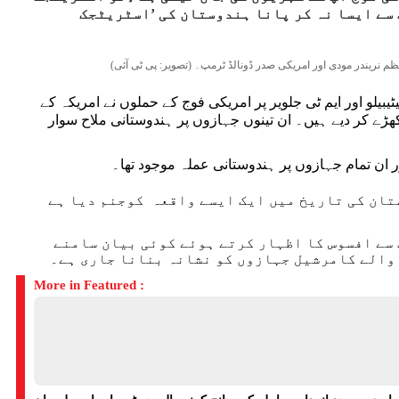
 سے ایسا نہ کر پانا ہندوستان کی ’اسٹریٹجک
یلو اور ایم ٹی جلویر پر امریکی فوج کے حملوں نے امریکہ کے
ے کر دیے ہیں۔ ان تینوں جہازوں پر ہندوستانی ملاح سوار
 ان تمام جہازوں پر ہندوستانی عملہ موجود تھا۔
ان کی تاریخ میں ایک ایسے واقعہ کوجنم دیا ہے
 سے افسوس کا اظہار کرتے ہوئے کوئی بیان سامنے
 والے کامرشیل جہازوں کو نشانہ بنانا جاری ہے۔
More in Featured :