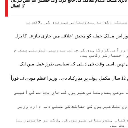
بابری مسجد انہدام معاملے کی جانچ کرنے والے جسٹس ایم ایس لبرہان
کا انتقال
سینئر رکن نے ہندوستانی شہریوں کی ہلاکت پر
 اور اس مہلک حملے کو محض ’علاقے میں جاری تنازعہ کا براہ
اور آبی گزرگاہوں کی جانب سے رسمی تعزیتی پیغام
ی اختیارکر رکھی ہے۔
ی تھیں، اسی وقت نئی دہلی کے سیاسی طرز عمل میں ایک
امریکی صدر ڈونالڈ ٹرمپ نے سوشل میڈیا پر وزیر اعظم نریندر مودی کو اقتدار میں 12 سال مکمل ہونے پر مبارکباد دی۔ وزیر اعظم مودی نے فوراً
خاموشی ہندوستانی شہریوں کے جان بچانے کی آئینی
لیکن بیرون ملک شہریوں کی حفاظت کی عملی ذمہ داری وزیر
 گناہ ہندوستانی شہریوں کی ہلاکت پر خاموش رہنا
ادف ہے۔