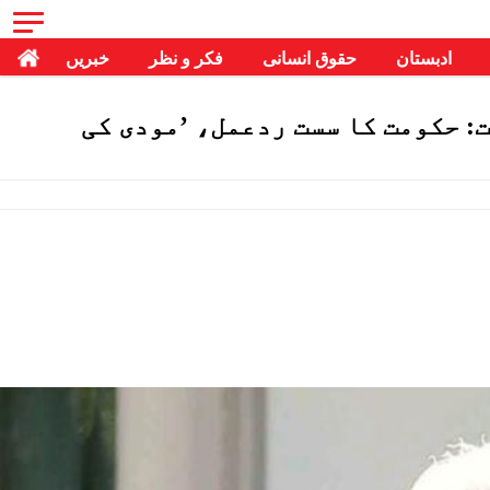
ادبستان
حقوق انسانی
فکر و نظر
خبریں
: حکومت کا سست ردعمل، ’مودی کی