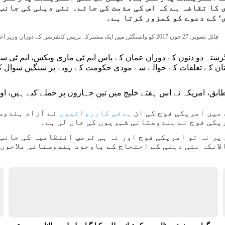
کا تقاضہ ہے کہ اس کی مذمت کی جائے۔ نئی دہلی کی جانب
 کے دعوے کو کمزور کرتا ہے۔
فائل تصویر: 27 جون 2017 کو واشنگٹن میں ایک مشترکہ پریس کانفرنس کے دوران وزیر اعظم نریندر مودی اور امریکی صدر ڈونالڈ ٹرمپ۔ (تصویر: پی ٹی آئی)
زشتہ دو دنوں کے دوران عمان کے پاس ایم ٹی ماری ویکس، ایم ٹی سیٹیب
ان کے تعلقات کے حوالے سے مودی حکومت کے رویے پر سنگین سوال کھڑ
بق، امریکہ نے اس ہفتے خلیج میں تین جہازوں پر حملے کیے ہیں، اور
میں امریکی فوج کی ان
ہدفی کارروائیوں
نے آزاد ہندوست
یکی فوج نے ہندوستانی شہریوں کی جان لی ہے۔
 پر نہ تو امریکی فوج اور نہ ہی ٹرمپ انتظامیہ کی جانب
لانکہ نئی دہلی کے احتجاج کے باوجود ہندوستانی ملاحوں