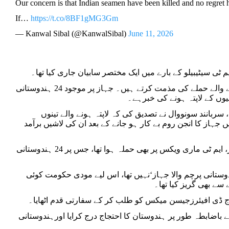
Our concern is that Indian seamen have been killed and no reg
If…
https://t.co/8BF1gMG3Gm
— Kanwal Sibal (@KanwalSibal)
June 11, 2026
بیان میں کہا گیا تھا،’ہم آج عمان کے ساحل کے قریب تجارتی جہاز سیٹیبیلو پر ہونے والے حملے کی مذمت کرتے ہیں۔ جہاز پر موجود 24 ہندوستانی
سربانند سونووال نے تصدیق کی کہ لاپتہ ہونے والے تینوں
جہاز کا انجن روم بے کار ہو جانے کے بعد ان کی لاشیں برآمد
ایم ٹی سیٹیبیلو پر ہونے والے اس مہلک حملے سے صرف 24 گھنٹے قبل ایک اور جہاز، ایم ٹی ماری ویکس پر بھی حملہ ہوا تھا، جس پر 24 ہندوستانی
ندوستانی پرچم والا جہاز‘نہیں تھا، اس لیے مودی حکومت کوئی
سے بھی گریز کیا تھا۔
ج ڈی افیئرزجیسن میکس کو طلب کر کے سفارتی قدم اٹھایا۔
 باضابطہ طور پر ہندوستان کا احتجاج درج کرایا اورہندوستانی