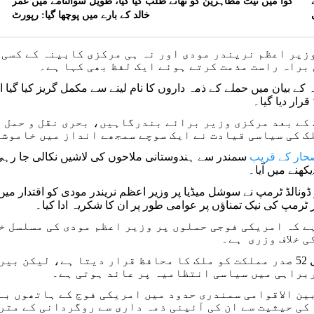
گوا میں نیٹ مظاہرین کو تھانے طلب کیا گیا، طویل سوالنامے میں عمر
خالد کے بارے میں پوچھا گیا: رپورٹ
زیر اعظم نریندر مودی اور نہ ہی مرکزی کابینہ کے کسی 
براہ راست مذمت کرتے ہوئے ایک لفظ بھی کہا ہے۔
کے بیان میں حملے کے ذمہ داروں کا نام لینے سے مکمل گریز کیا گیا
رار دیا گیا۔
 کے بعد مرکزی وزیر برائے بندرگاہیں، بحری نقل و حمل 
لک کی سیاسی قیادت نے ایک سوچے سمجھے انداز میں خاموش
حار کے قریب
سمندر سے ہندوستانی ملاحوں کی لاشیں نکالی جا رہ
یکھنے میں آیا۔
ٹرمپ کی نیک تمناؤں پر عوامی طور پر ان کا شکریہ ادا کیا۔
ے کہ امریکی فوجی حملوں پر وزیر اعظم مودی کی مسلسل 
ی خلاف وزری ہے۔
آئین کا آرٹیکل 52 صدر مملکت کو ملک کا محافظ قرار دیتا ہے، 
براہی میں سیاسی انتظامیہ پر عائد ہوتی ہے۔
ین الاقوامی سمندری حدود میں امریکی فوج کے ہاتھوں بے
کی حیثیت سے ان کی آئینی ذمہ داری سے روگردانی کے متر