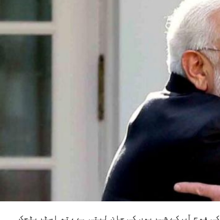
ی فوج آپ کے شہریوں کی جان لیتی ہے ،تو اسٹریٹجک