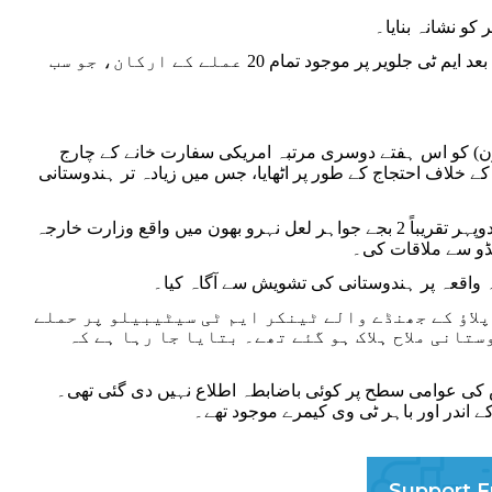
کو نشانہ بنایا۔
اس کے بعد مودی حکومت نے اطلاع دی کہ عمان کے قریب امریکی فوجی حملے کے بعد ایم ٹی جلویر پر موجود تمام 20 عملے کے ارکان، جو سب
ے ہوئے غصے اور دباؤ کے درمیان ہندوستانی وزارت خارجہ نے جمعہ (12 جون) کو اس ہفتے دوسری مرتبہ امریکی سفارت خانے کے چارج
ے خلاف احتجاج کے طور پر اٹھایا، جس میں زیادہ تر ہندوستانی
کے مطابق، امریکی سفارت خانے کے ڈپٹی چیف آف مشن جیسن میکس کو دوپہر تقریباً 2 بجے جواہر لعل نہرو بھون میں واقع وزارت خارجہ
ئیڈو سے ملاقات کی۔
زہ واقعہ پر ہندوستانی کی تشویش سے آگاہ کیا۔
 واقعہ کے دو دن بعد اٹھایا گیا ہے جب نئی دہلی نے 10 جون کو پلاؤ کے جھنڈے والے ٹینکر ایم ٹی سیٹیبیلو پر حملے
تانی ملاح ہلاک ہو گئے تھے۔ بتایا جا رہا ہے کہ
اس کی عوامی سطح پر کوئی باضابطہ اطلاع نہیں دی گئی تھی۔
اندر اور باہر ٹی وی کیمرے موجود تھے۔
Support F