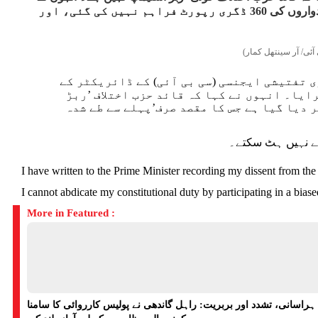
الزام لگایا کہ بار بار مطالبے کے باوجود انہیں سی بی آئی ڈائریکٹر کے عہدے کے امیدواروں کی 360 ڈگری رپورٹ فراہم نہیں کی گئی، اور
آئی/ آر سینتھل کمار)
ر راہل گاندھی نے منگل (12 مئی) کو مرکزی تفتیشی ایجنسی (سی بی آئی) کے ڈائریکٹر کے
ایا۔ انہوں نے کہا کہ قائد حزب اختلاف ’ربڑ
 دیا گیا ہے جس کا مقصد صرف’پہلے سے طے شدہ
چھے نہیں ہٹ سکتے۔
I have written to the Prime Minister recording my dissent from the
I cannot abdicate my constitutional duty by participating in a biase
More in Featured :
ہراسانی، تشدد اور بربریت: راہل گاندھی نے پولیس کارروائی کا سامنا