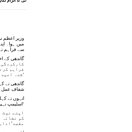
کا دباؤ، مالکان نے ہراسانی کا الزام لگایا
وزیر اعظم نر
سے فراہم نہیں کی گئ
کارکردگی ک
فراہم کرنے
شدہ امیدوار ہی منتخب ہو۔‘
شفاف عمل کے 
انہوں نے کہا
اسٹیمپ نہیں ہے۔ میں اس جانبدارانہ عمل میں حصہ لے کر اپنے آئینی فرض سے پیچھے نہیں ہٹ سکتا۔‘
اپنے نوٹ م
کو نشانہ ب
مقصد’ادارہ