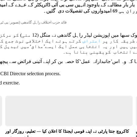
وں کی تفصیلات دی گئیں۔
قائد حزب اختلاف راہل گاندھی (تصویر: پی ٹی 
لوک سبھا میں اپوزیشن لیڈ
 طریقہ کار پر
اعتراض
کرتے ہوئے ایک اختلافی نوٹ جمع کر
ں ہیں اور یہ انتخابی عمل ایک ایسے’مذاق‘میں تبدیل کر
ے انتخاب کویقینی بنانا ہے۔
ا کہ وہ اس’جانبدارانہ عمل‘کا حصہ بن کر اپنے آئینی فرائض سے پی
 CBI Director selection process.
d exercise.
کاکروچ جنتا پارٹی نے اپنے قومی ایجنڈا کا اعلان کیا — تعلیم، روزگار اور