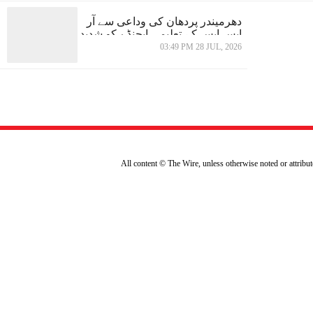
دھرمیندر پردھان کی وداعی سے آر
ایس ایس کے تعلیمی ایجنڈے کو شدید
جھٹکا
03:49 PM 28 JUL, 2026
All content © The Wire, unless otherwise noted or attrib