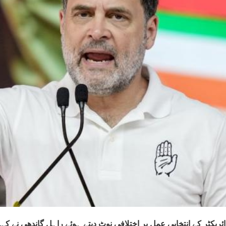
ئریکٹر کے انتخابی عمل پر اختلافی نوٹ دیتے ہوئے راہل گاندھی نے ک