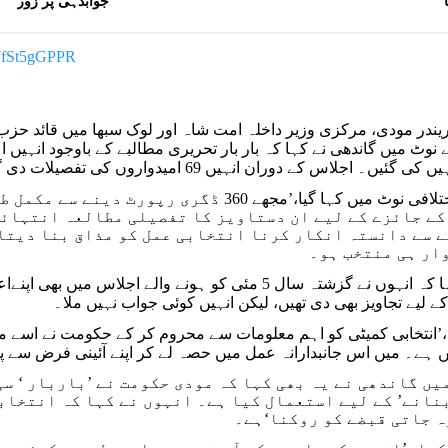
جوابدہی پر زور
/WfSt5gGPPR
یندر مودی، مرکزی وزیر داخلہ امت شاہ اور لوک سبھا میں قائد حزب
یں۔ اجلاس کے دوران انہیں 69 امیدواروں کی تفصیلات دی گئیں۔
گاندھی کے اختلافی نوٹ میں کہا گیا،’مجھے 0
ے جائزے کے لیے ان دستاویز کا تفصیلی مطالعہ انتہائی
 سے دانستہ انکار کرنا انتخابی عمل کو مذاق بنا دیتا ہ
لیے تجاویز بھی دی تھیں، لیکن انہیں کوئی جواب نہیں ملا۔
،’انتخابی کمیٹی کو اہم معلومات سے محروم کر کے حکومت نے اسے م
یں گاندھی نے یہ بھی کہا کہ مودی حکومت نے ’باربار ‘ س
نانے’ کے لیے استعمال کیا ہے۔ انہوں نے کہا کہ انتخاب
 جاتی قبضے کو روکنا‘ہے۔