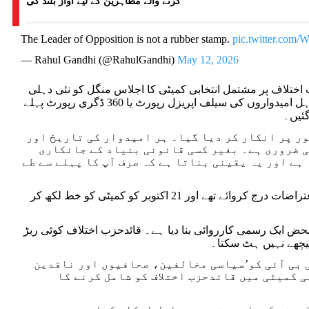
کرنے والے مظاہرین کے لیے آواز بلند کی
The Leader of Opposition is not a rubber stamp.
pic.twitter.com
— Rahul Gandhi (@RahulGandhi)
May 12, 2026
 اختلاف پر مشتمل انتخابی کمیٹی کا اجلاس منگل کو نئی دہلی
میں ہوا۔ اپنے نوٹ میں گاندھی نے کہا کہ بار بار تحریری مطالبے کے باوجود انہیں اہل امیدواروں کی سیلف اپریزل رپورٹ یا 360 ڈگری رپورٹ پہلے
36 ڈگری رپورٹ دینے سے مکمل طور پر انکار کر دیا گیا۔ ہر امیدوار کی تاریخ اور
 ضروری ہے۔ بغیر کسی قانونی بنیاد کے جانکاری
ے اور یہ یقینی بناتا ہے کہ صرف آپ کا پہلے سے طے
گاندھی نے کہا کہ انہوں نے گزشتہ سال 5 مئی کو ہونے والے اجلاس میں بھی اپنےاعتراضات درج کروائے تھے اور 21 اکتوبر کو کمیٹی کو خط لکھ کر
حض ایک رسمی کارروائی بنا دیا ہے۔ قائدحزب اختلاف کوئی ربڑ
ی بی آئی کو’سیاسی مخالفین، صحافیوں اور ناقدین
ی کمیٹی میں قائدحزب اختلاف کو شامل کرنے کا