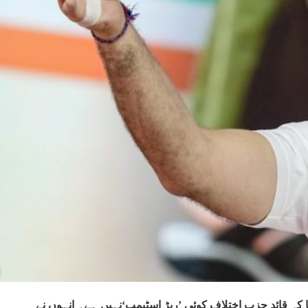
ہا کہ قائد حزب اختلاف کوئی ’ربڑ اسٹیمپ‘نہیں ہے۔ انہوں نے