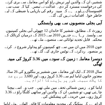
ششیر، ان کے والدین اور نریش راؤ کو اس معاملے سے بری کرنے
کی درخواست مسترد کر دی۔ عدالت نے تبصرہ کیا کہ سب سے
افسوسناک پہلو یہ ہے کہ مبینہ رقم کی بازیابی یا ضبطی کے لیے
خاطر خواہ اقدامات نہیں کیے گئے۔
آبی بجلی منصوبوں سے بھی وابستگی
رپورٹ کے مطابق، ششیر کا خاندان 12 چھوٹی آبی بجلی کمپنیوں
سے وابستہ رہا ہے، جنہیں 2010 سے 2015 کے درمیان کرناٹک کے
محکمہ قابل تجدید توانائی سے منصوبے ملے تھے۔
جون 2018 میں ان میں سے چھ کمپنیوں کو پیداوار شروع نہ کرنے
پر منصوبہ ردکرنے کے نوٹس جاری کیے گئے تھے۔
دوسرا معاملہ: زمین کے سودے میں 3.36 کروڑ کی مبینہ
ٹھگی
سال 2018 کے ایک اور معاملے میں ششیر پر بنگلورو کی 26 سالہ
معذور خاتون ایاما ایم سے 3.36 کروڑ روپے اور 3,680 مربع فٹ
کا پلاٹ مبینہ طور پر ہڑپنے کا الزام ہے۔
ایاما کو یہ زمین شمالی تحفے میں ملی تھی۔ جب وہ اسے بیچنا
چاہتی تھیں، تو ششیر، ان کے والدین اور ساتھی کلنگا راؤ نے 3.36
کروڑ روپے میں خریدنے کی پیشکش کی۔
الزام ہے کہ بینکنگ کی محدود معلومات کا فائدہ اٹھاتے ہوئے ایاما