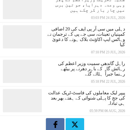
وہی وعدہ دہرایا، جو تین برس
میں چار بار کر چکے ہیں
03:03 PM 24 JUL, 2026
دہلی میں سی آر پی ایف کی 20 اضافی
کمپنیاں تعینات، سی جے پی کے ترجمان نے
وہاٹس ایپ اکاؤنٹ بلاک ہونے کا دعویٰ
کیا
07:10 PM 23 JUL, 2026
راہل گاندھی سمیت وزیر اعظم کی
رہائش گاہ کے باہر دھرنے پر بیٹھے
رہنما جبراً ہٹائے گئے
05:18 PM 22 JUL, 2026
پیپر لیک معاملوں کی فاسٹ-ٹریک عدالت
کی جج کا پہلی شنوائی کے ہفتے بھر بعد
ہی تبادلہ
05:59 PM 06 AUG, 2026