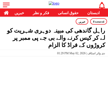
ادبستان
حقوق انسانی
فکر و نظر
خبریں
Featured
خبریں
راہل گاندھی کی مبینہ دوہری شہریت کو
لے کر کیس کرنے والے بی جے پی ممبر پر
کروڑوں کے فراڈ کا الزام
01:29 PM May 02, 2026 | دی وائر اسٹاف