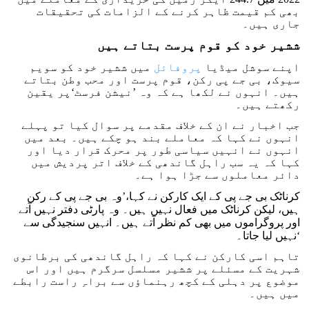
بھی کم قیمت ظاہر کرنے کے الزامات کی تحقیقات
جاری ہیں۔
ششیر خود کو قوم پرست بتاتے ہیں
اپنے سوشل میڈیا
پروفائل
میں ششیر خود کو سویم
سیوک، بی جے پی رکن، قوم پرست اور محب وطن بتاتے
ہیں۔ انہوں نے لکھا ہے کہ وہ ’نیشن فرسٹ‘پر یقین
رکھتے ہیں۔
جب اخبار نے ان کے خلاف مقدمے پر سوال کیا تو پہلے
انہوں نے کہا کہ معاملے بند ہو چکے ہیں۔ بعد میں
انہوں نے انہیں سیاسی طور پر محرک قرار دیا اور
کہا کہ یہ سب راہل گاندھی کے خلاف اتر پردیش میں
دائر معاملوں سے جڑا ہوا ہے۔
کرناٹک بی جے پی کے ایک کارکن نے کہا،’وہ بی جے پی کے رکن
ہیں، لیکن کرناٹک میں فعال نہیں ہیں۔ وہ پارٹی دفتر نہیں آتے
اور پروگراموں میں بھی کم نظر آتے ہیں۔ انہیں سنجیدگی سے
نہیں لیا جاتا۔‘
تاہم اسی کارکن نے کہا کہ راہل گاندھی کی برطانوی
شہریت کے مسئلے پر ششیر مسلسل سرگرم ہیں اور اس
موضوع پر دہلی کے کچھ رہنماؤں سے براہِ راست رابطے
میں ہیں۔