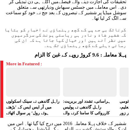
تحقیقات کی اجازت دینے والے فیصلےمیں اگلے ہی دن تبدیلی کر
دی۔ اس معاملے میں جسٹس سبھاش ودیارتھی سے متعلق
سوشل میڈیا پر ششیر کے تبصروں کے بعد جج نے خود کو سماعت
سے الگ کر لیا تھا۔
کرناٹک بی جے پی کے کچھ رہنماؤں نے اخبار کو بتایا
کہ ششیر شاذ و نادر ہی ریاستی یونٹ کی سرگرمیوں
میں نظر آتے ہیں اور خیال کیا جاتا ہے کہ ان کی
رسائی دہلی کے کچھ رہنماؤں تک ہے۔
پہلا معاملہ: 9.6 کروڑ روپے کے غبن کا الزام
More in Featured :
ے قومی
ہراسانی، تشدد اور بربریت:
راہل گاندھی نے سینک اسکولوں
تعلیم،
راہل گاندھی نے پولیس
میں آر ایس ایس کے ’بڑھتے
ر زور
کارروائی کا سامنا کرنے والے
ہوئے رول‘ پر سوال اٹھائے
مظاہرین کے لیے آواز بلند کی
ششیر کے خلاف پہلا معاملہ 2016 میں درج کیا گیا تھا۔ اس میں
ان کے والد ستیش کشیپ پر الزام ہے کہ ایڈیشنل رجسٹرار کے