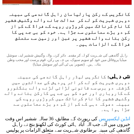
کانگریس کے رکن پارلیامان راہل گاندھی کی مبینہ
دوہری شہریت کو لے کر عدالت جانے والے وگنیش ششیر
کا نام کرناٹک میں کروڑوں روپے کے فراڈ کے کم از
کم دو بڑے معاملوں سے جڑا ہے۔ خود کو بی جے پی کا
رکن بتانے والے ششیر پر غبن اور زمین سے متعلق
فراڈ کے الزامات ہیں۔
راہل گاندھی کی شہریت کو لے کر مقدمہ دائر کرنے والے وگنیش ششیر اپنے سوشل
میڈیا پروفائل میں خود کو سویم سیوک، بی جے پی رکن، قوم پرست اور محب وطن
بتاتے ہیں۔ (تصویر: پی ٹی آئی اور سوشل میڈیا)
نئی دہلی:
کانگریس لیڈر راہل گاندھی کی مبینہ
دوہری شہریت کو لے کر اتر پردیش کی عدالتوں میں
گزشتہ دو برس سے قانونی لڑائی لڑنے والے بنگلورو
کے کاروباری اور خود کو بی جے پی کارکن بتانے والے
وگنیش ششیر کا نام کرناٹک میں کروڑوں روپے کی
مبینہ دھوکہ دہی کے کم از کم دو بڑے معاملوں سے
جڑا ہوا ہے۔
انڈین ایکسپریس
کی رپورٹ کے مطابق، 36 سالہ ششیر اس وقت
خبروں میں آئے جب الہ آباد ہائی کورٹ کی لکھنؤ بنچ نے راہل
گاندھی کی مبینہ برطانوی شہریت سے متعلق الزامات پر پولیس