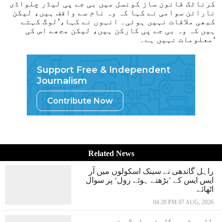
کرناٹک قانون ساز کونسل میں بی جے پی لیڈر چلواڈی
نارائن سوامی نے کہا کہ وہ نام سے واقف ہیں، لیکن
کبھی ملاقات نہیں ہوئی۔ انہوں نے کہا،’لوگ کہتے
ہیں کہ وہ بی جے پی کارکن ہیں، لیکن مجھے اس کی
معلومات نہیں ہے۔‘
Support Free & Independent
Journalism
Contribute Now
Related News
راہل گاندھی نے سینک اسکولوں میں آر
ایس ایس کے ’بڑھتے ہوئے رول‘ پر سوال
اٹھائے
04:28 PM 07 AUG, 2026
طلبہ تحریک: وزیراعظم نے پھر