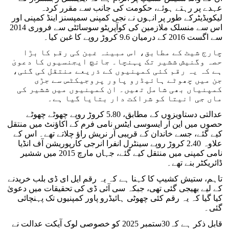
عہدے پر رہتے ہوئے، حکومت کی جانب سے مقرر کردہ
لیکویڈیٹرکے طور پر انہوں نے نجی کمپنی سمپسنز اینڈ کمپنی اور
اس سے منسلک ملازمین کی کوآپریٹو سوسائٹی سے فروری 2014
سے اگست 2016 کے درمیان 9.6 کروڑ روپے کا غبن کیا۔
چارج شیٹ کے مطابق، اس مبینہ غبن کی رقم کا بڑا
حصہ وگنیش ششیر تک پہنچا۔ جانچ ایجنسیوں کا دعویٰ
ہے کہ یہ رقم کئی کمپنیوں کے ذریعے منتقل کی گئی،
جن میں چھوٹے ہائیڈرو پاور پروجیکٹس سے جڑی
کمپنیاں بھی شامل تھیں۔ ان کمپنیوں میں ششیر کی
ماں جی انیتا کو شراکت دار بتایا گیا ہے۔
عدالتی دستاویزوں کے مطابق، 5.80 کروڑ روپے چھوٹے چھوٹے
حصوں میں این آر ایسوسی ایٹس نامی فرم کے اکاؤنٹ میں منتقل
کیے گئے، جسے خاندان کے قریبی آر نریش راؤ چلاتے تھے۔ اس کے
علاوہ 2.40 کروڑ روپے سینٹرل انفرا انرجی کارپوریشن آف انڈیا
نامی کمپنی میں منتقل کیے گئے، جہاں مارچ 2015 میں ششیر
ڈائریکٹر بنے تھے۔
تاہم، ستیش کشیپ کا کہنا ہے کہ یہ رقم ایل ای ڈی بلب خریدنے
کے لیے بھیجی گئی تھی، جبکہ سی آئی ڈی کی تحقیقات میں دعویٰ
کیا گیا کہ یہ رقم کئی چھوٹی ہائیڈرو پاور کمپنیوں تک پہنچائی
گئی۔
قابل ذکر ہے کہ30ستمبر 2025 کو خصوصی لوک آیکت عدالت نے