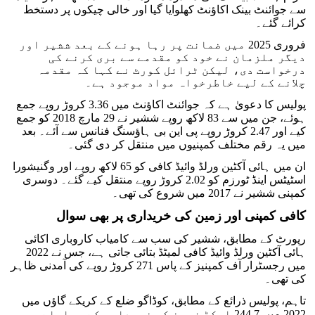
سے جوائنٹ بینک اکاؤنٹ کھلوایا گیا اور خالی چیکوں پر دستخط
کرائے گئے۔
فروری 2025 میں ضمانت پر رہا ہونے کے بعد ششیر اور
دیگر ملزمان نے خود کو مقدمے سے بری کرنے کی
درخواست دی، لیکن ٹرائل کورٹ نے کہا کہ مقدمہ
چلانے کے لیے خاطرخواہ مواد موجود ہے۔
پولیس کا دعویٰ ہے کہ جوائنٹ اکاؤنٹ میں 3.36 کروڑ روپے جمع
ہوئے، جن میں سے 83 لاکھ روپے ششیر نے 29 مارچ 2018 کو جمع
کیے اور 2.47 کروڑ روپے پی این بی ہاؤسنگ فنانس سے آئے۔ بعد
میں یہ رقم مختلف کمپنیوں میں منتقل کر دی گئی۔
ان میں ہائی آکٹین ورلڈ وائیڈ کافی کو 65 لاکھ روپے اور وگنیشورا
اسٹیٹس اینڈ ٹورزم کو 2.02 کروڑ روپے منتقل کیے گئے۔ دوسری
کمپنی ششیر نے 2017 میں شروع کی تھی۔
کافی کمپنی اور زمین کی خریداری پر بھی سوال
رپورٹ کے مطابق، ششیر کی سب سے کامیاب کاروباری اکائی
ہائی آکٹین ورلڈ وائیڈ کافی لمیٹڈ بتائی جاتی ہے، جس نے 2022
میں رجسٹرار آف کمپنیز کے پاس 271 کروڑ روپے کی آمدنی ظاہر
کی تھی۔
تاہم، پولیس ذرائع کے مطابق، کوڈاگو ضلع کے کریکے گاؤں میں
2022 میں 244.7 ایکڑ زمین کی خریداری کے معاملے میں