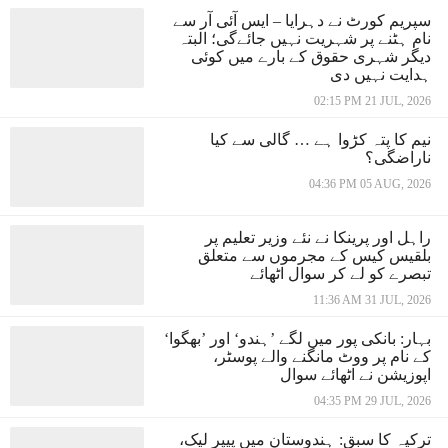
سپریم کورٹ نے دہرایا – ایس آئی آر سے
نام ہٹنے پر شہریت نہیں جائےگی؛ البتہ
دیگر شہری حقوق کے بارے میں کوئی
ہدایت نہیں دی
02:15 PM 21 JUL, 2026
نیم کا پتہ کڑوا ہے … گالی سے کیا
ناراضگی؟
04:36 PM 05 AUG, 2026
راہل اور پرینکا نے نئے وزیر تعلیم پر
بلقیس کیس کے مجرموں سے متعلق
تبصرے کو لے کر سوال اٹھائے
11:36 AM 31 JUL, 2026
بہار: بانکی پور میں لگے ’ہندو‘ اور ’بھگوا‘
کے نام پر ووٹ مانگنے والے پوسٹر،
اپوزیشن نے اٹھائے سوال
04:35 PM 29 JUL, 2026
ترکیہ کا سبق: ہندوستان میں پیپر لیک،