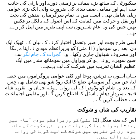
سکیورٹی کے ساتھ بڑے پیمانے پر زمینی دورے اور پارٹی کی جانب
سے اہم اور مقامی صف بندی کی ضرورت والی ایک بڑی عوامی
ریلی شامل تھی۔ ایسے میں یہ تمام سرگرمیاں ایندھن کی بچت
اور نقل و حرکت میں کفایت کے اس اصول کے بالکل برعکس
تھیں جس کی وہ عام شہریوں سے اپنی تقریر میں اپیل کر رہے
تھے۔
اسی طرح بچت اور صبر وتحمل اختیار کرنے کے بیان کے ٹھیک ایک
دن بعد ہی سوموار (11 مئی) کو وزیراعظم مودی نے اپنا مہنگا
اور مصروف شیڈول جاری رکھا۔ وہ
گجرات کے جام نگر
سے
صبح سویرے روانہ ہو کر ویراول میں سومناتھ مندر میں ایک
عظیم الشان تقریب میں شرکت کے لیے پہنچے۔
یہاں انہوں نے درشن، پوجا اور کئی عوامی پروگراموں میں حصہ
لیا، جن میں گر سومناتھ ضلع کا ایک روڈ شو بھی شامل تھا، جس
کے بعد وہ شام کو وڈودرا کے لیے روانہ ہوئے، جہاں وہ تقریباً شام
6 بجے سردار دھام ہاسٹل کا افتتاح کریں گے اور مقامی اجتماعات
سے خطاب کریں گے۔
تقاریب کی شان و شوکت
اس کے بعد، منگل (12 مئی) کو وزیراعظم مودی آسام میں
ہمنتا بسوا شرما کی قیادت میں نئی حکومت کی حلف
برداری کی تقریب میں شرکت کے لیے گوہاٹی روانہ
ہونے والے ہیں۔