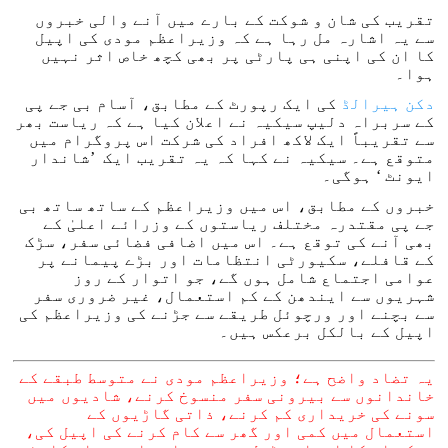
تقریب کی شان و شوکت کے بارے میں آنے والی خبروں
سے یہ اشارہ مل رہا ہے کہ وزیراعظم مودی کی اپیل
کا ان کی اپنی ہی پارٹی پر بھی کچھ خاص اثر نہیں
ہوا۔
دکن ہیرالڈ
کی ایک رپورٹ کے مطابق، آسام بی جے پی
کے سربراہ دلیپ سیکیہ نے اعلان کیا ہے کہ ریاست بھر
سے تقریباً ایک لاکھ افراد کی شرکت اس پروگرام میں
متوقع ہے۔ سیکیہ نے کہا کہ یہ تقریب ایک ’شاندار
ایونٹ ‘ ہوگی۔
خبروں کے مطابق، اس میں وزیراعظم کے ساتھ ساتھ بی
جے پی مقتدرہ مختلف ریاستوں کے وزرائے اعلیٰ کے
بھی آنے کی توقع ہے۔ اس میں اضافی فضائی سفر، سڑک
کے قافلے، سکیورٹی انتظامات اور بڑے پیمانے پر
عوامی اجتماع شامل ہوں گے، جو اتوار کے روز
شہریوں سے ایندھن کے کم استعمال، غیر ضروری سفر
سے بچنے اور ورچوئل طریقے سے جڑنے کی وزیراعظم کی
اپیل کے بالکل برعکس ہیں۔
یہ تضاد واضح ہے؛ وزیراعظم مودی نے متوسط طبقے کے
خاندانوں سے بیرونی سفر منسوخ کرنے، شادیوں میں
سونے کی خریداری کم کرنے، ذاتی گاڑیوں کے
استعمال میں کمی اور گھر سے کام کرنے کی اپیل کی،