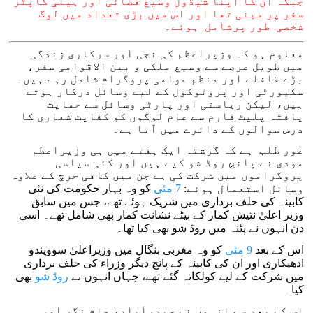
جبکہ ان کا اپنا شیڈول وسیع فضائی اور ہیلی کاپٹر
سفر پر مبنی تھا اور اس میں بڑی تعداد میں لوگ
شخصی طور پرشامل ہوئے۔
معلوم ہو کہ وزیراعظم کی نجی اور سرکاری زندگی
میں طویل عرصے سے وسیع ملکی و بین الاقوامی سفر،
بڑے قافلے اور منظم عوامی پروگرام شامل رہے ہیں۔
سکیورٹی اور پروٹوکول کے لیے وسائل درکار ہوتے
ہیں، لیکن ریاستی اور پارٹی وسائل سے حمایت
یافتہ پلیٹ فارم سے عام لوگوں کو کفایت شعاری کا
درس سوالوں کے دائرے میں آتا ہے۔
غور طلب ہے کہ گزشتہ ایک ہفتے میں ہی وزیراعظم
مودی نے پانچ روڈ شو کیے ہیں اور کئی سیاسی
پروگراموں میں شرکت کی ہے جن میں کافی خرچ کے علاوہ
وسائل استعمال ہوئے:
7 مئی
کو وہ بہار حکومت کی نئی
کابینہ کی حلف برداری میں شریک ہوئے تھے، جس میں سابق
وزیر اعلیٰ نتیش کمار کے بیٹے نشانت کمار بھی شامل تھے۔ اسی
دن انہوں نے پٹنہ میں روڈ شو بھی کیا تھا۔
اس کے بعد
9 مئی
کو وہ مغربی بنگال میں وزیراعلیٰ سوویندو
ادھیکاری اور ان کی کابینہ کے پانچ دیگر وزراء کی حلف برداری
میں شرکت کے لیے کولکاتہ گئے تھے، جہاں انہوں نے
روڈ شو
بھی
کیا۔
اس کے بعد سے انہوں نے حیدرآباد، جام نگر اور