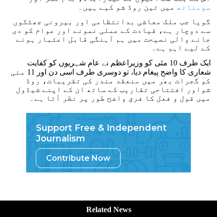
سومناتھ
میں تین روڈ شو کیے ہیں۔
گویا جب ملک معاشی بدانتظامی اور بیرونی جھٹکوں
سے دوچار ہے، قیادت کے عملی نمونے اور عوام کو دی
جانے والی نصیحت میں ہم آہنگی قابل اعتبار ہونے
کے لیے اہم ہے۔
ایک طرف 10 مئی کو وزیراعظم نے عام شہریوں کو کفایت
شعاری کا واضح پیغام دیا، تو دوسری طرف اسی دن اور 11 مئی
کو گجرات بھر میں منعقد مندر کی تقریبات، روڈ
شواور افتتاحی تقاریب کے ساتھ ان کے اپنے شیڈول
میں قول و فعل کا فرق واضح طور پر نظر آتا ہے۔
Support Free & Independent
Journalism
Contribute Now
Related News