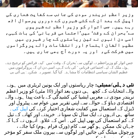
وزیر اعظم نریندر مودی کی جانب سے کفایت شعاری کی
اپیل کے بعد ان کے کئی شہروں کے دوروں پرسوال اٹھ
رہے ہیں۔ جس اتوار کو وزیر اعظم نے شہریوں
سے’بحران کے وقت‘ میں’اجتماعی قربانی‘ کی بات کہی،
اسی دن انہوں نے تین ریاستوں کے چار شہروں میں
عظیم الشان اہتمام اور انتظامات والے پروگراموں
میں شرکت کی، اور یہ دورے آج بھی جاری ہیں۔
جس اتوار کو وزیراعظم نے لوگوں سے’بحران کے وقت‘میں ’اپنے فرائض کو ترجیح دیتے
ہوئے ملک کے لیے اجتماعی قربانی ‘ کی بات کہی، اسی دن ان کے پروگراموں میں
عظیم الشان سیاسی انتظامات کا مشاہدہ کیا گیا۔تصویر بہ شکریہ: پی آئی بی
نئی دہلی/ممبئی:
چار ریاستوں اور ایک یونین ٹریٹری میں ہونے
والے انتخابات کے کچھ ہی دنوں بعد اتوار (10 مئی) کو وزیر اعظم
نریندر مودی نے مغربی ایشیا کی کشیدگی کے باعث پیدا ہونے والے
اقتصادی دباؤ کے حوالے سے اپنی تقریر میں عوام سے پیٹرول اور
ڈیزل کے استعمال میں کفایت شعاری اختیار کرنے کی
اپیل کی
۔
ساتھ ہی انہوں نے ایک سال تک سونا نہ خریدنے اور کھانے کے تیل
کے کم استعمال کی بھی اپیل کی۔ اس کے علاوہ انہوں نے کہا کہ
جہاں تک ممکن ہو گھر سے کام (ورک فرام ہوم) کیا جائے ،
ورچوئل میٹنگ کی جائیں اور لوگوں سے بیرون ملک سفر کو مؤخر
کرنے کی بھی بات کہی۔