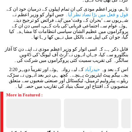
تاہم، وزیر اعظم مودی کی ان تمام اپیلوں کے درمیان خود ان کے
قول و فعل میں بڑا تضاد نظر آیا۔
جس اتوار کو وزیر اعظم نے
شہریوں سے ’بحران کے وقت‘میں’اپنے فرائض کو ترجیح دیتے
ہوئے عوام سے اجتماعی قربانی‘کی بات کہی، اسی دن ان کے
پروگراموں میں عظیم الشان سیاسی انتظامات کا مشاہدہ کیا
گیا، جو ان کی اپیل سے بالکل میل نہیں کھا رہا تھا۔
قابل ذکر ہے کہ اسی اتوار کو وزیر اعظم مودی نے اپنے دن کا آغاز
بنگلورو سے کیا، جہاں انہوں نے’آرٹ آف لیونگ‘کی 45ویں
سالگرہ کی تقریب سمیت کئی پروگراموں میں شرکت کی۔
اس کے بعد وہ
حیدرآباد
کے لیے روانہ ہوئے اور تقریباً دوپہر 2:20
بجے بیگم پیٹ ایئرپورٹ پہنچے۔ کچھ ہی دیر بعد انہوں نے سڑک،
ریلوے، پیٹرولیم ٹرمینل، ٹیکسٹائل اور صنعتی شعبوں سے متعلق
منصوبوں کے افتتاح اور سنگ بنیاد کی تقاریب میں حصہ لیا۔
More in Featured :