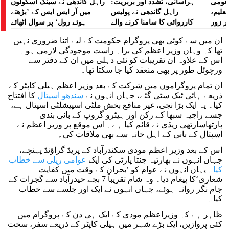
ے قومی
ہراسانی، تشدد اور بربریت:
راہل گاندھی نے سینک اسکولوں
تعلیم،
راہل گاندھی نے پولیس
میں آر ایس ایس کے ’بڑھتے
ر زور
کارروائی کا سامنا کرنے والے
ہوئے رول‘ پر سوال اٹھائے
مظاہرین کے لیے آواز بلند کی
ان میں سے کوئی بھی پروگرام حکومت کے لیے اتنا ضروری نہیں
تھا کہ وہاں وزیر اعظم کی براہ راست موجودگی لازمی ہو۔
اس کے علاوہ ان تقریبات کو نئی دہلی میں ان کے دفتر سے
ورچوئل طور پر بھی منعقد کیا جا سکتا تھا۔
ان تمام پروگراموں میں شرکت کے بعد وزیر اعظم ہیلی کاپٹر کے
ذریعے ہائی ٹیک سٹی گئے، جہاں انہوں نے
سندھو اسپتال
کا افتتاح
کیا۔ یہ ایک بڑا نجی، غیر منافع بخش ملٹی اسپیشلٹی اسپتال ہے،
جسے راجیہ سبھا کے رکن اور ہیٹرو گروپ کے بانی بندی
پارتھاسارتھی ریڈی نے قائم کیا ہے۔ اس موقع پر وزیر اعظم نے
اسپتال کے بانی کے اہل خانہ سے بھی ملاقات کی۔
اس کے بعد وزیر اعظم مودی سکندرآباد کے پریڈ گراؤنڈ پہنچے،
جہاں انہوں نے بھارتیہ جنتا پارٹی کی ایک
عوامی ریلی سے خطاب
کیا۔
یہاں انہوں نے عوام کو ’بحران کے وقت میں کفایت
شعاری‘کا پیغام دیا۔ وہ شام تقریباً 7 بجے حیدرآباد سے گجرات کے
جام نگر روانہ ہوئے، جہاں انہوں نے ایک اور جلسے سے خطاب
کیا۔
ظاہر ہے کہ وزیراعظم مودی کے ایک ہی دن کے پروگرام میں
کئی پروازیں، ایک بڑے شہر میں ہیلی کاپٹر کے ذریعے سفر، سخت