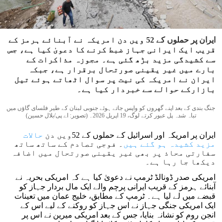
ایران پر حملوں کے 52 ویں دن امریکہ نے آبنائے ہرمز کے
قریب ایک ایرانی جہاز ضبط کرنے کا دعویٰ کیا ہے، جس
سے کشیدگی مزید بڑھ گئی ہے۔ مجوزہ مذاکرات کے
بارے میں غیر یقینی صورتحال برقرار ہے، جبکہ
ایران نے امریکہ کی نیت پر سوال اٹھاتے ہوئے تیل
بازارکے حوالے سے خبردار کیا ہے۔
جنگ بندی کے بعد اپنے گھروں کو واپس جاتے ہوئے جنوبی لبنان کے طیر فلسای گاؤں میں
تباہ شدہ پل عبور کرتے لوگ، 19 اپریل 2026۔ (تصویر: اے پی/بلال حسین)
ایران پر امریکہ اور اسرائیل کے حملوں کے 52ویں دن
حالات
مزید کشیدہ ہو گئے ہیں
۔ فوجی تصادم کے ساتھ ساتھ
سفارتی محاذ پر بھی غیر یقینی صورتحال میں اضافہ
دیکھا جا رہا ہے۔
امریکی صدر ڈونالڈ ٹرمپ نے دعویٰ کیا ہے کہ امریکی بحریہ نے
آبنائے ہرمز کے قریب ایرانی پرچم والے ایک مال بردار جہاز کو
قبضے میں لے لیا ہے۔ ٹرمپ کے مطابق، خلیج عمان میں تعینات
ایک امریکی جنگی جہاز نے اس جہاز کو روکنے کے لیے اس کے
انجن روم کو نشانہ بنایا، جس کے بعد امریکی میرین نے اس پر