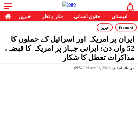
ادبستان
حقوق انسانی
فکر و نظر
خبریں
Featured
خبریں
ایران پر امریکہ اور اسرائیل کے حملوں کا
52 واں دن: ایرانی جہاز پر امریکہ کا قبضہ،
مذاکرات تعطل کا شکار
05:52 PM Apr 21, 2026 | دی وائر اسٹاف