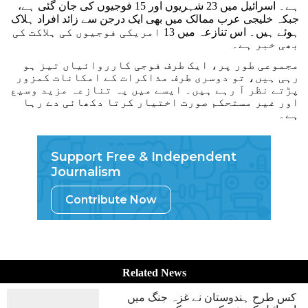
ہے۔ اسرائیل میں 23 شہریوں اور 15 فوجیوں کی جان گئی ہے،
جبکہ خلیجی عرب ممالک میں بھی ایک درجن سے زائد افراد ہلاک
ہوئے ہیں۔ اس تنازعہ میں 13 امریکی فوجیوں کی ہلاکت کی
بھی خبر ہے۔
مجموعی طور پر، ایک طرف فوجی کارروائیاں تیز ہو
رہی ہیں، تو دوسری طرف مذاکرات کے امکانات کمزور
پڑتے نظر آ رہے ہیں۔ ایسے میں یہ تنازعہ مزید وسیع
اور غیر مستحکم صورت اختیار کرتا دکھائی دے رہا
ہے۔
Support Free & Independent
Journalism
Contribute Now
Related News
کس طرح ہندوستان نے غزہ جنگ میں