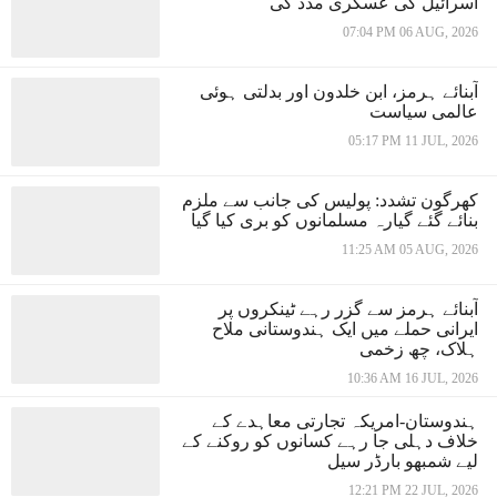
اسرائیل کی عسکری مدد کی
07:04 PM 06 AUG, 2026
آبنائے ہرمز، ابن خلدون اور بدلتی ہوئی
عالمی سیاست
05:17 PM 11 JUL, 2026
کھرگون تشدد: پولیس کی جانب سے ملزم
بنائے گئے گیارہ مسلمانوں کو بری کیا گیا
11:25 AM 05 AUG, 2026
آبنائے ہرمز سے گزر رہے ٹینکروں پر
ایرانی حملے میں ایک ہندوستانی ملاح
ہلاک، چھ زخمی
10:36 AM 16 JUL, 2026
ہندوستان-امریکہ تجارتی معاہدے کے
خلاف دہلی جا رہے کسانوں کو روکنے کے
لیے شمبھو بارڈر سیل
12:21 PM 22 JUL, 2026