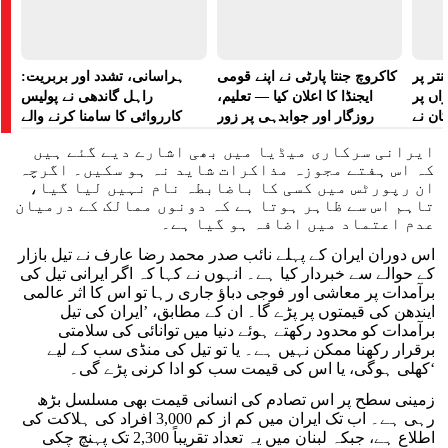
تر پر
کاکروچ جنتا پارٹی نے اپنے قومی
ہراسانی، تشدد اور بربریت:
راں پر
ایجنڈا کا اعلان کیا — تعلیم،
راہل گاندھی نے پولیس
کان نے
روزگار اور جوابدہی پر زور
کارروائی کا سامنا کرنے والے
 لگایا
مظاہرین کے لیے آواز بلند کی
ایرانی سرکاری میڈیا میں بھی اشارے دیے گئے ہیں
کہ اس ہفتے مجوزہ مذاکرات شاید نہ ہو سکیں۔ اگرچہ
ان رپورٹس میں کسی کا باضابطہ نام نہیں لیا گیا،
تاہم اس سے ظاہر ہوتا ہے کہ دونوں ممالک کے درمیان
عدم اعتماد میں اضافہ ہو گیا ہے۔
اس دوران ایران کے پہلے نائب صدر محمد رضا عارف نے تیل بازار
کے حوالے سے خبردار کیا ہے۔ انہوں نے کہا کہ اگر ایرانی تیل کی
برآمدات پر معاشی اور فوجی دباؤ جاری رہا تو اس کا اثر عالمی
ایندھن کی قیمتوں پر پڑے گا۔ ان کے مطابق، ’ایران کی تیل
برآمدات کو محدود رکھتے ہوئے دنیا میں توانائی کی سلامتی
برقرار رکھنا ممکن نہیں ہے۔ یا تو تیل کی منڈی سب کے لیے
کھلی ہوگی، یا اس کی قیمت سب کو ادا کرنی پڑے گی۔‘
زمینی سطح پر اس تصادم کی انسانی قیمت بھی مسلسل بڑھ
رہی ہے۔ اب تک ایران میں کم از کم 3,000 افراد کی ہلاکت کی
اطلاع ہے، جبکہ لبنان میں یہ تعداد تقریباً 2,300 تک پہنچ چکی