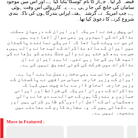
قبضہ کر لیا۔ جہاز کا نام ’ٹوسکا‘بتایا گیا ہے اور اس میں موجود
سامان کی جانچ کی جا رہی ہے۔ یہ کارروائی اس وقت ہوئی
ہے جب امریکہ نے گزشتہ ہفتے ایرانی بندرگاہوں کی ناکہ بندی
شروع کرنے کا دعویٰ کیا تھا۔
اس پیش رفت نے امریکہ اور ایران کے درمیان ممکنہ
مذاکرات کی امیدوں پر بھی سوال اٹھا دیے ہیں۔
ٹرمپ نے پہلے کہا تھا کہ امریکی نمائندے پاکستان
میں ایران کے ساتھ مذاکرات کے لیے جانے والے ہیں،
جس سے بدھ کو ختم ہونے والی جنگ بندی کو بڑھانے کی
امید ظاہر کی جا رہی تھی۔ تاہم، ایران نے ان
مذاکرات میں شرکت کی کوئی تصدیق نہیں کی ہے۔
ایران کی جانب سے بھی سخت ردعمل سامنے آیا ہے۔
ایران کے وزیر خارجہ عباس عراقچی نے پاکستان کے
وزیر خارجہ اسحاق ڈار سے بات چیت میں کہا کہ
مذاکرات کے دوران امریکہ کی شرائط اور ایرانی
جہازوں و بندرگاہوں کے حوالے سے دی جانے والی
دھمکیاں اس کے ’اصل ارادوں‘کو ظاہر کرتی ہیں اور
یہ دکھاتی ہیں کہ وہ سفارت کاری کے معاملے میں
سنجیدہ نہیں ہے۔
More in Featured :