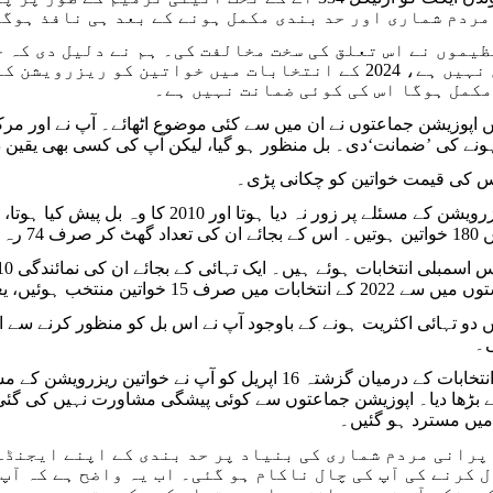
ردم شماری اور حد بندی مکمل ہونے کے بعد ہی نافذ ہوگ
یموں نے اس تعلق کی سخت مخالفت کی۔ ہم نے دلیل دی کہ 
کوئی تعلق نہیں ہے، 2024 کے انتخابات میں خواتین کو
مکمل ہوگا اس کی کوئی ضمانت نہیں ہے۔
نے کی ’ضمانت‘دی۔ بل منظور ہو گیا، لیکن آپ کی کسی بھی یقین دہ
 کی قیمت خواتین کو چکانی پڑی۔
اگر آپ نے ریزرویشن کے مسئلے پر زور نہ د
 سے بھی کم ہے۔
رف 15 خواتین منتخب ہوئیں، یعنی تقریباً 8 فیصد۔
ں دو تہائی اکثریت ہونے کے باوجود آپ نے اس بل کو منظور کرنے سے انک
ی۔
اہم ریاستی انتخابات کے درمیان گزشتہ 16 اپریل کو آپ نے
 بڑھا دیا۔ اپوزیشن جماعتوں سے کوئی پیشگی مشاورت نہیں کی گئی ا
 میں مسترد ہو گئیں۔
2011کی پرانی مردم شماری کی بنیاد پر حد بندی کے اپنے ای
 کرنے کی آپ کی چال ناکام ہو گئی۔ اب یہ واضح ہے کہ آپ