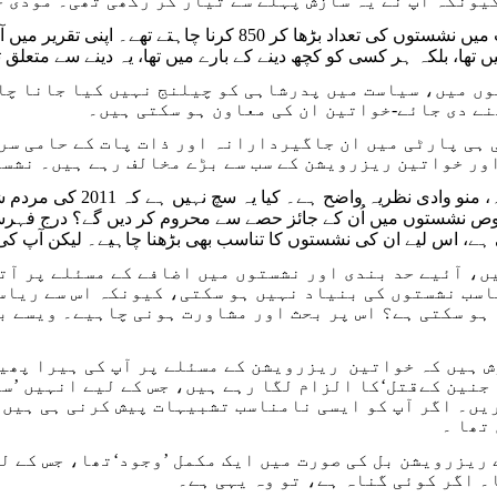
یونکہ آپ نے یہ سازش پہلے سے تیار کر رکھی تھی۔ مودی ج
آپ پارلیامنٹ میں نشستوں کی تعداد بڑھا کر 850 ک
ں میں، سیاست میں پدرشاہی کو چیلنج نہیں کیا جانا چا
ے دی جائے-خواتین ان کی معاون ہو سکتی ہیں۔
 ہی پارٹی میں ان جاگیردارانہ اور ذات پات کے حامی س
اور خواتین ریزرویشن کے سب سے بڑے مخالف رہے ہیں۔ نشس
اس کے علاوہ، منو واد
ہے، اس لیے ان کی نشستوں کا تناسب بھی بڑھنا چاہیے۔ لیکن آپ کی
ں، آئیے حد بندی اور نشستوں میں اضافے کے مسئلے پر آت
سب نشستوں کی بنیاد نہیں ہو سکتی، کیونکہ اس سے ریاست
ہو سکتی ہے؟ اس پر بحث اور مشاورت ہونی چاہیے۔ ویسے ب
 ہیں کہ خواتین ریزرویشن کے مسئلے پر آپ کی ہیرا پھیر
جنین کےقتل‘کا الزام لگا رہے ہیں، جس کے لیے انہیں ’سز
یں۔ اگر آپ کو ایسی نامناسب تشبیہات پیش کرنی ہی ہیں،
تھا ۔
2010 کے ریزرویشن بل کی صورت میں ایک مکمل ’وجود‘تھا، جس ک
۔ اگر کوئی گناہ ہے، تو وہ یہی ہے۔