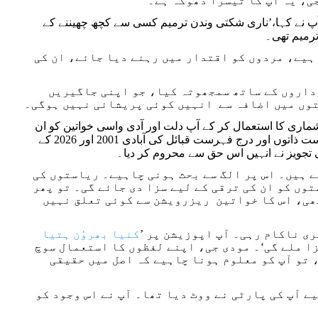
ی، یہ آپ کا تیسرا دھوکہ ہے۔
رنا چاہتے تھے۔ اپنی تقریر میں آپ نے کہا،’ناری شکتی وندن ترمیم کسی سے کچھ چھیننے کے
ہیے، مردوں کو اقتدار میں رہنے دیا جائے، ان کی
رداروں کے ساتھ سمجھوتہ کیا، جو اپنی جاگیریں
توں میں اضافہ سے انہیں کوئی پریشانی نہیں ہوگی۔
ی نظریہ واضح ہے۔ کیا یہ سچ نہیں ہے کہ 2011 کی مردم شماری کا استعمال کر کے آپ دلت اور آدی واسی خواتین کو ان
کے لیے مخصوص نشستوں میں اُن کے جائز حصے سے محروم کر دیں گے؟ درج فہرست ذاتوں اور درج فہرست قبائل کی آبادی 2001 اور 2026 کے
 تجویز نے انہیں اس حق سے محروم کر دیا۔
ے ہیں۔ اس پر الگ سے بحث ہونی چاہیے۔ ریاستوں کی
وں کو ان کی ترقی کے لیے سزا دی جائے گی۔ تو پھر
ھی، اس کا خواتین ریزرویشن سے کوئی تعلق نہیں
ی ناکام رہی۔ آپ اپوزیشن پر ’
کنیا بھروُن ہتیا
ا ملے گی‘۔ مودی جی، اپنے لفظوں کا استعمال سوچ
 تو آپ کو معلوم ہونا چاہیے کہ اصل میں حقیقی
ے لیے آپ کی پارٹی نے ووٹ دیا تھا۔ آپ نے اس وجود کو