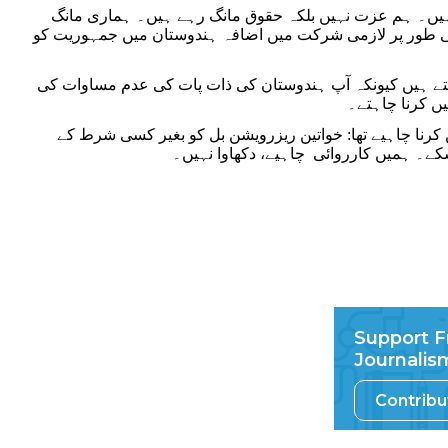
یں۔ ہم عزت نہیں بلکہ حقوق مانگ رہے ہیں۔ ہماری مانگ
ئینی طور پر لازمی شرکت میں اضافہ ہندوستان میں جمہوریت کو
ہتے ہیں کیونکہ آپ ہندوستان کی ذات پات کی عدم مساوات کی
یں کرنا چاہتے۔
 مودی جی، ہمارے لیے آنسومت بہائیے-بس وہی کیجیے جو آپ کو 2014 میں کرنا چاہیے تھا: خواتین ریزرویشن بل کو بغیر کسی شرط کے
 سکے۔ ہمیں کارروائی چاہیے، دکھاوا نہیں۔
Support F
Journalis
Contrib