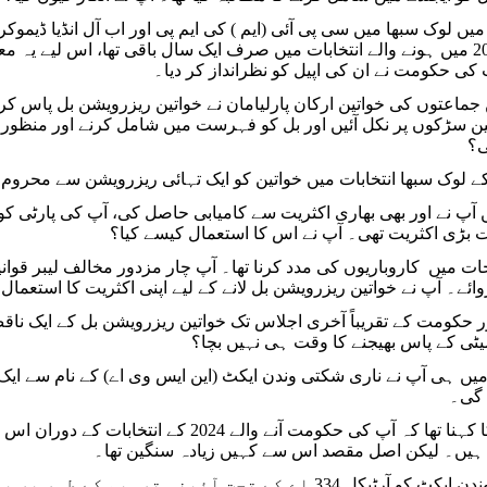
ولائی 2018 میں لوک سبھا میں سی پی آئی (ایم ) کی ایم پی اور اب آل انڈ
اٹھایا تھا۔ 2019 میں ہونے والے انتخابات میں صرف ایک سال باقی تھا، اس 
 کی حکومت نے ان کی اپیل کو نظرانداز کر دیا۔
جماعتوں کی خواتین ارکان پارلیامان نے خواتین ریزرویشن بل پاس کرنے 
ین سڑکوں پر نکل آئیں اور بل کو فہرست میں شامل کرنے اور منظور ک
ی؟
 بڑی اکثریت تھی۔ آپ نے اس کا استعمال کیسے کیا؟
ت میں کاروباریوں کی مدد کرنا تھا۔ آپ چار مزدور مخالف لیبر قوانی
ائے۔ آپ نے خواتین ریزرویشن بل لانے کے لیے اپنی اکثریت کا استعمال 
ور حکومت کے تقریباً آخری اجلاس تک خواتین ریزرویشن بل کے ایک نا
میٹی کے پاس بھیجنے کا وقت ہی نہیں بچا؟
تمبر 2023 میں ہی آپ نے ناری شکتی وندن ایکٹ (این ایس وی اے) کے نام س
 گی۔
کئی لوگوں کا کہنا تھا کہ آپ کی حکومت آنے
ہیں۔ لیکن اصل مقصد اس سے کہیں زیادہ سنگین تھا۔
ناری شکتی وندن ایکٹ کو آرٹیکل 334 اے کے تحت آئین