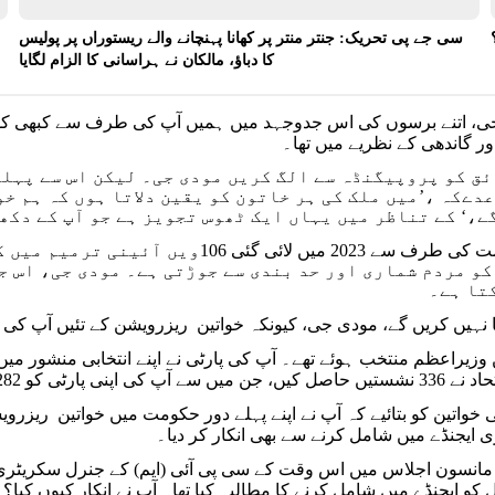
سی جے پی تحریک: جنتر منتر پر کھانا پہنچانے والے ریستوراں پر پولیس
کا دباؤ، مالکان نے ہراسانی کا الزام لگایا
ی، اتنے برسوں کی اس جدوجہد میں ہمیں آپ کی طرف سے کبھی کوئی
ور گاندھی کے نظریے میں تھا۔
ق کو پروپیگنڈہ سے الگ کریں مودی جی۔ لیکن اس سے پہلے-
عدےکہ ،’میں ملک کی ہر خاتون کو یقین دلاتا ہوں کہ ہم خ
ے،‘ کے تناظر میں یہاں ایک ٹھوس تجویز ہے جو آپ کے دکھ 
آپ کی حکومت کی طرف سے 2023 میں لائی
و مردم شماری اور حد بندی سے جوڑتی ہے۔ مودی جی، اس ج
تا ہے۔
 نہیں کریں گے، مودی جی، کیونکہ خواتین ریزرویشن کے تئیں آپ کی
20 میں وزیراعظم منتخب ہوئے تھے۔ آپ کی پارٹی نے اپنے انتخابی منشور م
2 نشستیں ملیں۔ آپ نے کون سی ’کوششیں‘کیں؟
خواتین کو بتائیے کہ آپ نے اپنے پہلے دور حکومت میں خواتین ریزرو
 ایجنڈے میں شامل کرنے سے بھی انکار کر دیا۔
2017کے مانسون اجلاس میں اس وقت کے سی پی آئی (ایم) کے جنرل سکریٹر
کو ایجنڈے میں شامل کرنے کا مطالبہ کیا تھا۔ آپ نے انکار کیوں کیا؟