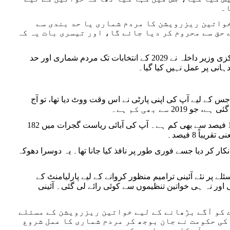
ا۔
خواتین ریزرویشن کا مردم شماری یا حد بندی سے
 ریزرویشن کے حق سے محروم کر دیا جائے گا، اور تیسری بات یہ کہ
پارلیامنٹ میں اپوزیشن جماعتوں نے ان میں سے کئی موضوع اٹھائے۔ آپ نے اور مرکزی وزیر داخلہ نے 2029 کے انتخابات تک مردم شماری اور حد
انی پر عمل نہیں کیا گیا۔
یا ہوتا اور 2010 کا وہ بل پیش کیا ہوتا، جس کے لیے آپ کی اپنی پارٹی نے اس وقت ووٹ دیا تھا، تو آج
اس دوران دس اسمبلی انتخابات ہوئے ہیں۔ ایک تہائی کے بجائے ان کی نمائندگی 10 فیصد سے بھی کم ہے۔ آپ کی آبائی ریاست گجرات میں 182
ار کر دیا جسے فوری طور پر نافذ کیا جانا تھا۔ یہ دوسرا دھوکہ
 خواتین ریزرویشن کے مسئلے پر نئے آئینی ترامیم منظور کروانے کے لیے پارلیامنٹ کے
ور نہ ہی خواتین تنظیموں سے کوئی رائے لی گئی۔ آئینی
جنڈے کو آگے بڑھانے کے لیے خواتین ریزرویشن کے مسئلے
 کی حکومت نے جان بوجھ کر مردم شماری کا عمل شروع