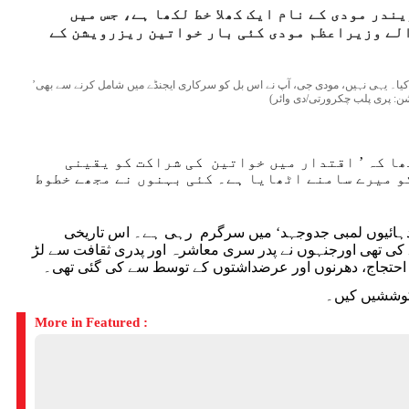
ندر مودی کے نام ایک کھلا خط لکھا ہے، جس میں
الے وزیراعظم مودی کئی بار خواتین ریزرویشن کے
’ہندوستان کی خواتین کو بتائیے کہ آپ نے اپنے پہلے دور حکومت میں خواتین ریزرویشن بل کو کیوں پاس نہیں کیا۔ یہی نہیں، مودی جی، آپ نے اس بل کو سرکاری ایجنڈے میں شامل کرنے سے بھی
شن: پری پلب چکرورتی/دی وائر)
ھا کہ ’ اقتدار میں خواتین کی شراکت کو یقینی
و میرے سامنے اٹھایا ہے۔ کئی بہنوں نے مجھے خطوط
دہائیوں لمبی جدوجہد‘ میں سرگرم رہی ہے۔ اس تاریخی
ے کی تھی اورجنہوں نے پدر سری معاشرہ اور پدری ثقافت سے لڑ
، احتجاج، دھرنوں اور عرضداشتوں کے توسط سے کی گئی تھی۔
More in Featured :