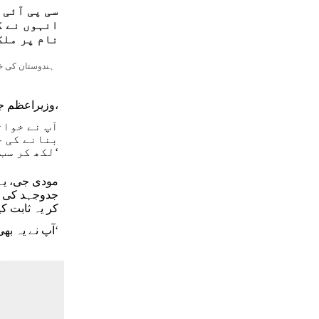
سی پی آئی 
انہوں نے ک
نام پر ملک
وزیراعظم جناب نریندر مودی جی،
آپ نے خوات
بنانے کی ج
لکھ کر سب کچھ واضح کیا ہے۔‘
مودی جی، یہ
جدوجہد کی قی
کر یہ ثابت 
آپ نے یہ بھی کہا،’میں بھی ان لوگوں میں شامل رہا ہوں جنہوں نے اس کے لیے کوششیں کیں۔‘