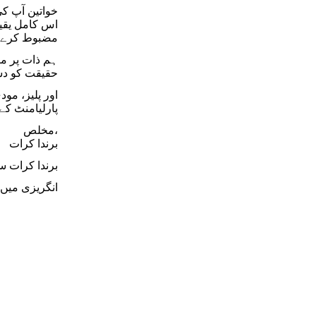
خواتین آپ ک
اس کامل یقین
مضبوط کرے 
ہم ذات پر م
حقیقت کو دست
پارلیامنٹ کے
مخلص،
برندا کرات
برندا کرات س
انگریزی میں 