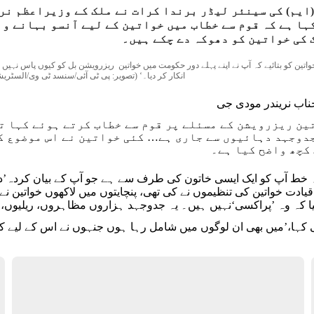
(ایم) کی سینئر لیڈر برندا کرات نے ملک کے وزیراعظم نری
ہا ہے کہ قوم سے خطاب میں خواتین کے لیے آنسو بہانے و
 کی خواتین کو دھوکہ دے چکے ہیں۔
انکار کر دیا۔‘ (تصویر: پی ٹی آئی/سنسد ٹی وی/السٹری
ین ریزرویشن کے مسئلے پر قوم سے خطاب کرتے ہوئے کہا ت
دوجہد دہائیوں سے جاری ہے… کئی خواتین نے اس موضوع ک
 خط آپ کو ایک ایسی خاتون کی طرف سے ہے جو آپ کے بیان کردہ’
ادت خواتین کی تنظیموں نے کی تھی، پنچایتوں میں لاکھوں خواتین ن
کیا کہ وہ ’پراکسی‘نہیں ہیں۔ یہ جدوجہد ہزاروں مظاہروں، ریلیوں