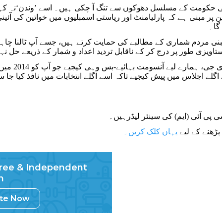
ی حکومت کے مسلسل دھوکوں سے تنگ آ چکی ہیں۔ اسے ’وندن‘نہ کہ
 پر مبنی ہے کہ پارلیامنٹ اور ریاستی اسمبلیوں میں خواتین کی آ
گا۔
بنی مردم شماری کے مطالبے کی حمایت کرتے ہیں، جسے آپ ٹالنا چا
اویزی طور پر درج کر کے ناقابل تردید اعداد و شمار کے ذریعے حل نہ
اور پلیز،
 اگلے اجلاس میں پیش کیجیے تاکہ اسے اگلے انتخابات میں نافذ کیا جا
ی پی آئی (ایم) کی سینئر لیڈرہیں۔
پڑھنے کے لیے
یہاں کلک کریں۔
ree & Independent
m
ute Now