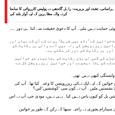
ہراسانی، تشدد اور بربریت: راہل گاندھی نے پولیس کارروائی کا سامنا
کرنے والے مظاہرین کے لیے آواز بلند کی
 حمایت نہیں ملی۔ آپ کا دعویٰ حقیقت سے اتنا ہی دور ہے
خواتین کے ’دکھ میں شریک‘ ہونے کے آپ کے بیان اور
واتین ریزرویشن کی راہ میں آنے والی ہر رکاوٹ کو
اور ہر رکاوٹ کو دور کر سکتی ہے۔
 گئی 106ویں آئینی ترمیم میں کھڑی کی گئی اس بڑی رکاوٹ کو ہٹائیے، جو خواتین
ملے کو ہٹا دیجیے، اور خواتین ریزرویشن کل سے
 وابستگی کبھی نہیں تھی۔
یں خواتین کے لیے ایک تہائی ریزرویشن کا وعدہ کیا تھا۔ آپ کی
یشن بل کو کیوں پاس نہیں کیا۔ یہی نہیں، مودی جی، آپ نے اس
ی سیتارام یچوری نے راجیہ سبھا کے رکن کے طور پر خواتین