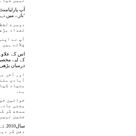
نہیں کیا ک
بارے میں نہیں تھا، بلکہ ہر کسی کو کچھ دینے کے بارے میں تھا، یہ دینے سے متعلق ترمیم تھی۔‘
دوسرے لفظو
تعداد بڑھن
آپ نے اپنی
چلاتے ہیں 
درمیان بڑھی 
اور آخر می
آبادی متنا
بنیاد کیا 
ہے۔
خواتین خوش
یعنی مادہ 
سمجھ کر کر
جنین نہیں 
سال
دفن کر دیا