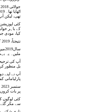
ج
تھی، لیکن آپ
کئی اپوزیشن 
کے باہر خوات
کیا، مودی ج
نتیجتاً، 2019 کے لوک سبھا انتخابات میں خواتین کو ایک تہائی ریزرویشن سے محروم کر دیا گیا۔ اس معاملے پر یہ آپ کی پہلی وعدہ خلافی تھی۔
ملیں۔ یہ بہت
آپ کی ترجیحا
بل منظور کرو
آپ نے اپنے د
پارلیامانی ک
س
پر بات کروں
سے مکر گئے 