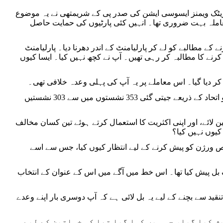
یا ڈیموکریٹک ویمنز ایسوسی ایشن کی صدر پی کے شریمتھی نے یہ موضوع
لیے یہ معاملہ بہت ضروری تھا۔ انہیں کئی پارٹیوں کی حمایت حاصل
کے مطالبے کو لے کر پارلیامنٹ کے اندر دھرنا دیا۔ پارلیامنٹ
رنے کا مطالبہ کر رہی تھیں۔ آپ نے کچھ نہیں کیا۔ ایسا کیوں
سال2019میں آپ نے اور بھی بھاری اکثریت سے کامیابی حاصل کی، آپ کی پارٹی کو اتحاد کے ذریعے جیتی گئی 353 نشستوں میں سے 303 نشستیں
ن لائے، اور اپنی اکثریت کا استعمال کرتے ہوئے تین کسان مخالف
کیوں نہیں کیا؟
قص ورژن کو پیش کرنے کے لیے انتظار کیوں کیا، جس سے اسے
ے ایک بل پیش کیا تھا۔ اس خط میں آگے میں اس کے عنوان کے انتخاب
 والے 2024 کے انتخابات کے دوران اس تنقید سے بچنے کے لیے یہ بل لائی ہے کہ آپ دوسری بار اپنے وعدے
ی ترمیم کے طور پر پیش کیا گیا، جس میں کہا گیا تھا کہ خواتین کے لیے