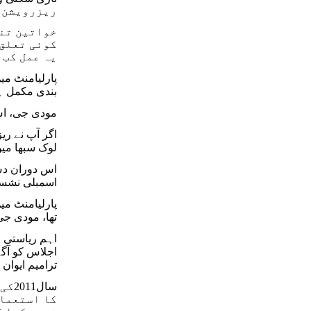
ریزرویشن م
خواتین تنظ
یہ عمل کب 
بندی مکمل ہو
مودی جی، اس
لوک سبھا میں 180 خواتین ہوتیں۔ اس کے بجائے ان کی تعداد گھٹ کر صرف 74 رہ گئی ہے، جو 2019
اسمبلی نشستوں میں سے 2022 کے انتخابات میں ص
پارلیامنٹ می
تھا، مودی ج
اجلاس کو آگے
ترامیم ایوان
سال
کا استعمال