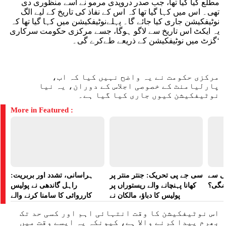
مطلع کیا گیا تھا، جب صدر دروپدی مرمو نے اسے منظوری دی
تھی۔ اس میں کہا گیا تھا کہ اس کے نفاذ کی تاریخ کے لیے الگ
نوٹیفکیشن جاری کیا جائے گا۔ پہلےنوٹیفکیشن میں کہا گیا تھا کہ
یہ ایکٹ اس تاریخ سے لاگو ہوگا، جسے مرکزی حکومت سرکاری
گزٹ میں نوٹیفکیشن کے ذریعے طےکرے گی۔‘
مرکزی حکومت نے یہ واضح نہیں کیا کہ اب،
پارلیامنٹ کے خصوصی اجلاس کے دوران، یہ نیا
نوٹیفکیشن کیوں جاری کیا گیا ہے۔
More in Featured :
لی سے
سی جے پی تحریک: جنتر منتر پر
ہراسانی، تشدد اور بربریت:
اضگی؟
کھانا پہنچانے والے ریستوراں پر
راہل گاندھی نے پولیس
پولیس کا دباؤ، مالکان نے
کارروائی کا سامنا کرنے والے
ہراسانی کا الزام لگایا
مظاہرین کے لیے آواز بلند کی
اس نوٹیفکیشن کا وقت انتہائی اہم اور کسی حد تک
بھرم پیدا کرنے والا ہے، کیونکہ یہ ایسے وقت میں