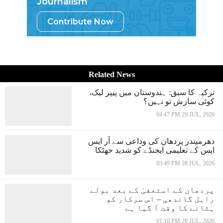
Journalism
Contribute Now
Related News
ترکیہ کا سبق: ہندوستان میں پیپر لیک،
کوئی سازش تو نہیں؟
04:47 PM 29 JUL, 2026
دھرمیندر پردھان کی وداعی سے آر ایس
ایس کے تعلیمی ایجنڈے کو شدید جھٹکا
03:49 PM 28 JUL, 2026
پردھان کے استعفیٰ کے بعد بولے
راہل گاندھی – اس سرکار کو
ہٹانے کا وقت آ گیا ہے
01:10 PM 28 JUL, 2026