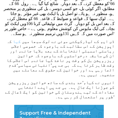
66‘کو معطل کرنے کے بعد دوبارہ شائع کیا گیا ہے۔ رول 66 کے
مطابق، اگر کوئی بل، جو کسی دوسرے بل کی منظوری پر منحصر
ہو، منظور نہ ہو پائے تو اصل بل یا ایکٹ بھی غیر مؤثر ہو جاتا
ہے۔ لوک سبھا کے قواعد و ضوابط کے قاعدہ 66 کو معطل کرنے
کے بعد اس بل کو دوبارہ گزٹ میں نوٹیفائی کرنا 106ویں ایکٹ کو
بچانے کی ایک مایوس کن کوشش معلوم ہوتی ہے – خاص طور پر
اس صورت میں کہ کہیں 131ویں ترمیم منظور نہ ہو سکے۔‘
ڈی ایم کے لیڈرکیکنی موئی نے لوک سبھا میں
کہا
کہ
اپوزیشن کے اس مطالبے کے باوجود کہ خصوصی اجلاس
ریاستی اسمبلی انتخابات کے بعد بلایا جائے، اور
ان کی سابقہ درخواستوں کے باوجود کہ خواتین
ریزرویشن بل کو وقت پر نافذ کیا جائے، اس اجلاس کا
وقت ظاہر کرتا ہے کہ بی جے پی’انتہائی سیاسی‘قدم
اٹھا رہی ہے اور خواتین کے حقوق کے معاملے میں
سنجیدہ نہیں ہے۔
انہوں نے کہا،’حد بندی کے ساتھ خواتین ریزرویشن
کو جوڑنا ایک جال ہے۔ بی جے پی اپنے انتخابی
مفادات کے لیے ہندوستان کی خواتین کو ایک ڈھال کے
طور پر استعمال کر رہی ہے۔‘
Support Free & Independent