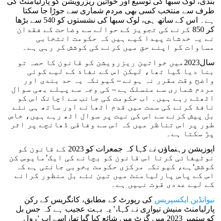
بندی، لوک سبھا کی توسیع اور خواتین ریزرویشن کو پارلیامنٹ کی
طرف سے منتخب کسی بھی مردم شماری سے جوڑا جا سکتا
ہے۔ اس کے ساتھ ہی، لوک سبھا کی نشستوں کو 540 سے بڑھا
کر 850 کرنے کی تجویز کے حوالے سے وضاحت کے فقدان
نے یہ خدشات پیدا کیے ہیں کہ حکومت انتخابی
مساوات کو اپنے حق میں کرنے کی کوشش کر رہی ہے۔
سال2023میں خواتین ریزرویشن کو قانون کا حصہ تو
بنا دیا گیا تھا، لیکن اس کے نفاذ کے لیے کوئی
واضح وقت مقرر نہ ہونے – کیونکہ یہ حد بندی اور
مردم شماری سے منسلک ہے – کی وجہ سے پہلے بھی سوال
اٹھتے رہے ہیں۔ اب حکومت کی جانب سے اچانک اس کو
نافذ کرنے کی سمت میں قدم اٹھانے اور ساتھ ہی نئے
بل پیش کرنے سے اس کی نیت پر سوال اٹھ رہے ہیں، خاص
طور پر اس تناظر میں کہ اس سے وفاقی ڈھانچے پر اثر
پڑ سکتا ہے۔
اپوزیشن رہنماؤں نے کہا کہ جمعرات کو 2023 کے قانون کو
نوٹیفائی کرنا اس قانون کو بچانے کی ایک’مایوس کن
کوشش‘ہے، کیونکہ مرکزی حکومت بخوبی جانتی ہے کہ
اس کے پاس پارلیامنٹ میں تین نئے بل منظور کرانے
کے لیے عددی قوت نہیں ہے۔
نیوانڈین ایکسپریس
کی رپورٹ کے مطابق، کانگریس کے رکن
پارلیامنٹ منیش تیواری نے کہا،’ یہ بہت عجیب ہے کہ جس بل
کو ستمبر 2023 میں گزٹ میں شائع کیا گیا تھا، اسے اب ’رول