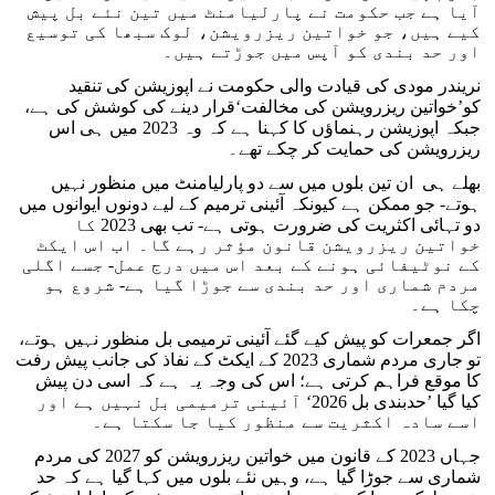
آیا ہے جب حکومت نے پارلیامنٹ میں تین نئے بل پیش
کیے ہیں، جو خواتین ریزرویشن، لوک سبھا کی توسیع
اور حد بندی کو آپس میں جوڑتے ہیں۔
نریندر مودی کی قیادت والی حکومت نے اپوزیشن کی تنقید
کو’خواتین ریزرویشن کی مخالفت‘قرار دینے کی کوشش کی ہے،
جبکہ اپوزیشن رہنماؤں کا کہنا ہے کہ وہ 2023 میں ہی اس
ریزرویشن کی حمایت کر چکے تھے۔
بھلے ہی ان تین بلوں میں سے دو پارلیامنٹ میں منظور نہیں
ہوتے- جو ممکن ہے کیونکہ آئینی ترمیم کے لیے دونوں ایوانوں میں
دو تہائی اکثریت کی ضرورت ہوتی ہے- تب بھی 2023 کا
خواتین ریزرویشن قانون مؤثر رہے گا۔ اب اس ایکٹ
کے نوٹیفائی ہونے کے بعد اس میں درج عمل- جسے اگلی
مردم شماری اور حد بندی سے جوڑا گیا ہے- شروع ہو
چکا ہے۔
اگر جمعرات کو پیش کیے گئے آئینی ترمیمی بل منظور نہیں ہوتے،
تو جاری مردم شماری 2023 کے ایکٹ کے نفاذ کی جانب پیش رفت
کا موقع فراہم کرتی ہے؛ اس کی وجہ یہ ہے کہ اسی دن پیش
کیا گیا ’حدبندی بل 2026‘ آئینی ترمیمی بل نہیں ہے اور
اسے سادہ اکثریت سے منظور کیا جا سکتا ہے۔
جہاں 2023 کے قانون میں خواتین ریزرویشن کو 2027 کی مردم
شماری سے جوڑا گیا ہے، وہیں نئے بلوں میں کہا گیا ہے کہ حد