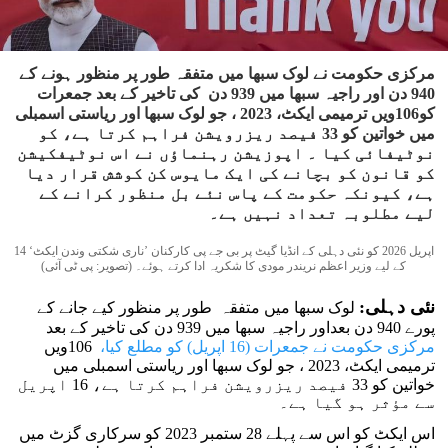
مرکزی حکومت نے لوک سبھا میں متفقہ طور پر منظور ہونے کے
940 دن اور راجیہ سبھا میں 939 دن کی تاخیر کے بعد جمعرات
کو106ویں ترمیمی ایکٹ، 2023 ، جو لوک سبھا اور ریاستی اسمبلی
میں خواتین کو 33 فیصد ریزرویشن فراہم کرتا ہے، کو
نوٹیفائی کیا ۔ اپوزیشن رہنماؤں نے اس نوٹیفکیشن
کو قانون کو بچانے کی ایک مایوس کن کوشش قرار دیا
ہے، کیونکہ حکومت کے پاس نئے بل منظور کرانے کے
لیے مطلوبہ تعداد نہیں ہے۔
14 اپریل 2026 کو نئی دہلی کے انڈیا گیٹ پر بی جے پی کارکنان ’ناری شکتی وندن ایکٹ‘
کے لیے وزیر اعظم نریندر مودی کا شکریہ ادا کرتے ہوئے۔ (تصویر: پی ٹی آئی)
نئی دہلی:
لوک سبھا میں متفقہ طور پر منظور کیے جانے کے
پورے 940 دن بعداور راجیہ سبھا میں 939 دن کی تاخیر کے بعد
مرکزی حکومت نے جمعرات (16 اپریل) کو مطلع کیا،
106ویں
ترمیمی ایکٹ، 2023 ، جو لوک سبھا اور ریاستی اسمبلی میں
خواتین کو 33 فیصد ریزرویشن فراہم کرتا ہے، 16 اپریل
سے مؤثر ہو گیا ہے۔
اس ایکٹ کو اس سے پہلے 28 ستمبر 2023 کو سرکاری گزٹ میں