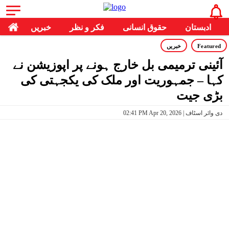
ادبستان
حقوق انسانی
فکر و نظر
خبریں
Featured
خبریں
آئینی ترمیمی بل خارج ہونے پر اپوزیشن نے
کہا – جمہوریت اور ملک کی یکجہتی کی
بڑی جیت
02:41 PM Apr 20, 2026 | دی وائر اسٹاف