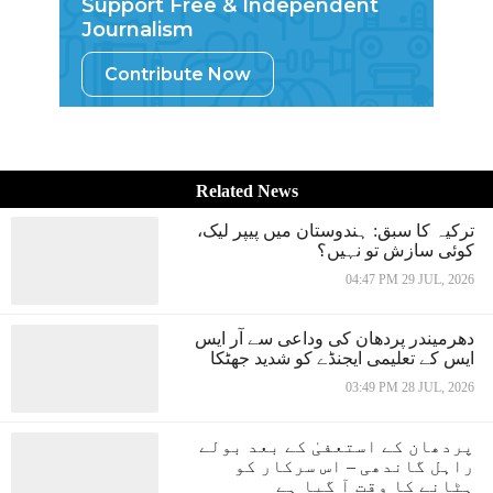
Support Free & Independent
Journalism
Contribute Now
Related News
ترکیہ کا سبق: ہندوستان میں پیپر لیک،
کوئی سازش تو نہیں؟
04:47 PM 29 JUL, 2026
دھرمیندر پردھان کی وداعی سے آر ایس
ایس کے تعلیمی ایجنڈے کو شدید جھٹکا
03:49 PM 28 JUL, 2026
پردھان کے استعفیٰ کے بعد بولے
راہل گاندھی – اس سرکار کو
ہٹانے کا وقت آ گیا ہے