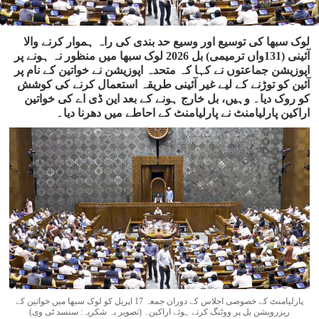
لوک سبھا کی توسیع اور وسیع حد بندی کی راہ ہموار کرنے والا
آئینی (131واں ترمیمی) بل 2026 لوک سبھا میں منظور نہ ہونے پر
اپوزیشن جماعتوں نے کہا کہ متحدہ اپوزیشن نے خواتین کے نام پر
آئین کو توڑنے کے لیے غیر آئینی طریقہ استعمال کرنے کی کوشش
کو روک دیا۔ وہیں، بل خارج ہونے کے بعد این ڈی اے کی خواتین
اراکین پارلیامنٹ نے پارلیامنٹ کے احاطے میں دھرنا دیا۔
پارلیامنٹ کے خصوصی اجلاس کے دوران جمعہ 17 اپریل کو لوک سبھا میں خواتین کے
ریزرویشن بل پر ووٹنگ کرتے ہوئے اراکین۔ (تصویر بہ شکریہ: سنسد ٹی وی)