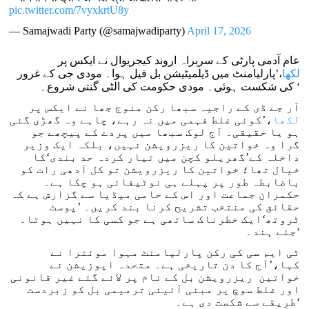
pic.twitter.com/7vyxkrtU8y
— Samajwadi Party (@samajwadiparty)
April 17, 2026
عام آدمی پارٹی کے سربراہ اروند کیجریوال نے ایکس پر
لکھا
،’پارلیامنٹ میں ڈیلمیٹیشن بل فیل ہوا۔ مودی جی کے غرور
کی شکست ہوئی۔ مودی حکومت کی الٹی گنتی شروع۔ ‘
آر جے ڈی کے راجیہ سبھا رکن منوج جھا نے ایکس پر
لکھا
،’کوئی غلط فہمی میں نہ رہے، چاہے وہ گھڑی گئی
ہو یا حقیقی۔ آج لوک سبھا میں پردے کے پیچھے جو
گرا وہ خواتین کا ریزرویشن نہیں، بلکہ ایک وزیر
داخلہ کے’گھریلو کچن میں تیار کردہ حد بندی‘کا
خیال تھا؛ خواتین کا ریزرویشن تو کل آدھی رات کو
باضابطہ طور پر پہلے ہی نوٹیفائی ہو چکا ہے۔
حکمران جماعت اور اس کے حامی میڈیا سے گزارش ہے کہ
حقائق کی منتخب تشریح کرنا بند کریں۔ ’پوسٹ
ٹروتھ‘ایک خطرناک ساتھی ہے جو کسی کا نہیں ہوتا۔
جئے ہند۔‘
ٹی ایم سی کی رکن پارلیامنٹ مہوا موئترا نے
کہا،’آج کا دن تاریخی ہے۔ متحدہ اپوزیشن نے
خواتین ریزرویشن بل کے نام پر لائے گئے غیر قانونی
اور غلط سوچ پر مبنی آئینی ترمیمی بل کو زبردست
طریقے سے شکست دی ہے۔‘