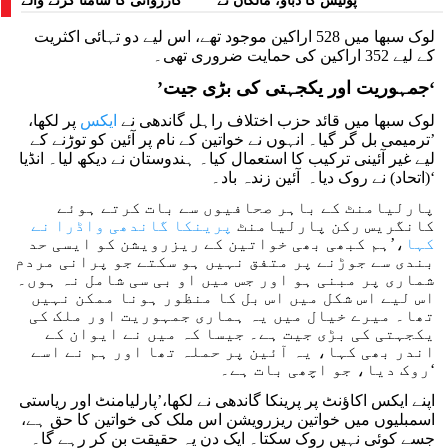
پولیس کا دباؤ، مالکان نے
کارروائی کا سامنا کرنے والے
ہراسانی کا الزام لگایا
مظاہرین کے لیے آواز بلند کی
لوک سبھا میں 528 اراکین موجود تھے، اس لیے دو تہائی اکثریت
کے لیے 352 اراکین کی حمایت ضروری تھی۔
‘
جمہوریت اور یکجہتی کی بڑی جیت
’
لوک سبھا میں قائد حزب اختلاف راہل گاندھی نے
ایکس
پر لکھا،
’ترمیمی بل گر گیا۔ انہوں نے خواتین کے نام پر آئین کو توڑنے کے
لیے غیر آئینی ترکیب کا استعمال کیا۔ ہندوستان نے دیکھ لیا۔ انڈیا
(اتحاد) نے روک دیا۔ آئین زندہ باد۔‘
پارلیامنٹ کے باہر صحافیوں سے بات کرتے ہوئے
کانگریس رکن پارلیامنٹ
پرینکا گاندھی واڈرا نے
کہا
،’ہم کبھی بھی خواتین کے ریزرویشن کو ایسی حد
بندی سے جوڑنے پر متفق نہیں ہو سکتے جو پرانی مردم
شماری پر مبنی ہو اور جس میں او بی سی شامل نہ ہوں۔
اس لیے اس شکل میں اس بل کا منظور ہونا ممکن نہیں
تھا۔ میرے خیال میں یہ ہماری جمہوریت اور ملک کی
یکجہتی کی بڑی جیت ہے۔ جیسا کہ میں نے ایوان کے
اندر بھی کہا، یہ آئین پر حملہ تھا اور ہم نے اسے
روک دیا، جو اچھی بات ہے۔‘
اپنے ایکس اکاؤنٹ پر پرینکا گاندھی نے لکھا،’پارلیامنٹ اور ریاستی
اسمبلیوں میں خواتین ریزرویشن اس ملک کی خواتین کا حق ہے،
جسے کوئی نہیں روک سکتا۔ ایک دن یہ حقیقت بن کر رہے گا۔