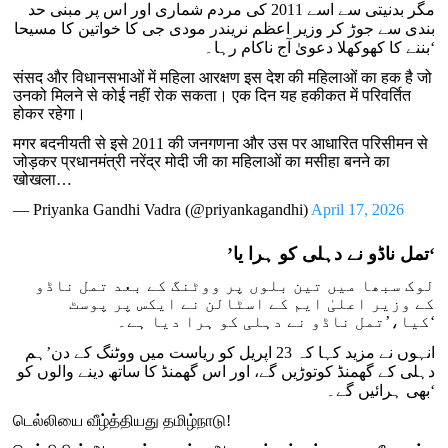
مگر بدنیتی سے اسے 2011 کی مردم شماری اور اس پر مبنی حد
بندی سے جوڑ کر وزیر اعظم نریندر مودی جی کا خواتین کا مسیحا
بننے کا کھوکھلا دعویٰ آج ناکام رہا۔‘
संसद और विधानसभाओं में महिला आरक्षण इस देश की महिलाओं का हक है जो
उनको मिलने से कोई नहीं रोक सकता। एक दिन यह हकीकत में परिवर्तित
होकर रहेगा।
मगर बदनीयती से इसे 2011 की जनगणना और उस पर आधारित परिसीमन से
जोड़कर प्रधानमंत्री नरेंद्र मोदी जी का महिलाओं का मसीहा बनने का
खोखला…
— Priyanka Gandhi Vadra (@priyankagandhi)
April 17, 2026
‘
تمل ناڈو نے دہلی کو ہرا یا
’
لوک سبھا میں تین بلوں پر ووٹنگ کے بعد تمل ناڈو
کے وزیر اعلیٰ ایم کے اسٹالن نے ایکس پر پوسٹ
کیا،’تمل ناڈو نے دہلی کو ہرا دیا ہے۔‘
انہوں نے مزید کہا کہ 23 اپریل کو ریاست میں ووٹنگ کے دن’ہم
دہلی کے گھمنڈ کوتوڑیں گے، اور اس گھمنڈ کا ساتھ دینے والوں کو
بھی ہرائیں گے۔‘
டெல்லியை வீழ்த்தியது தமிழ்நாடு!