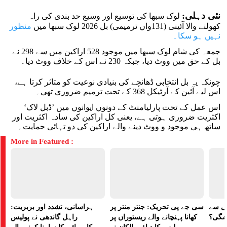
نئی دہلی:
لوک سبھا کی توسیع اور وسیع حد بندی کی راہ
کھولنے والا آئینی (131واں ترمیمی) بل 2026 لوک سبھا میں
منظور
نہیں ہو سکا۔
جمعہ کی شام لوک سبھا میں موجود 528 اراکین میں سے 298 نے
بل کے حق میں ووٹ دیا، جبکہ 230 نے اس کے خلاف ووٹ دیا۔
چونکہ یہ بل انتخابی ڈھانچے کی بنیادی نوعیت کو متاثر کرتا ہے،
اس لیے آئین کے آرٹیکل 368 کے تحت ترمیم ضروری تھی۔
اس عمل کے تحت پارلیامنٹ کے دونوں ایوانوں میں ’ڈبل لاک‘
اکثریت ضروری ہوتی ہے، یعنی کل اراکین کی سادہ اکثریت اور
ساتھ ہی موجود و ووٹ دینے والے اراکین کی دو تہائی حمایت۔
More in Featured :
لی سے
سی جے پی تحریک: جنتر منتر پر
ہراسانی، تشدد اور بربریت:
اضگی؟
کھانا پہنچانے والے ریستوراں پر
راہل گاندھی نے پولیس