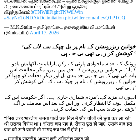
டெல்லியின் ஆணவத்தையும் – ஆணவத்துக்குத் துணை போகும்
அடிமைகளையும் ஏப்ரல் 23 அன்று ஒருசேர
வீழ்த்துவோம்!
#TNWillFightTNWillWin
#SayNoToNDA
#Delimitation
pic.twitter.com/hPevQTPTCQ
— M.K.Stalin – தமிழ்நாட்டை தலைகுனிய விடமாட்டேன்
(@mkstalin)
April 17, 2026
خواتین ریزرویشن کے نام پر بل چپکے سے لانے کی
’
‘
کوشش کر رہی تھی بی جے پی
ووٹنگ کے بعد سماجوادی پارٹی کے رکن پارلیامنٹ اکھلیش یادو نے
کہا،’ہم خواتین ریزرویشن کے حق میں ہیں، مگر مخالفت اس
بات کی تھی کہ بی جے پی حد بندی بل اور دیگر دفعات کو چھپا کر
خواتین کے ریزرویشن کے نام پر چپکے سے لانے کی کوشش کر
رہی تھی۔‘
انہوں نے مزید کہا،’مردم شماری جاری ہے۔ اگر حکومت اس کے
مکمل ہونے کا انتظار کرتی اور اس کے بعد اس معاملے پر آگے
بڑھتی تو شاید سب اس کی حمایت کرتے۔‘
“जिस तरह भारतीय जनता पार्टी उस बिल में और चीजों को छुपा कर ला रही
थी उसका विरोध था। सेंसस चल रहा है, सेंसस पूरा हो जाए, उसके बाद इस
बात को आगे बढ़ाते तो शायद सब पक्ष में होते।”
– माननीय राष्ट्रीय अध्यक्ष श्री अखिलेश यादव जी