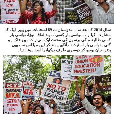
سال 2014 کے بعد سے ہندوستان نے 89 امتحانات میں پیپر لیک کا
مشاہدہ کیا ہے۔ نواسی بار کسی نے بند لفافہ توڑا، نواسی بار
کسی طالبعلم کی برسوں کی محنت ایک ہی رات میں خاک ہو
گئی۔ نواسی بار اسٹیٹ نے آنکھیں بند کر لیں – یا اس سے بھی
بدتر، جان بوجھ کر دوسری طرف دیکھا، یا اسے ہونے دیا۔