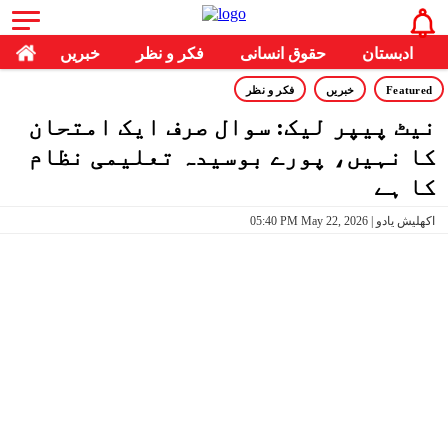
ادبستان
حقوق انسانی
فکر و نظر
خبریں
Featured
خبریں
فکر و نظر
نیٹ پیپر لیک: سوال صرف ایک امتحان
کا نہیں، پورے بوسیدہ تعلیمی نظام
کا ہے
05:40 PM May 22, 2026 | اکھلیش یادو