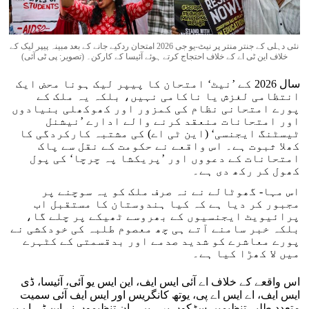
نئی دہلی کے جنتر منتر پر نیٹ-یو جی 2026 امتحان ردکیے جانے کے بعد مبینہ پیپر لیک کے
خلاف این ٹی اے کے خلاف احتجاج کرتے ہوئے آئیسا کے کارکن۔ (تصویر: پی ٹی آئی)
سال 2026 کے ’نیٹ‘ امتحان کا پیپر لیک ہونا محض ایک
انتظامی لغزش یا ناکامی نہیں، بلکہ یہ ملک کے
پورے امتحانی نظام کی کمزور اور کھوکھلی بنیادوں
اور امتحانات منعقد کرنے والے ادارے ’نیشنل
ٹیسٹنگ ایجنسی‘ (این ٹی اے) کی مشتبہ کارکردگی کا
کھلا ثبوت ہے۔ اس واقعے نے حکومت کے نقل سے پاک
امتحانات کے دعووں اور ’پریکشا پہ چرچا‘ کی پول
کھول کر رکھ دی ہے۔
اس مہا- گھوٹالے نے نہ صرف ملک کو یہ سوچنے پر
مجبور کر دیا ہے کہ کیا ہندوستان کا مستقبل اب
پرائیویٹ ایجنسیوں کے بھروسے ٹھیکے پر چلے گا،
بلکہ خبر سامنے آتے ہی چھ معصوم طلبہ کی خودکشی نے
پورے معاشرے کو شدید صدمے اور بدقسمتی کے کٹہرے
میں لا کھڑا کیا ہے۔
اس واقعے کے خلاف اے آئی ایس ایف، این ایس یو آئی، آئیسا، ڈی
ایس ایف، اے ایس اے پی، یوتھ کانگریس اور ایس ایف آئی سمیت
متعدد طلبہ تنظیمیں سڑکوں پر ہیں۔ ان تنظیموں نے این ٹی اے پر