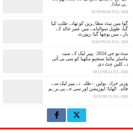
ہی تبادلہ
05:59 PM 06 AUG, 2026
گوا میں نیٹ مظاہرین کو تھانے طلب کیا
گیا، طویل سوالنامے میں عمر خالد کے
بارے میں پوچھا گیا: رپورٹ
03:04 PM 03 AUG, 2026
نیٹ-یو جی 2024: پیپر لیک کے مبینہ
ماسٹر مائنڈ سنجیو مکھیا کو سی بی آئی
نے کلین چٹ دی
04:12 PM 24 JUL, 2026
وزیر خزانہ بولیں – طلبہ نے پیپر لیک سے
فائدہ اٹھایا؛ اپوزیشن اور سی جے پی برہم
05:20 PM 25 JUL, 2026