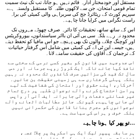
مستقل اور خودمختار ادارہ قائم نہیں ہو جاتا، تب تک نیٹ سمیت
تمام قومی امتحان، جن سے لاکھوں طلبہ کا مستقبل وابستہ ہے،
سپریم کورٹ کے ریٹائرڈ جج کی سربراہی والی کمیٹی کی براہ
راست نگرانی میں کرایا جانا چاہیے۔
اس کے ساتھ ساتھ، تحقیقات کا دائرہ صرف چھوٹے مہروں تک
محدود نہ رہے بلکہ سی بی آئی ان بااثر سیاستدانوں، بیوروکریٹس
اور کوچنگ چلانے والوں تک بھی پہنچے جو اس مافیا کو تحفظ دیتے
ہیں، جیسے این ٹی اے کی کمیٹی میں شامل اس گرفتار حیاتیات
کے ترجمان کے آقاؤں کی حقیقت سامنے لانا۔
اس جدوجہد میں قانون کو بغیر کسی نرمی کے سختی سے
نافذ کیا جائے تاکہ ایک کروڑ روپے جرمانہ اور دس
سال تک قید کی سزائیں صرف کاغذوں تک محدود نہ رہیں
بلکہ پہلی گرفتاری سے ہی زمینی حقیقت بن جائیں۔
آخرکار، اپنے حقوق اور امتحان کی شفافیت کے لیے
پرامن احتجاج کرنے والے نوجوان طلبہ پر درج تمام
غیر ضمانتی دفعات والی جابرانہ ایف آئی آر واپس
لی جانی چاہیے، کیونکہ جائز مطالبات اٹھانے والے
نوجوانوں کو مجرم بنانا قانون کی حکمرانی نہیں
بلکہ خوف و ہراس کی سیاست ہے۔
…
تو پھر کیا ہونا چاہیے
ہر سابقہ پیپر لیک ایک ہی اسکرپٹ پر چلا: غصہ،
احتجاج، چھوٹی مچھلیوں کی گرفتاریاں، سپریم