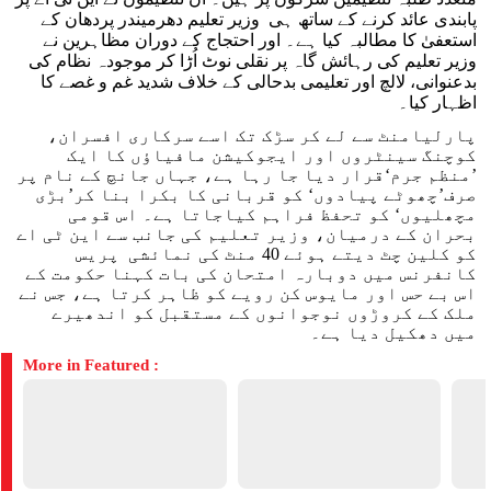
پابندی عائد کرنے کے ساتھ ہی وزیر تعلیم دھرمیندر پردھان کے
استعفیٰ کا مطالبہ کیا ہے۔ اور احتجاج کے دوران مظاہرین نے
وزیر تعلیم کی رہائش گاہ پر نقلی نوٹ اُڑا کر موجودہ نظام کی
بدعنوانی، لالچ اور تعلیمی بدحالی کے خلاف شدید غم و غصے کا
اظہار کیا۔
پارلیامنٹ سے لے کر سڑک تک اسے سرکاری افسران،
کوچنگ سینٹروں اور ایجوکیشن مافیاؤں کا ایک
’منظم جرم‘قرار دیا جا رہا ہے، جہاں جانچ کے نام پر
صرف’چھوٹے پیادوں‘ کو قربانی کا بکرا بنا کر’بڑی
مچھلیوں‘ کو تحفظ فراہم کیاجاتا ہے۔ اس قومی
بحران کے درمیان، وزیر تعلیم کی جانب سے این ٹی اے
کو کلین چٹ دیتے ہوئے 40 منٹ کی نمائشی پریس
کانفرنس میں دوبارہ امتحان کی بات کہنا حکومت کے
اس بے حس اور مایوس کن رویے کو ظاہر کرتا ہے، جس نے
ملک کے کروڑوں نوجوانوں کے مستقبل کو اندھیرے
میں دھکیل دیا ہے۔
More in Featured :