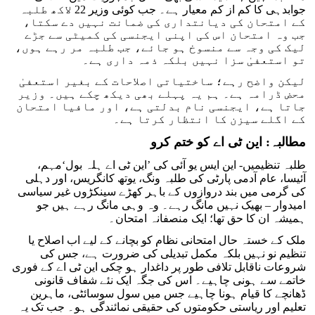
جوابدہی کا کم از کم معیار ہے۔ جب کوئی وزیر 22 لاکھ طلبہ
کے امتحان کی دیانتداری کی ضمانت نہیں دے سکتا،
جب وہ امتحان اس کی اپنی ایجنسی کی کمیٹی سے جڑے
لیک کی وجہ سے منسوخ ہو جائے، جب طلبہ مر رہے ہوں،
تو استعفیٰ سزا نہیں بلکہ ذمہ داری ہے۔
لیکن واضح رہے؛ ساختیاتی اصلاحات کے بغیر استعفیٰ
محض ڈرامہ ہے۔ ہم یہ پہلے بھی دیکھ چکے ہیں۔ وزیر
جاتا ہے، ایجنسی نام بدلتی ہے، اور مافیا امتحان
کے اگلے سیزن کا انتظار کرتا ہے۔
مطالبہ: این ٹی اے کو ختم کرو
طلبہ تنظیمیں- این ایس یو آئی کی ’این ٹی اے ہلہ بول‘مہم،
آئیسا، عام آدمی پارٹی کی طلبہ ونگ، یوتھ کانگریس، اور دہلی
کی گرمی میں بند دروازوں کے باہر کھڑے سینکڑوں غیر سیاسی
امیدوار – بھیک نہیں مانگ رہے۔ وہ وہی مانگ رہے ہیں جو
ہمیشہ ان کا حق تھا؛ ایک منصفانہ امتحان۔
ملک کے خستہ حال امتحانی نظام کو بچانے کے لیے اب اصلاح یا
تنظیم نو نہیں بلکہ مکمل تبدیلی کی ضرورت ہے، جس کی
شروعات ناقابل تلافی طور پر داغدار ہو چکی این ٹی اے کے فوری
خاتمے سے ہونی چاہیے۔ اس کی جگہ ایک نئے شفاف قانونی
ڈھانچے کا قیام ہونا چاہیے جس میں سول سوسائٹی، ماہرین
تعلیم اور ریاستی حکومتوں کی حقیقی نمائندگی ہو۔ جب تک یہ