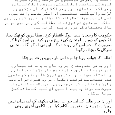
کورٹ کی سماعت، ایک کمیٹی رپورٹ، ایک لالی پاپ،
پھر اگلا امتحان، اور پھر اگلا لیک۔ آج سڑکوں پر
لڑنے والی طلبہ تنظیمیں اس اسکرپٹ سے واقف ہیں۔
اسی لیے وہ صرف تحقیقات کا مطالبہ نہیں کر رہی ہیں
بلکہ اس مشین کو توڑنے کا مطالبہ کر رہی ہیں جو ہر
سال تحقیقات کی ضرورت پیدا کرتی ہے۔
حکومت کا رجحان یہی ہوگا -انتظار کرنا، مظاہرین کو تھکا دینا،
21 جون کو دوبارہ امتحان کی تاریخ مقرر کرنا اور امید کرنا کہ
ضرورت کا احساس کم ہو جائے گا۔ این ٹی اے کو اگلے انتخابی
سرکل تک بچائے رکھنا۔
طلبہ کا جواب ہونا چاہیے: اس بار نہیں، بہت ہو چکا!
اور باقی ہندوستان- ہر وہ ماں باپ جس نے بیماری
اور غربت کے باوجود اپنے بچے کو پڑھتے دیکھا، ہر
وہ استاد جس نے اپنے ذہین ترین طالبعلم کو منسوخ
شدہ نتیجے سے ٹوٹتے دیکھا، ہر وہ شہری جو اب بھی
یقین رکھتا ہے کہ اس جمہوریہ میں قسمت کا فیصلہ
میرٹ سے ہونا چاہیے- انہیں ان طلبہ کے ساتھ کھڑا
ہونا ہوگا۔
اور ان چار طلبہ کے لیے جو اب انصاف دیکھنے کے لیے یہاں نہیں
ہیں؛ ہندوستان نے تمہیں ناکام کیا۔ یہ ناکامی آخری ہونی
چاہیے۔