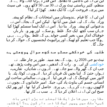
این ٹی اے کی ناکامی کا ڈھانچہ اس قدر دہرایا جانے والا ہے کہ
منظم، کثیر ریاستی نیٹ ورک نے 30 سے 50 لاکھ روپے فی سیٹ
میں پرچے فروخت کرنے کا ایک دھندہ کھڑا کر لیا؟
این ٹی اے کا قیام ہندوستان میں امتحانات کے نظام کو پیشہ
ورانہ بنانے کے لیے عمل میں آیا تھا۔ لیکن اس کے بجائے اس نے
بدعنوانی کو پیشہ ورانہ بنا دیا۔ اس نے ایک ایسا سسٹم کھڑا کیا
جہاں سب کچھ ایک جگہ غلط ہو سکے، اور پھر وہ بار بار،
خوفناک انداز میں، بغیر کسی جوابدہی کے غلط ہوتا رہے۔ یہی
ہوگا جب تعلیم کو ٹھیکے اور پرائیویٹ ایجنسیوں کے حوالے کر دیا
جائے گا۔
طلبہ کی خودکشی سسٹم سے کچھ سوال پوچھتی ہے
نیٹ-یو جی 2026 رد ہونے کے بعد مبینہ طور پر چار طلبہ نے
خودکشی
کر لی۔ وہ رات کے اندھیرے میں اس وقت پڑھتے تھے
جب ان کے گھر والے سو جاتے تھے۔ انہوں نے شادیاں، تقاریب،
تہوار، حتیٰ کہ اپنا بچپن تک قربان کر دیا۔ انہوں نے کوٹا، پٹنہ یا
لاتور میں کوچنگ کے لیے قرض لیا۔ انہوں نے سالماتی ساخت اور
انسانی جسم کی بناوٹ یاد کی، جبکہ امیر خاندانوں کے بچوں نے
لاکھوں روپے دے کر پہلے ہی پرچہ حاصل کر لیا تھا۔ اور پھر ایک
صبح این ٹی اے نے اعلان کر دیا کہ یہ سب بے کار تھا۔
مظاہرہ میں شامل ایک طالبعلم نے بڑی اچھی بات
کہی-’ملک میں پیپر لیک کا ذمہ دار کون ہے؟ آج طلبہ