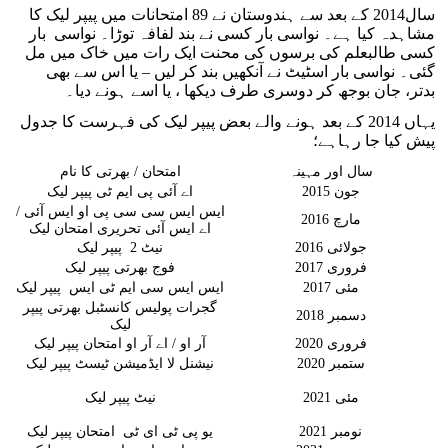
سال2014 کے بعد سے ہندوستان نے 89 امتحانات میں پیپر لیک کا
مشاہدہ کیا ہے۔ نواسی بار کسی نے بند لفافہ توڑا۔ نواسی بار
کسی طالبعلم کی برسوں کی محنت ایک رات میں خاک میں مل
گئی۔ نواسی بار اسٹیٹ نے آنکھیں بند کر لیں – یا اس سے بھی
بدتر، جان بوجھ کر دوسری طرف دیکھا ، یا اسے ہونے دیا۔
یہاں 2014 کے بعد ہونے والے بعض پیپر لیک کی فہرست کا جدول
پیش کیا جا رہاہے؛
سال اور مہینہ
امتحان / بھرتی کا نام
جون 2015
اے آئی پی ایم ٹی پیپر لیک
ایس ایس سی سی پی او ایس آئی /
مارچ 2016
اے ایس آئی تحریری امتحان لیک
جولائی 2016
نیٹ 2 پیپر لیک
فروری 2017
فوج بھرتی پیپر لیک
مئی 2017
ایس ایس سی ایم ٹی ایس پیپر لیک
گجرات پولیس کانسٹبل بھرتی پیپر
دسمبر 2018
لیک
فروری 2020
آر او / اے آر او امتحان پیپر لیک
ستمبر 2020
نیشنل لا ایڈمیشن ٹیسٹ پیپر لیک
مئی 2021
نیٹ پیپر لیک
نومبر 2021
یو پی ٹی ای ٹی امتحان پیپر لیک