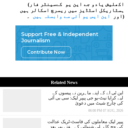
(اکھلیش یادو جے این یو کےسینٹر فار
ہسٹاریکل اسٹڈیز میں ریسرچ اسکالر ہیں
۔)
اور
این ایس یو آئی سے وابستہ ہیں
Support Free & Independent
Journalism
Contribute Now
Related News
این ٹی اے کے اپنے ماہرین نے پیسوں کے
لیے کرایا نیٹ-یو جی پیپر لیک: سی بی آئی
کی چارج شیٹ میں دعویٰ
06:00 PM 07 AUG, 2026
پیپر لیک معاملوں کی فاسٹ-ٹریک عدالت
کی جج کا پہلی شنوائی کے ہفتے بھر بعد