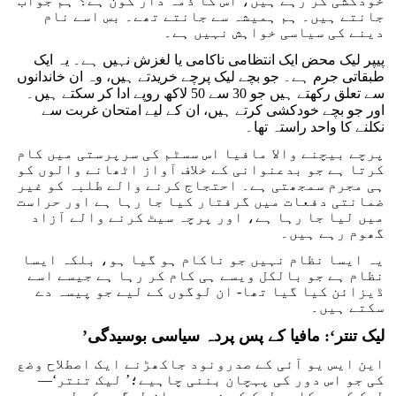
خودکشی کر رہے ہیں، اس کا ذمہ دار کون ہے؟‘ہم جواب
جانتے ہیں۔ ہم ہمیشہ سے جانتے تھے۔ بس اسے نام
دینے کی سیاسی خواہش نہیں ہے۔
پیپر لیک محض ایک انتظامی ناکامی یا لغزش نہیں ہے۔ یہ ایک
طبقاتی جرم ہے۔ جو بچے لیک پرچے خریدتے ہیں، وہ ان خاندانوں
سے تعلق رکھتے ہیں جو 30 سے 50 لاکھ روپے ادا کر سکتے ہیں۔
اور جو بچے خودکشی کرتے ہیں، ان کے لیے امتحان غربت سے
نکلنے کا واحد راستہ تھا۔
پرچے بیچنے والا مافیا اس سسٹم کی سرپرستی میں کام
کرتا ہے جو بدعنوانی کے خلاف آواز اٹھانے والوں کو
ہی مجرم سمجھتی ہے۔ احتجاج کرنے والے طلبہ کو غیر
ضمانتی دفعات میں گرفتار کیا جا رہا ہے اور حراست
میں لیا جا رہا ہے، اور پرچہ سیٹ کرنے والے آزاد
گھوم رہے ہیں۔
یہ ایسا نظام نہیں جو ناکام ہو گیا ہو، بلکہ ایسا
نظام ہے جو بالکل ویسے ہی کام کر رہا ہے جیسے اسے
ڈیزائن کیا گیا تھا- ان لوگوں کے لیے جو پیسہ دے
سکتے ہیں۔
لیک تنتر‘: مافیا کے پس پردہ سیاسی بوسیدگی
’
این ایس یو آئی کے صدرونود جاکھڑنے ایک اصطلاح وضع
کی جو اس دور کی پہچان بننی چاہیے؛’ لیک تنتر‘—
لیک کی سرکار، لیک کے ذریعے، ان لوگوں کے لیے جو