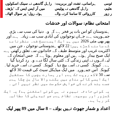
ے قومی
ہراسانی، تشدد اور بربریت:
راہل گاندھی نے سینک اسکولوں
تعلیم،
راہل گاندھی نے پولیس
میں آر ایس ایس کے ’بڑھتے
ر زور
کارروائی کا سامنا کرنے والے
ہوئے رول‘ پر سوال اٹھائے
مظاہرین کے لیے آواز بلند کی
امتحانی نظام: سوالات اور خدشات
ہندوستان کو اس بات پر فخر ہے کہ وہ دنیا کی سب سے بڑی
جمہوریت ہے، جہاں نوجوانوں کی آبادی سب سے زیادہ ہے، اور
پھر بھی مئی 2026 میں ہم ایک ایسےمسخ شدہ منظرنامے
کے سامنے کھڑے ہیں: 22 لاکھ ہندوستانی نوجوان ، جن میں
اکثریت غریب اور متوسط طبقے کے خاندانوں سے تعلق رکھتی ہے،
ایک صبح بیدار ہوتے ہیں اور معلوم ہوتا ہے کہ جس امتحان کے
لیے انہوں نے اپنی زندگی کے کئی سال لگا دیے، وہ رد کردیا گیا
ہے۔ کیونکہ کسی نے اسے بیچ دیا۔ کیونکہ کسی نے اسے خرید لیا۔
کیونکہ اس جمہوریہ میں ایک میڈیکل سیٹ کی قیمت 30 لاکھ
سے 50 لاکھ روپے تک ہے، اور ہمارے بچوں کا مستقبل
ایک ایسی کالی منڈی میں بکنے والا مال بن چکا ہے،
جسے بند کرنے کی خواہش حکومت میں نظر نہیں آتی ۔
یہ کوئی حادثہ نہیں، نہ ہی کوئی استثنیٰ ہے؛ یہ ایک
کمزور اور بوسیدہ نظام ہے، جو تبدیلی کا مطالبہ
کر رہا ہے۔
اعداد و شمار جھوٹ نہیں بولتے – 8 سال میں 89 پیپر لیک