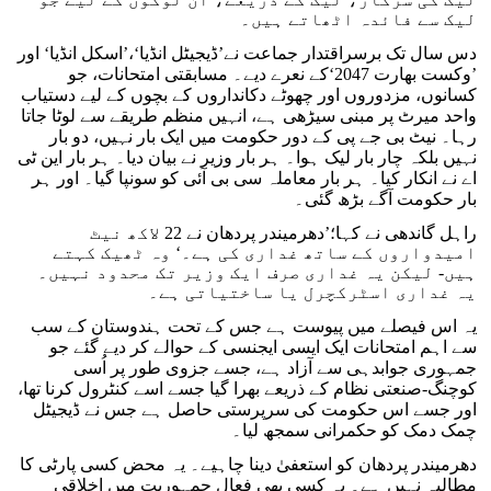
لیک سے فائدہ اٹھاتے ہیں۔
دس سال تک برسراقتدار جماعت نے’ڈیجیٹل انڈیا‘،’اسکل انڈیا‘ اور
’وکست بھارت 2047‘کے نعرے دیے۔ مسابقتی امتحانات، جو
کسانوں، مزدوروں اور چھوٹے دکانداروں کے بچوں کے لیے دستیاب
واحد میرٹ پر مبنی سیڑھی ہے، انہیں منظم طریقے سے لوٹا جاتا
رہا۔ نیٹ بی جے پی کے دور حکومت میں ایک بار نہیں، دو بار
نہیں بلکہ چار بار لیک ہوا۔ ہر بار وزیر نے بیان دیا۔ ہر بار این ٹی
اے نے انکار کیا۔ ہر بار معاملہ سی بی آئی کو سونپا گیا۔ اور ہر
بار حکومت آگے بڑھ گئی۔
راہل گاندھی نے کہا؛’دھرمیندر پردھان نے 22 لاکھ نیٹ
امیدواروں کے ساتھ غداری کی ہے۔‘ وہ ٹھیک کہتے
ہیں- لیکن یہ غداری صرف ایک وزیر تک محدود نہیں۔
یہ غداری اسٹرکچرل یا ساختیاتی ہے۔
یہ اس فیصلے میں پیوست ہے جس کے تحت ہندوستان کے سب
سے اہم امتحانات ایک ایسی ایجنسی کے حوالے کر دیے گئے جو
جمہوری جوابدہی سے آزاد ہے، جسے جزوی طور پر اُسی
کوچنگ-صنعتی نظام کے ذریعے بھرا گیا جسے اسے کنٹرول کرنا تھا،
اور جسے اس حکومت کی سرپرستی حاصل ہے جس نے ڈیجیٹل
چمک دمک کو حکمرانی سمجھ لیا۔
دھرمیندر پردھان کو استعفیٰ دینا چاہیے۔ یہ محض کسی پارٹی کا
مطالبہ نہیں ہے۔ یہ کسی بھی فعال جمہوریت میں اخلاقی