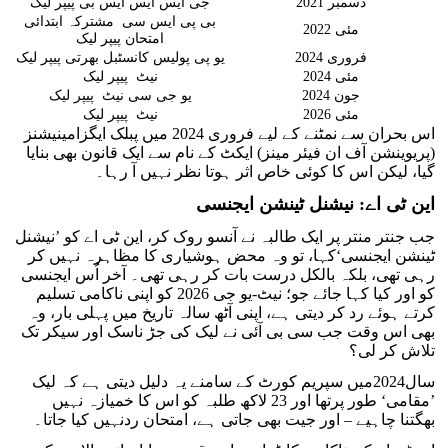
دسمبر 2021
جی ایس ایس ایس بی پیپر لیک
بی پی ایس سی مشترکہ ابتدائی
مئی 2022
امتحان پیپر لیک
فروری 2024
یو پی پولیس کانسٹبل بھرتی پیپر لیک
مئی 2024
نیٹ پیپر لیک
جون 2024
یو جی سی نیٹ پیپر لیک
مئی 2026
نیٹ پیپر لیک
اس بحران سے نمٹنے کے لیے فروری 2024 میں پبلک ایگزامینیشنز
(پریوینشن آف ان فیئر مینز) ایکٹ کے نام سے ایک قانون بھی بنایا
گیا، لیکن اس کا کوئی خاص اثر ہوتا نظر نہیں آ رہا۔
این ٹی اے: نیشنل ٹینشن ایجنسی
جب جنتر منتر پر ایک طالبہ نے آنسو روک کر، این ٹی اے کو ’نیشنل
ٹینشن ایجنسی‘کہا، تو وہ محض ہوشیاری کا مظاہرہ نہیں کر
رہی تھی، بلکہ بالکل درست بات کر رہی تھی۔ آخر اُس ایجنسی
کو اور کیا کہا جائے جو؛ نیٹ-یو جی 2026 کو اپنی ناکامی تسلیم
کرتے ہوئے رد کر دیتی ہے، اپنی آٹھ سالہ تاریخ میں پہلی بار، وہ
بھی اس وقت جب سی بی آئی نے لیک کی جڑ ناسک اور سیکر تک
تلاش کر لی؟
سال2024میں سپریم کورٹ کے سامنے یہ دلیل دیتی ہے کہ لیک
’مقامی‘ طور پرتھا اور 23 لاکھ طلبہ کو اس کا خمیازہ نہیں
بھگتنا چاہیے – اور جیت بھی جاتی ہے، امتحان ردنہیں کیا جاتا۔