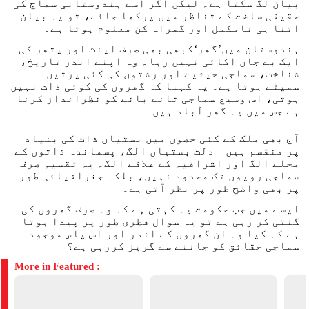
بیان لگ سکتا ہے۔ لیکن اگر اسے ہندوستانی سماج کی
حقیقی ساخت کے تناظر میں پرکھا جائے، تو یہ بیان
اتنا ہی نامکمل اور گمراہ کن معلوم ہوتا ہے۔
ہندوستان میں’گھر‘کبھی بھی صرف اینٹ اور پتھر کی
ایک بے جان اکائی نہیں رہا۔ وہ اپنے اندر تاریخ،
شناخت، سماجی حیثیت اور رشتوں کی کئی پرتیں
سمیٹے ہوتا ہے۔ یہ کہنا کہ گھروں کی کوئی ذات نہیں
ہوتی، اس وسیع سماجی تانے بانے کو نظرانداز کرنا
ہے جس میں یہ گھر آباد ہیں۔
آج بھی ملک کے کئی حصوں میں بستیاں ذات کی بنیاد
پر منقسم ہیں – دلت بستیاں الگ، پسماندہ ذاتوں کے
محلے الگ اور اشرافیہ کے علاقے الگ۔ یہ تقسیم صرف
سماجی رویوں تک محدود نہیں، بلکہ جغرافیائی طور
پر بھی واضح طور پر نظر آتی ہے۔
ایسے میں جب حکومت یہ کہتی ہے کہ وہ صرف گھروں کی
گنتی کر رہی ہے تو یہ سوال فطری طور پر پیدا ہوتا
ہے کہ کیا وہ ان گھروں کے اندر اور آس پاس موجود
سماجی حقائق کو جاننے سے گریز کررہی ہے؟
More in Featured :