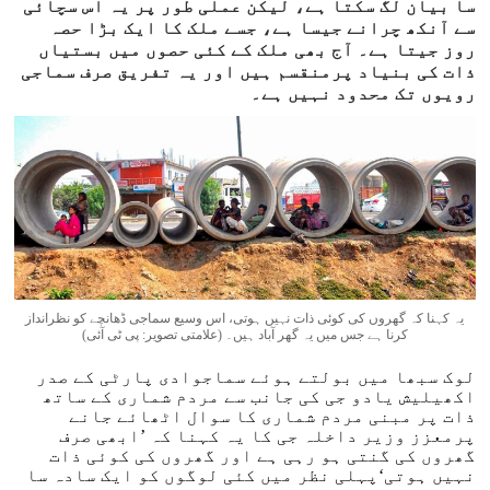
سا بیان لگ سکتا ہے، لیکن عملی طور پر یہ اس سچائی
سے آنکھ چرانے جیسا ہے، جسے ملک کا ایک بڑا حصہ
روز جیتا ہے۔ آج بھی ملک کے کئی حصوں میں بستیاں
ذات کی بنیاد پرمنقسم ہیں اور یہ تفریق صرف سماجی
رویوں تک محدود نہیں ہے۔
یہ کہنا کہ گھروں کی کوئی ذات نہیں ہوتی، اس وسیع سماجی ڈھانچے کو نظرانداز
کرنا ہے جس میں یہ گھر آباد ہیں۔ (علامتی تصویر: پی ٹی آئی)
لوک سبھا میں بولتے ہوئے سماجوادی پارٹی کے صدر
اکھیلیش یادو جی کی جانب سے مردم شماری کے ساتھ
ذات پر مبنی مردم شماری کا سوال اٹھائے جانے
پرمعزز وزیر داخلہ جی کا یہ کہنا کہ ’ابھی صرف
گھروں کی گنتی ہو رہی ہے اور گھروں کی کوئی ذات
نہیں ہوتی‘پہلی نظر میں کئی لوگوں کو ایک سادہ سا