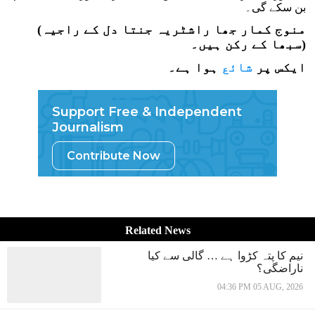
بن سکے گی۔
(منوج کمار جھا
راشٹریہ جنتا دل کے راجیہ
)
سبھا کے رکن ہیں۔
ایکس پر
شائع
ہوا ہے۔
Support Free & Independent
Journalism
Contribute Now
Related News
نیم کا پتہ کڑوا ہے … گالی سے کیا
ناراضگی؟
04:36 PM 05 AUG, 2026