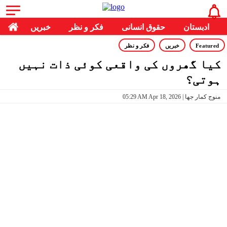
ادبستان
حقوق انسانی
فکر و نظر
خبریں
Featured
خبریں
فکر و نظر
کیا گھروں کی واقعی کوئی ذات نہیں
ہوتی؟
05:29 AM Apr 18, 2026 | منوج کمار جھا