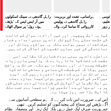
ے قومی
ہراسانی، تشدد اور بربریت:
راہل گاندھی نے سینک اسکولوں
تعلیم،
راہل گاندھی نے پولیس
میں آر ایس ایس کے ’بڑھتے
ر زور
کارروائی کا سامنا کرنے والے
ہوئے رول‘ پر سوال اٹھائے
مظاہرین کے لیے آواز بلند کی
کیا یہ ایک پیچیدہ اور غیر آرام دہ سوال کو ٹالنے
کی حکمت عملی ہے؟ کیونکہ ذات پر مبنی اعداد و شمار
صرف تعداد نہیں ہوتے، بلکہ وہ مواقع، وسائل اور
نمائندگی کی غیر مساوی تقسیم کو اجاگر کرتے ہیں۔
دراصل، ذات پر مبنی مردم شماری کا مطالبہ اسی
مقصد کے تحت کیا جاتا رہا ہے کہ پالیسی سازی زیادہ
حقیقت پسندانہ اور منصفانہ ہو سکے۔ جب تک یہ واضح
نہیں ہوگا کہ کس طبقے کی سماجی و معاشی حالت کیا
ہے، تب تک برابری کے دعوے ادھورے رہیں گے۔ ایسے
میں’گھر کی کوئی ذات نہیں ہوتی‘جیسا بیان، بھلے
ہی ایک نظریاتی آئیڈیل کی طرح سنائی دے، عملی طور
پر وہ اس سچائی سے آنکھیں چرانے جیسا ہے، جسے ملک
کا ایک بڑا حصہ روز جیتا ہے۔
اس لیے، ضرورت اس بات کی ہے کہ ہم سطحی آسانیوں سے
آگے بڑھیں اور سماج کی پیچیدگیوں کو تسلیم کریں۔ تبھی
جمہوریت صرف ایک عمل نہیں بلکہ ایک زندہ اور منصفانہ نظام