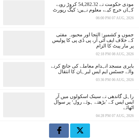
مودی حکومت نے 54,282.32 کروڑ روپے
کہاں خرچ کیے، معلوم نہیں: کیگ رپورٹ
06:00 PM 07 AUG, 2026
جموں و کشمیر: التجا اور محبوبہ مفتی
کے خلاف ایف آئی آر، پی ڈی پی کا پولیس
پر مار پیٹ کا الزام
02:18 PM 08 AUG, 2026
بابری مسجد انہدام معاملے کی جانچ کرنے
والے جسٹس ایم ایس لبرہان کا انتقال
03:36 PM 06 AUG, 2026
راہل گاندھی نے سینک اسکولوں میں آر
ایس ایس کے ’بڑھتے ہوئے رول‘ پر سوال
اٹھائے
04:28 PM 07 AUG, 2026