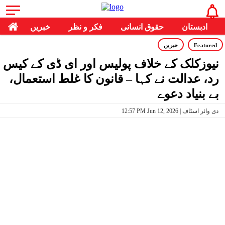
ادبستان
حقوق انسانی
فکر و نظر
خبریں
Featured
خبریں
نیوزکلک کے خلاف پولیس اور ای ڈی کے کیس
رد، عدالت نے کہا – قانون کا غلط استعمال،
بے بنیاد دعوے
12:57 PM Jun 12, 2026 | دی وائر اسٹاف