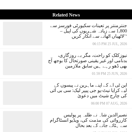
Related News
جنترمنتر پر تعینات سکیورٹی فورسز سے
1,800 سے زیادہ شہریوں کی اپیل –
’لاٹھیاں اٹھانے سے انکار کریں‘
06:15 PM 25 JUL, 2026
نیوزکلک کو راحت، مگر بے روزگاری،
بدنامی اور غیر یقینی صورتحال کا بوجھ آج
بھی ڈھو رہے ہیں سابق ملازمین
01:59 PM 25 JUN, 2026
این ٹی اے کے اپنے ماہرین نے پیسوں کے
لیے کرایا نیٹ-یو جی پیپر لیک: سی بی آئی
کی چارج شیٹ میں دعویٰ
06:00 PM 07 AUG, 2026
نصیرالدین شاہ نے طلبہ پر پولیس
کارروائی کی مذمت کی، ویڈیو انسٹاگرام
سے ہٹائے جانے کے بعد بحال