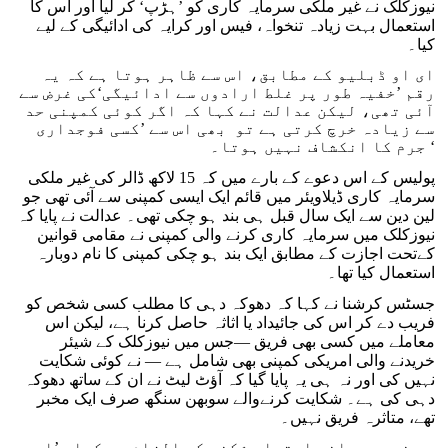
نیوزکلک نے غیر ملکی سرمایہ کاری کو ’ہڑپ‘ کر لیا اور اس کا
استعمال بہت زیادہ تنخواہ، فیس اور کرایہ کی ادائیگی کے لیے
کیا۔
ای او ڈبلیو کے مطابق، اس سے ظاہر ہوتا ہے کہ یہ
رقم ’خفیہ طور پر غلط ارادوں سے ادائیگی‘کی غرض سے
آئی تھی، لیکن عدالت نے کہا کہ اگر کوئی کمپنی حد
سے زیادہ خرچ کرتی ہے تو بھی اس سے ’کسی فوجداری
جرم کا انکشاف نہیں ہوتا۔ ‘
پولیس کے اس دعوے کے بارے میں کہ 15 لاکھ ڈالر کی غیر ملکی
سرمایہ کاری ڈیلاویئر میں قائم ایک ایسی کمپنی سے آئی تھی جو
لین دین سے ایک سال قبل ہی بند ہو چکی تھی۔ عدالت نے پایا کہ
نیوزکلک میں سرمایہ کاری کرنے والی کمپنی نے مقامی قوانین
کےتحت اجازت کے مطابق ایک بند ہو چکی کمپنی کا نام دوبارہ
استعمال کیا تھا۔
جسٹس کرشنا نے کہا کہ دھوکہ دہی کا مطلب کسی شخص کو
فریب دے کر اس کی جائیداد یا اثاثہ حاصل کرنا ہے، لیکن اس
معاملے میں کسی بھی فریق —جس میں نیوزکلک کے شیئر
خریدنے والی امریکی کمپنی بھی شامل ہے — نے کوئی شکایت
نہیں کی اور نہ ہی یہ پایا گیا کہ آؤٹ لیٹ نے ان کے ساتھ دھوکہ
دہی کی ہے۔ شکایت کرنےوالے سوبھن سنگھ صرف ایک مخبر
تھے، متاثرہ فریق نہیں۔
جج نے مجرمانہ اعتماد شکنی کے الزام پر کہا، ’اسی