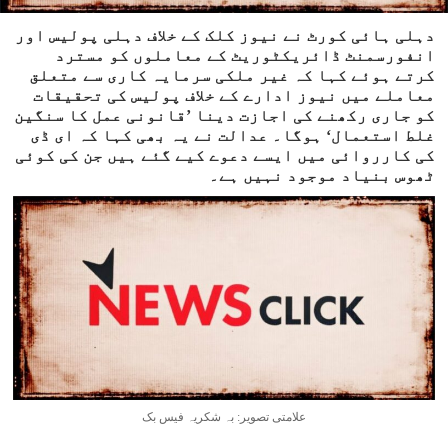
دہلی ہائی کورٹ نے نیوز کلک کے خلاف دہلی پولیس اور
انفورسمنٹ ڈائریکٹوریٹ کے معاملوں کو مسترد
کرتے ہوئے کہا کہ غیر ملکی سرمایہ کاری سے متعلق
معاملے میں نیوز ادارے کے خلاف پولیس کی تحقیقات
کو جاری رکھنے کی اجازت دینا ’قانونی عمل کا سنگین
غلط استعمال‘ ہوگا۔ عدالت نے یہ بھی کہا کہ ای ڈی
کی کارروائی میں ایسے دعوے کیے گئے ہیں جن کی کوئی
ٹھوس بنیاد موجود نہیں ہے۔
علامتی تصویر: بہ شکریہ فیس بک