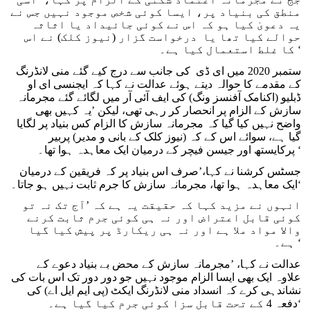
منطق کی بنیاد پر، ایسا کوئی شخص موجود نہیں جس نے
یہ دعویٰ کیا ہو کہ اس نے کوئی جائیداد یا اثاثہ
حوالے کیا تھا یا درخواست گزار (نیوز کلک) نے اس
کا غلط استعمال کیا ہے۔ ‘
ستمبر 2020 میں ای ڈی کی جانب سے درج کیے گئے منی لانڈرنگ
کے مقدمے کا حوالہ دیتے ہوئے عدالت نے کہا کہ ایجنسی ای او
ڈبلیو (اکنامک آفنسز ونگ) کی ایف آئی آر میں لگائے گئے مجرمانہ
سازش کے الزام پر انحصار کر رہی تھی، لیکن ’یہ کہیں بھی
واضح نہیں کیا گیا کہ مجرمانہ سازش کا الزام کس بنیاد پر لگایا
گیا ہے، سوائے اس کے کہ (نیوز کلک کے بانی و مدیر) پربیر
پرکایستھ اور جیسن فیچر کے درمیان ایک معاہدہ ہوا تھا۔ ‘
جسٹس کرشنا نے کہا،’صرف اس بنیاد پر کہ فریقین کے درمیان
ایک معاہدہ ہوا تھا، مجرمانہ سازش کا جرم ثابت نہیں ہو جاتا۔‘
انہوں نے مزید کہا کہ حقیقت یہ ہے کہ ’آج تک نہ تو
کوئی قابل اعتراض اور نہ ہی کوئی جرم ثابت کرنے
والا مواد ملا ہے اور نہ ہی ریکارڈ پر پیش کیا گیا
ہے۔ ‘
عدالت نے کہا، ’مجرمانہ سازش کے محض بے بنیاد دعوے کے
علاوہ ایک بھی ایسا الزام موجود نہیں جو دور دور تک اس بات کی
نشاندہی کرے کہ انسداد منی لانڈرنگ ایکٹ (پی ایم ایل اے) کی
دفعہ 4 کے تحت قابل سزا کوئی جرم کیا گیا ہے۔‘