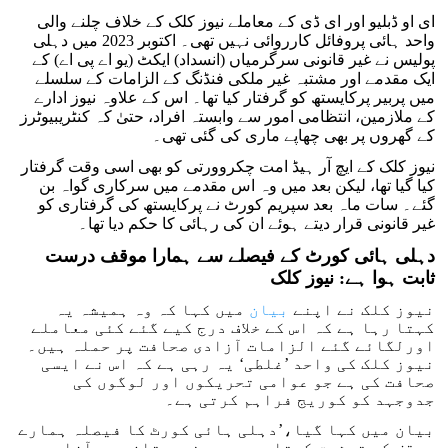
ای او ڈبلیو اور ای ڈی کے معاملے نیوز کلک کے خلاف چلنے والی
واحد ہائی پروفائل کارروائی نہیں تھی۔ اکتوبر 2023 میں دہلی
پولیس نے غیر قانونی سرگرمیاں (انسداد) ایکٹ (یو اے پی اے) کے
ایک مقدمے اور مشتبہ غیر ملکی فنڈنگ کے الزامات کے سلسلے
میں پربیر پرکایستھ کو گرفتار کیا تھا۔ اس کے علاوہ نیوز ادارے
کے ملازمین، انتظامی امور سے وابستہ افراد، حتیٰ کہ کنٹریبیوٹرز
کے گھروں پر بھی چھاپے ماری کی گئی تھی۔
نیوز کلک کے ایچ آر ہیڈ امت چکروورتی کو بھی اسی وقت گرفتار
کیا گیا تھا، لیکن بعد میں وہ اس مقدمے میں سرکاری گواہ بن
گئے۔ سات ماہ بعد سپریم کورٹ نے پرکایستھ کی گرفتاری کو
غیر قانونی قرار دیتے ہوئے ان کی رہائی کا حکم دیا تھا۔
دہلی ہائی کورٹ کے فیصلے سے ہمارا موقف درست
ثابت ہوا ہے: نیوز کلک
نیوز کلک نے اپنے
بیان
میں کہا کہ وہ ہمیشہ یہ
کہتا رہا ہے کہ اس کے خلاف درج کیے گئے کئی معاملے
اورلگائے گئے الزامات آزادی صحافت پر حملہ ہیں۔
نیوز کلک کی واحد ’غلطی‘ یہ رہی ہے کہ اس نے ایسی
صحافت کی ہے جو عوامی تحریکوں اور لوگوں کی
جدوجہد کو کوریج فراہم کرتی ہے۔
بیان میں کہا گیا،’دہلی ہائی کورٹ کا فیصلہ ہمارے
موقف کی توثیق کرتا ہے۔ یہ ہندوستان میں آزاد