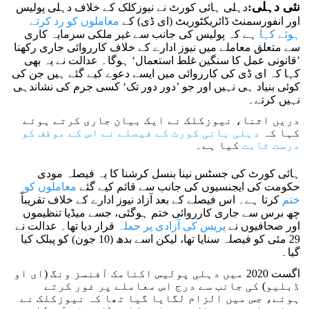
نئی دہلی:
دہلی ہائی کورٹ نے نیوزکلک کے خلاف دہلی پولیس
اور انفورسمنٹ ڈائریکٹوریٹ (ای ڈی) کے
معاملوں کو رد کرتے
ہوئے کہا
ہے کہ پولیس کی جانب سے غیر ملکی سرمایہ کاری
سے متعلق معاملے میں نیوز ادارے کے خلاف کارروائی جاری رکھنا
’قانونی عمل کا سنگین غلط استعمال‘ ہوگا۔ عدالت نے یہ بھی
کہا کہ ای ڈی کی کارروائی میں ایسے دعوے کیے گئے ہیں جن کی
کوئی بنیاد ہی نہیں اور جو ’دور دور تک‘ کسی جرم کی نشاندہی
نہیں کرتے۔
دریں اثنا، نیوزکلک نے ایک بیان جاری کرتے ہوئے
کہا کہ
دہلی ہائی کورٹ کے فیصلے نے اس کے موقف کو
درست ثابت
کیا ہے۔
ہائی کورٹ کی جسٹس نینا بنسل کرشنا کا یہ فیصلہ مودی
حکومت کی ایجنسیوں کی جانب سے قائم کیے گئے
معاملوں کو
ختم
کرتا ہے۔ اس فیصلے کے بعد آزاد نیوز ادارے کے خلاف تقریباً
چھ برس سے جاری کارروائی ختم ہوگئی، جسے میڈیا تنظیموں
اور صحافیوں نے
پریس کی آزادی پر حملہ
قرار دیا تھا۔ عدالت نے
29 مئی کو فیصلہ سنایا تھا، لیکن اسے بدھ (10 جون) کو پبلک کیا
گیا۔
اگست 2020 میں دہلی پولیس اکنامک آفنسز ونگ (ای او
ڈبلیو) کی جانب سے درج اس معاملے پر غور کرتے
ہوئے، جس میں الزام لگایا گیا تھا کہ نیوزکلک نے