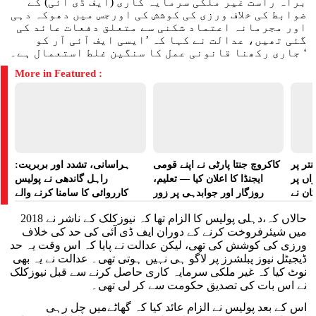
براہ راست غیر ملکی سرمایہ کاری (ایف ڈی آئی) کے
ضوابط کی خلاف ورزی کی کوشش کی اورجس میں دھوکہ دہی
اور مجرمانہ اعتماد شکنی سے متعلق دفعات عائد کی
گئی تھیں، عدالت نے کہا کہ ’ایسی ایف آئی آر کو
جاری رکھنا قانونی عمل کا سنگین غلط استعمال ہے۔ ‘
More in Featured :
تر پر
کاکروچ جنتا پارٹی نے اپنے قومی
ہراسانی، تشدد اور بربریت:
راں پر
ایجنڈا کا اعلان کیا — تعلیم،
راہل گاندھی نے پولیس
کان نے
روزگار اور جوابدہی پر زور
کارروائی کا سامنا کرنے والے
 لگایا
مظاہرین کے لیے آواز بلند کی
حالاں کہ،دہلی پولیس کا الزام تھا کہ نیوزکلک کے ناشر نے 2018
میں شیئرفروخت کرنے کے دوران ایف ڈی آئی کی حد کی خلاف
ورزی کی کوشش کی تھی، لیکن عدالت نے پایا کہ اس وقت یہ حد
ڈیجیٹل نیوز پبلشرز پر لاگو ہی نہیں ہوتی تھی۔ عدالت نے یہ بھی
نوٹ کیا کہ غیر ملکی سرمایہ کاری حاصل کرنے سے قبل نیوزکلک
نے اس بات کی تصدیق حکومت سے کر لی تھی۔
اس کے بعد پولیس نے الزام عائد کیا کہ گھاٹےمیں چل رہی