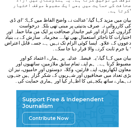
صحافت کی حمایت میں بھی ایک مضبوط موقف اختیار
کرتا ہے۔‘
بیان میں مزید کہا گیا،’عدالت نے واضح الفاظ میں کہا؛ ’ای ڈی
کی کارروائی نہ صرف بدنیتی پر مبنی تھی بلکہ درخواست
گزاروں کی آزاد اور غیر جانبدار صحافت پر ایک من مانا حملہ اور
اختیارات کا ناجائز استعمال بھی تھا… مجرمانہ سازش کے بے بنیاد
دعووں کے علاوہ ایسا کوئی الزام تک نہیں ہے جسے قابل اعتراض
یا جرم ثابت کرنے والا قرار دیا جا سکے۔ ‘
بیان میں کہا گیا،’یہ فیصلہ عدلیہ پر ہمارے اعتماد کو اور
مضبوط کرتا ہے۔ ہم اپنے تمام سابق ملازمین، ساتھیوں اور
معاون لکھاریوں، اپنے قارئین، وکلا، دوستوں اور حامیوں، نیز ان
بڑی تعداد میں صحافیوں اور شہریوں کے شکر گزار ہیں جنہوں
نےہمارے ساتھ یکجہتی کا اظہار کیا اور ہماری حمایت کی۔
Support Free & Independent
Journalism
Contribute Now