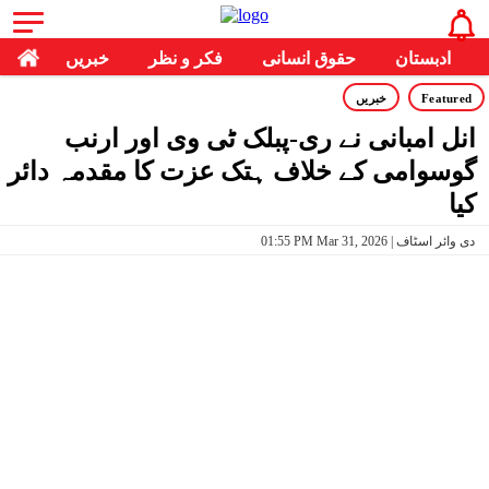
ادبستان
حقوق انسانی
فکر و نظر
خبریں
Featured
خبریں
انل امبانی نے ری-پبلک ٹی وی اور ارنب
گوسوامی کے خلاف ہتک عزت کا مقدمہ دائر
کیا
01:55 PM Mar 31, 2026 | دی وائر اسٹاف