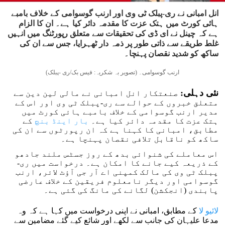
انل امبانی نے ری-پبلک ٹی وی اور ارنب گوسوامی کے خلاف بامبے
ہائی کورٹ میں ہتک عزت کا مقدمہ دائر کیا ہے۔ ان کا الزام
ہے کہ چینل نے ای ڈی کی تحقیقات سے متعلق رپورٹنگ میں انہیں
غلط طریقے سے ذاتی طور پر ذمہ دار ٹھہرایا، جس سے ان کی
ساکھ کو شدید نقصان پہنچا۔
ارنب گوسوامی۔ (تصویر بہ شکریہ: فیس بک/ری -پبلک)
نئی دہلی:
صنعتکار انل امبانی نے مالی لین دین سے
متعلق خبروں کے حوالے سے ری-پبلک ٹی وی اور اس کے
مدیر ارنب گوسوامی کے خلاف بامبے ہائی کورٹ میں
ہتک عزت کا مقدمہ دائر کیا ہے۔
بار اینڈ بنچ
کے
مطابق، امبانی کا کہنا ہے کہ ان رپورٹوں سے ان کی
ساکھ کو ناقابل تلافی نقصان پہنچا ہے۔
اس معاملے کی شنوائی بدھ کے روز جسٹس ملند جادھو
کے ذریعہ کیے جانے کا امکان ہے۔ درخواست میں ری-
پبلک ٹی وی کی مالک کمپنی اے آر جی آؤٹ لائر، ارنب
گوسوامی اور دیگر نامعلوم فریقین کے خلاف عارضی
پابندی (انجکشن) لگانے کی مانگ کی گئی ہے۔
لائیو لا
کے مطابق، امبانی نے اپنی درخواست میں کہا ہے کہ وہ
مدعا علیہان کی جانب سے لکھے اور شائع کیے گئے مضامین سے