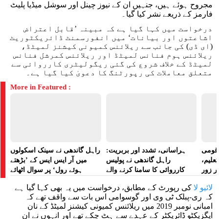
مجروح ہوئے ہیں، جنہیں ان کے نیوز چینل اور سوشل میڈیا پلیٹ
فارمز کے ذریعے نشر کیا گیا۔
درخواست میں کہا گیا ہے کہ مبینہ ’قابل اعتراض
اشاعتوں اور بیانات‘ میں انفورسمنٹ ڈائریکٹوریٹ
(ای ڈی) کی جانب سے ریلائنس کمیونی کیشنز لمیٹڈ،
ریلائنس ہوم فنانس لمیٹڈ اور ریلائنس کمرشل فنانس
لمیٹڈ کے خلاف شروع کی گئی ریگولیٹری کارروائی سے
متعلق معاملات کی رپورٹنگ کا دعویٰ کیا گیا ہے۔
More in Featured :
ے قومی
ہراسانی، تشدد اور بربریت:
راہل گاندھی نے سینک اسکولوں
تعلیم،
راہل گاندھی نے پولیس
میں آر ایس ایس کے ’بڑھتے
ر زور
کارروائی کا سامنا کرنے والے
ہوئے رول‘ پر سوال اٹھائے
مظاہرین کے لیے آواز بلند کی
لائیو لا
کی رپورٹ کے مطابق، درخواست میں یہ بھی کہا گیا ہے
کہ ری-پبلک ٹی وی اور گوسوامی اس بات سے واقف تھے کہ
امبانی نومبر 2019 میں ریلائنس کمیونی کیشنز لمیٹڈ کے نان
ایگزیکٹو ڈائریکٹر کے عہدے سے ہٹ چکے تھے اور انہوں نے ان