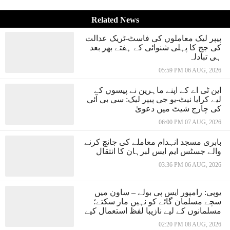
Related News
پیپر لیک معاملوں کی فاسٹ-ٹریک عدالت
کی جج کا پہلی شنوائی کے ہفتے بھر بعد
ہی تبادلہ
05:59 PM 06 AUG, 2026
این ٹی اے کے اپنے ماہرین نے پیسوں کے
لیے کرایا نیٹ-یو جی پیپر لیک: سی بی آئی
کی چارج شیٹ میں دعویٰ
06:00 PM 07 AUG, 2026
بابری مسجد انہدام معاملے کی جانچ کرنے
والے جسٹس ایم ایس لبرہان کا انتقال
03:36 PM 06 AUG, 2026
یوپی: رامپور ایس پی بولے – ساون میں
سچے مسلمان گائے کو نہیں مار سکتے؛
مسلمانوں کے لیے نازیبا لفظ استعمال کیے
02:20 PM 08 AUG, 2026