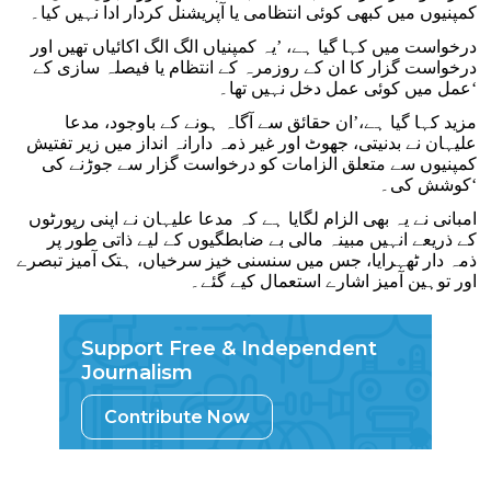
کمپنیوں میں کبھی کوئی انتظامی یا آپریشنل کردار ادا نہیں کیا۔
درخواست میں کہا گیا ہے، ’یہ کمپنیاں الگ الگ اکائیاں تھیں اور
درخواست گزار کا ان کے روزمرہ کے انتظام یا فیصلہ سازی کے
عمل میں کوئی عمل دخل نہیں تھا۔‘
مزید کہا گیا ہے،’ان حقائق سے آگاہ ہونے کے باوجود، مدعا
علیہان نے بدنیتی، جھوٹ اور غیر ذمہ دارانہ انداز میں زیر تفتیش
کمپنیوں سے متعلق الزامات کو درخواست گزار سے جوڑنے کی
کوشش کی۔‘
امبانی نے یہ بھی الزام لگایا ہے کہ مدعا علیہان نے اپنی رپورٹوں
کے ذریعے انہیں مبینہ مالی بے ضابطگیوں کے لیے ذاتی طور پر
ذمہ دار ٹھہرایا، جس میں سنسنی خیز سرخیاں، ہتک آمیز تبصرے
اور توہین آمیز اشارے استعمال کیے گئے۔
Support Free & Independent
Journalism
Contribute Now