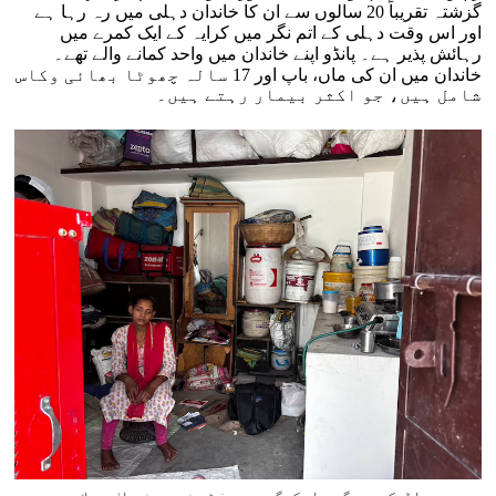
گزشتہ تقریباً 20 سالوں سے ان کا خاندان دہلی میں رہ رہا ہے
اور اس وقت دہلی کے اتم نگر میں کرایہ کے ایک کمرے میں
رہائش پذیر ہے۔ پانڈو اپنے خاندان میں واحد کمانے والے تھے۔
خاندان میں ان کی ماں، باپ اور 17 سالہ چھوٹا بھائی وکاس
شامل ہیں، جو اکثر بیمار رہتے ہیں۔