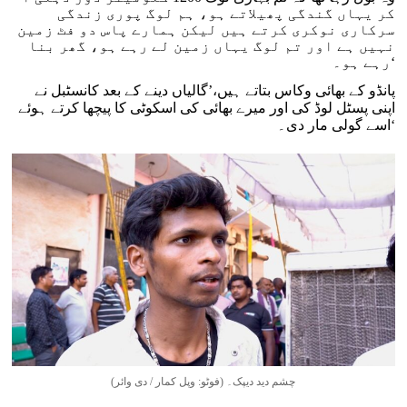
کر یہاں گندگی پھیلاتے ہو، ہم لوگ پوری زندگی
سرکاری نوکری کرتے ہیں لیکن ہمارے پاس دو فٹ زمین
نہیں ہے اور تم لوگ یہاں زمین لے رہے ہو، گھر بنا
رہے ہو۔‘
پانڈو کے بھائی وکاس بتاتے ہیں،’گالیاں دینے کے بعد کانسٹبل نے
اپنی پسٹل لوڈ کی اور میرے بھائی کی اسکوٹی کا پیچھا کرتے ہوئے
اسے گولی مار دی۔‘
چشم دید دیپک۔ (فوٹو: وپل کمار / دی وائر)