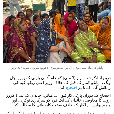
پانڈو کی ماں مینا دیوی ۔ (دائیں سےدوسری۔) فوٹو: شروتی شرما / دی وائر
دریں اثنا،گزشتہ اتوار (3 مئی) کو عام آدمی پارٹی کے پوروانچل
ونگ نے پانڈو کمار کے قتل کے خلاف وزیر اعلیٰ ریکھا گپتا کی
رہائش گاہ کے باہر
احتجاج
کیا۔
احتجاج کے دوران پارٹی کارکنوں نے متاثرہ خاندان کے لیے 1 کروڑ
روپے کا معاوضہ، خاندان کے ایک فرد کو سرکاری نوکری، اور
ملزم پولیس اہلکار کے خلاف سخت کارروائی کا مطالبہ کیا۔
دہلی پردیش کے صدر سوربھ بھاردواج نے کہا کہ ایک