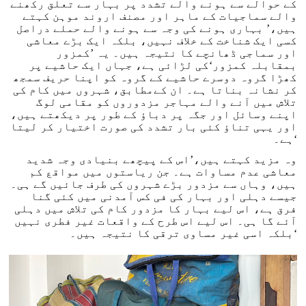
کے حوالے سے ہونے والے تشدد پر بہار سے تعلق رکھنے
والے سماجیات کے ماہر اور مصنف اروند موہن کہتے
ہیں،’ بہاری ہونے کی وجہ سے ہونے والے حملے دراصل
کسی ایک شناخت کے خلاف نہیں، بلکہ ایک بڑے معاشی
اور سماجی ڈھانچے کا نتیجہ ہیں۔ یہ ’کمزور
بمقابلہ کمزور‘کی لڑائی ہے، جہاں ایک حاشیے پر
کھڑا گروہ دوسرے حاشیے کے گروہ کو اپنا حریف سمجھ
کر نشانہ بناتا ہے۔ ان کےمطابق، شہروں میں کام کی
تلاش میں آنے والے مہاجر مزدوروں کو مقامی لوگ
اپنے وسائل اور جگہ پر دباؤ کے طور پر دیکھتے ہیں،
اور یہی تناؤ کئی بار تشدد کی صورت اختیار کر لیتا
ہے۔‘
وہ مزید کہتے ہیں،’اس کے پیچھے بنیادی وجہ شدید
معاشی عدم مساوات ہے۔ جن ریاستوں میں مواقع کم
ہیں، وہاں سے مزدور بڑے شہروں کی طرف جائیں گے ہی۔
جیسے دہلی اور بہار کی فی کس آمدنی میں کئی گنا
فرق ہے، اس لیے بہار کا مزدور کام کی تلاش میں دہلی
آئے گا ہی۔ اس لیے اس طرح کے واقعات غیر فطری نہیں
بلکہ اسی غیر مساوی ترقی کا نتیجہ ہیں۔‘