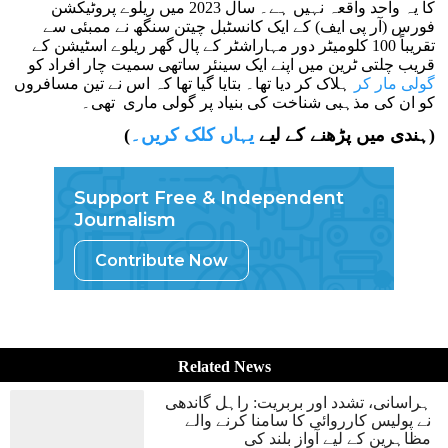
کا یہ واحد واقعہ نہیں ہے۔ سال 2023 میں ریلوے پروٹیکشن
فورس (آر پی ایف) کے ایک کانسٹبل چیتن سنگھ نے ممبئی سے
تقریباً 100 کلومیٹر دور مہاراشٹر کے پال گھر ریلوے اسٹیشن کے
قریب چلتی ٹرین میں اپنے ایک سینئر ساتھی سمیت چار افراد کو
گولی مار کر
ہلاک کر دیا تھا۔ بتایا گیا تھا کہ اس نے تین مسافروں
کو ان کی مذہبی شناخت کی بنیاد پر گولی ماری تھی۔
)
(ہندی میں پڑھنے کے لیے
یہاں کلک کریں۔
Support Free & Independent
Journalism
Contribute Now
Related News
ہراسانی، تشدد اور بربریت: راہل گاندھی
نے پولیس کارروائی کا سامنا کرنے والے
مظاہرین کے لیے آواز بلند کی