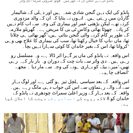
پانڈو کی بہن گنجن ان کے گھر میں۔ فوٹو: شروتی شرما / دی وائر
پانڈو کی ایک بہن گنجن شادی شدہ ہیں اور دہلی کے شالیمار
گارڈن میں رہتی ہیں۔ انہوں نے بتایا کہ ان کے والد مزدوری
کرتے تھے، لیکن بڑھتی عمر اور بیماری کی وجہ سے اب کام نہیں
کر پاتے۔ چھوٹا بھائی وکاس ٹی بی کا مریض ہے۔ گھریلو ملازمہ
کے طور پر کام کرنے والی گنجن بتاتی ہیں،’گھر بھائی ہی چلاتا
تھا، ماں -باپ کا خیال رکھتا تھا، سب کی بیماری کا علاج بھی وہی
کرواتا تھا، اس کے بغیر خاندان کا کوئی سہارا نہیں بچا۔‘
اس واقعہ نے پانڈو کی ماں پر گہرا اثر ڈالا ہے، وہ مسلسل رو
رہی ہیں۔ دی وائر سے بات چت کے دوران وہ بار بار کہہ رہی
تھیں،’میرے بیٹے کو بہاری ہونے کی وجہ سے مار دیا ۔ مجھے
انصاف چاہیے۔‘
اس واقعہ کے بعد سیاسی ہلچل تیز ہو گئی ہے، اور لوگ بہار
سے آنے والے رہنماؤں سے اس کی جواب دہی مانگ رہے ہیں۔
واقعہ کے بعد بہار کے وزیر اعلیٰ سمراٹ چودھری نے پانڈو کے
خاندان کو 8 لاکھ روپے کی
امدادی رقم
دینے کا اعلان کیا
ہے۔