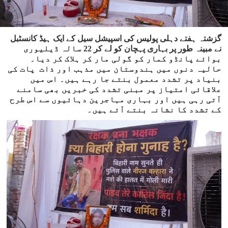
گزشتہ ہفتے دہلی پولیس کی اسپیشل سیل کے ایک ہیڈ کانسٹبل
نے مبینہ طور پر بہاری پہچان کو لے کر 22 سالہ ڈیلیوری
بوائے پانڈو کمار کو گولی مار کر ہلاک کر دیا۔
حالیہ دنوں میں ہندوستان میں مذہب اور ذات پات کی
بنیاد پر تشدد معمول بنتے جا رہے ہیں۔ اس میں
علاقائی امتیاز پر مبنی تشدد کی خبریں بھی سامنے
آتی رہی ہیں اور بہاری مہاجرین دہائیوں سے اس طرح
کے تشدد کا نشانہ بنتے آئے ہیں۔