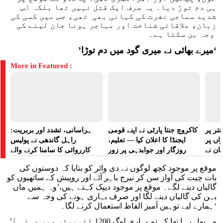
ہی دم توڑ دیا۔ یہ صرف ایک قتل نہیں تھا بلکہ اس
شدید سماجی نفرت کی کہانی بھی تھی، جس میں کسی کی
زبان، علاقائی شناخت اور مہاجر ہونا جان لینے کی
وجہ بن سکتا ہے۔
‘
’میرے بھائی نے میری گود میں دم توڑا
More in Featured :
تر پر
کاکروچ جنتا پارٹی نے اپنے قومی
ہراسانی، تشدد اور بربریت:
راں پر
ایجنڈا کا اعلان کیا — تعلیم،
راہل گاندھی نے پولیس
کان نے
روزگار اور جوابدہی پر زور
کارروائی کا سامنا کرنے والے
 لگایا
مظاہرین کے لیے آواز بلند کی
موقع پر موجود کچھ لوگوں نے دی وائر کو بتایا کہ دوستوں کی
بات چیت کی آواز سن کر نیرج باہر آئے اور روپیش کے ساتھیوں کو
گالیاں دینے لگے۔ موقع پر موجود دیپک کہتے ہیں،’وہ ہمیں ماں
بہن کی گالیاں دینے لگا اور صرف بہاری ہونے کی وجہ سے
ہمارے لیے توہین آمیز الفاظ استعمال کرنے لگا۔‘
’وہ بول رہا تھا کہ تم بہاری لوگ 1200 کلومیٹر دور دہلی آ