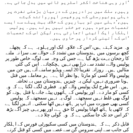
اور وہی شناخت اکثر اسٹریو ٹائپ میں بدل جاتی ہے۔‘
وہیں، ملک میں برادریوں کے درمیان بڑھتی نفرت پر
دہلی یونیورسٹی کے پروفیسر اپوروانند کہتے
ہیں،’دہلی میں تو بہاریوں کے خلاف بہت پہلے سے ایسے
تعصبات موجود ہیں، جو ختم نہیں ہوئے ہیں۔ پولیس
اہلکار ایک آئینی اتھارٹی ہے، لیکن اس کے تعصبات
اس کے آئینی کردار پر حاوی ہیں۔‘
وہ مزید کہتے ہیں،’اس کے علاوہ ایک اور پہلو یہ ہے کہ پچھلے
کچھ برسوں میں ہندوستان میں تشدد کے حوالے سے سزا نہ ملنے
کا رجحان بہت بڑھ گیا ہے، جس کی وجہ سے لوگ، خاص طور پر
پولیس والے، تشدد سے ذرا بھی نہیں ہچکچاتے۔ اس کی کئی
مثالیں ہیں۔ روزانہ تقریباً 20 ایسے ویڈیو سامنے آتےہیں جن میں
پولیس والا کسی کو مارتا ہوا نظر آتا ہے۔ ہر معاملے میں قتل
ہونا ضروری نہیں، لیکن یہ چیزیں ہندوستان میں بے تحاشہ
ہیں۔ اس طرح ایک پولیس والے کو یہ فطری لگنے لگتا ہے کہ وہ
کسی کو مار دے۔ اور پولیس کے ہاتھوں پیٹے جانے یا قتل ہونے کو
لوگ بھی غلط نہیں سمجھتے۔ لوگ یہ نہیں سمجھتے کہ پولیس
کسی بھی صورت میں آپ پر ہاتھ نہیں اٹھا سکتی۔ انہیں لگتا ہے
کہ لاٹھی یا ہاتھ اٹھانا پولیس کا حق ہے، اور پھر یہی چیز آگے بڑھ
کر اس حد تک جا سکتی ہے کہ وہ گولی چلا دے۔‘
قابل ذکر ہے کہ ہندوستان میں کسی سکیورٹی فورس کے اہلکار
کی جانب سے اپنی سروس گن سے غصے میں کسی کو قتل کرنے