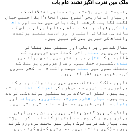
ملک میں نفرت انگیز تشدد عام بات
ہندوستان میں بڑھتے ہوئے سماجی اختلافات کے
درمیان اب تاریخی ’تنوع میں اتحاد‘ایک اجنبی خیال
لگنے لگا ہے۔ گزشتہ ایک دہائی میں مذہب اور
ذات
پات
کی بنیاد پر تشدد عام ہوتا جا رہا ہے۔ اس کے
ساتھ ہی علاقائی امتیاز اور اس سے متعلق پرتشدد
واقعات کی خبریں بھی کم نہیں ہیں۔
مثال کے طور پر دہلی اور ممبئی میں بنگالی
مہاجرین پر
حملے
، اتراکھنڈ میں تریپورہ کے
طالبعلم کا
قتل
، مہاراشٹر میں ہندی بولنے پر
تشدد
،کشمیری خشک میوہ و شال فروشوں پر ملک کے
مختلف حصوں میں
حملے
جیسے واقعات اب اکثر خبروں
کی سرخیوں میں نظر آتے ہیں۔
تاہم، ملک کے مختلف حصوں میں رہنے والے بہار کے
مہاجرین دہائیوں سے اس طرح کی
نفرت کا نشانہ
بنتے
رہے ہیں، لیکن اب حالات مزید سنگین ہوتے دکھائی دے
رہے ہیں۔
مہاراشٹر
،
سورت
،
بنگلورو
،
ہریانہ
اور
پنجاب
سے ایسی خبریں مسلسل سامنے آتی رہتی ہیں۔
پانڈو کی بہن گنجن بتاتی ہیں،’ہر دن ہمیں اپنی
بہاری پہچان کی وجہ سے امتیاز کا سامنا کرنا پڑتا
ہے۔ بہار کے غریب لوگ دہلی میں محنت مزدوری کرتے
ہیں، سڑکیں بناتے ہیں، عمارتیں کھڑی کرتے ہیں۔