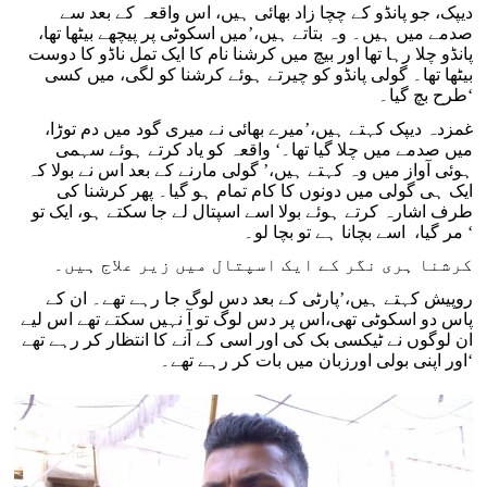
دیپک، جو پانڈو کے چچا زاد بھائی ہیں، اس واقعہ کے بعد سے
صدمے میں ہیں۔ وہ بتاتے ہیں،’میں اسکوٹی پر پیچھے بیٹھا تھا،
پانڈو چلا رہا تھا اور بیچ میں کرشنا نام کا ایک تمل ناڈو کا دوست
بیٹھا تھا۔ گولی پانڈو کو چیرتے ہوئے کرشنا کو لگی، میں کسی
طرح بچ گیا۔‘
غمزدہ دیپک کہتے ہیں،’میرے بھائی نے میری گود میں دم توڑا،
میں صدمے میں چلا گیا تھا۔‘ واقعہ کو یاد کرتے ہوئے سہمی
ہوئی آواز میں وہ کہتے ہیں،’ گولی مارنے کے بعد اس نے بولا کہ
ایک ہی گولی میں دونوں کا کام تمام ہو گیا۔ پھر کرشنا کی
طرف اشارہ کرتے ہوئے بولا اسے اسپتال لے جا سکتے ہو، ایک تو
مر گیا، اسے بچانا ہے تو بچا لو۔ ‘
کرشنا ہری نگر کے ایک اسپتال میں زیر علاج ہیں۔
روپیش کہتے ہیں،’پارٹی کے بعد دس لوگ جا رہے تھے۔ ان کے
پاس دو اسکوٹی تھی،اس پر دس لوگ تو آ نہیں سکتے تھے اس لیے
ان لوگوں نے ٹیکسی بک کی اور اسی کے آنے کا انتظار کر رہے تھے
اور اپنی بولی اورزبان میں بات کر رہے تھے۔‘