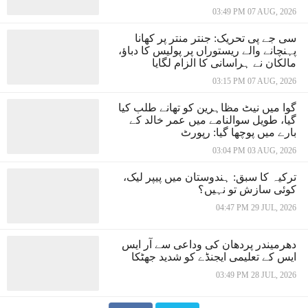
03:49 PM 07 AUG, 2026
سی جے پی تحریک: جنتر منتر پر کھانا
پہنچانے والے ریستوراں پر پولیس کا دباؤ،
مالکان نے ہراسانی کا الزام لگایا
03:15 PM 07 AUG, 2026
گوا میں نیٹ مظاہرین کو تھانے طلب کیا
گیا، طویل سوالنامے میں عمر خالد کے
بارے میں پوچھا گیا: رپورٹ
03:04 PM 03 AUG, 2026
ترکیہ کا سبق: ہندوستان میں پیپر لیک،
کوئی سازش تو نہیں؟
04:47 PM 29 JUL, 2026
دھرمیندر پردھان کی وداعی سے آر ایس
ایس کے تعلیمی ایجنڈے کو شدید جھٹکا
03:49 PM 28 JUL, 2026