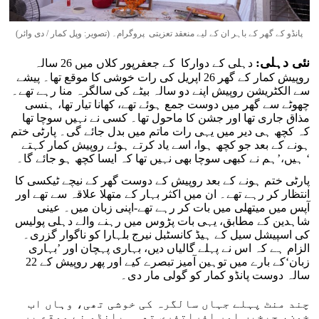
پانڈو کے گھر کے باہر ان کے لیے منعقد تعزیتی پروگرام۔ (تصویر: وپل کمار / دی وائر)
نئی دہلی:
دہلی کے دوارکا کے جعفرپور کلاں میں 26 سالہ
روپیش کمار کے گھر 26 اپریل کی رات خوشی کا موقع تھا۔ پیشے
سے الکٹریشن روپیش اپنے دو سالہ بیٹے کی سالگرہ منا رہے تھے۔
چھوٹے سے گھر میں دوست جمع ہوئے تھے، کھانا تیار تھا، ہنسی
مذاق جاری تھا اور جشن کا ماحول تھا۔ کسی نے نہیں سوچا تھا
کہ کچھ ہی دیر میں یہی رات ماتم میں بدل جائے گی۔ پارٹی ختم
ہونے کے بعد جو کچھ ہوا، اسے یاد کرتے ہوئے روپیش کمار کہتے
ہیں،’ہم نے کبھی سوچا بھی نہیں تھا کہ ایسا کچھ ہو جائے گا۔ ‘
پارٹی ختم ہونے کے بعد روپیش کے دوست گھر کے نیچے ٹیکسی کا
انتظار کر رہے تھے۔ ان میں اکثر بہار کے متھلا علاقہ سے تھے اور
آپس میں میتھلی میں بات کر رہے تھے-اپنی زبان میں۔ عینی
شاہدین کے مطابق، یہی بات پڑوس میں رہنے والے دہلی پولیس
کی اسپیشل سیل کے ہیڈ کانسٹبل نیرج بلہارا کو ناگوار گزری۔
الزام ہے کہ اس نے پہلے گالیاں دیں، بہاری پہچان اور ’بہاری
زبان‘کے بارے میں توہین آمیز تبصرے کیے اور پھر روپیش کے 22
سالہ دوست پانڈو کمار کو گولی مار دی۔
چند منٹ پہلے جہاں سالگرہ کی خوشی تھی، وہاں اب
خون، چیخیں اور افراتفری تھی۔ پانڈو نے موقع پر