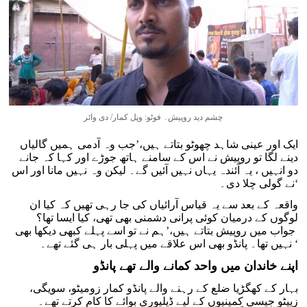
چشم دید روپیش۔ فوٹو: وپل کمار/ دی وائر
ایک اور عینی شاہد چھوٹو بتاتے ہیں،’جب وہ آدمی ہمیں گالیاں
دینے لگا تو روپیش نے اس کے سامنے ہاتھ جوڑے اور کہا کہ جانے
دو انہیں ، یہ آئندہ یہاں نہیں آئیں گے۔ لیکن وہ نہیں مانا اور اس
نے گولی چلا دی۔‘
واقعہ کے بعد سے یہ قیاس آرائیاں کی جا رہی تھیں کہ کیا ان
لوگوں کے درمیان کوئی پرانی دشمنی بھی تھی، کیا ایسا تھا؟
جواب میں روپیش بتاتے ہیں،’ہم نے تو اسے پہلے کبھی دیکھا بھی
نہیں تھا۔ پانڈو بھی اس علاقے میں پہلی بار ہی گئے تھے۔ ‘
اپنے خاندان میں واحد کمانے والے تھے پانڈو
بہار کے کھگڑیا ضلع کے رہنے والے پانڈو کمار زومیٹو، سویگی،
زیپٹو جیسی کمپنیوں کے لیے ڈیلیوری بوائے کا کام کرتے تھے۔