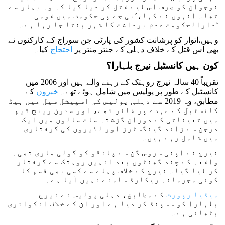
نوجوان کو صرف اس لیے قتل کر دیا گیا کہ وہ بہار سے
تھا۔ انہوں نے کہا،’بی جے پی حکومت میں قومی
دارالحکومت عدم برداشت کا شہر بنتا جا رہا ہے۔‘
وہیں،اتوار کو پرشانت کشور کی پارٹی جن سوراج کے کارکنوں نے
بھی اس قتل کے خلاف دہلی کے جنتر منتر پر
احتجاج
کیا۔
کون ہیں کانسٹبل نیرج بلہارا؟
تقریباً 40 سالہ نیرج روہتک کے رہنے والے ہیں اور 2006 میں
کانسٹبل کے طور پر پولیس میں شامل ہوئے تھے۔
خبروں
کے
مطابق، وہ 2019 سے دہلی پولیس کی اسپیشل سیل میں ہیڈ
کانسٹبل کے عہدے پر فائز تھے، اور سدرن رینج ٹیم
میں تعیناتی کے دوران گزشتہ سات سالوں میں ایک
درجن سے زائد گینگسٹرز اور لٹیروں کی گرفتاری
میں شامل رہے ہیں۔
نیرج نے اپنی سروس گن سے پانڈو کو گولی ماری تھی۔
واقعہ کے چند گھنٹوں بعد انہیں روہتک سے گرفتار
کر لیا گیا۔ نیرج کے خلاف پہلے سے کسی بھی قسم کا
کوئی مجرمانہ ریکارڈ سامنے نہیں آیا ہے۔
میڈیا رپورٹ
کے مطابق، دہلی پولیس نے نیرج
بلہارا کو سسپنڈ کر دیا ہے اور ان کے خلاف انکوائری
بٹھائی ہے۔