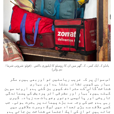
پانڈو کے ایک کمرے کے گھر میں ان کا زومیٹو کا ڈیلیوری باکس ۔(فوٹو: شروتی شرما /
دی وائر)
اس سوال پر کہ غریب ریاستیں تو اوربھی ہیں، مگر
بہار ہی کیوں نشانہ بنتا ہے اور بہاری
شناخت’گالی‘کے مترادف کیوں بن گئی ہے، اروند موہن
کہتے ہیں،’بہار اور مشرقی اتر پردیش کی پسماندگی
تاریخی اور پالیسی دونوں وجوہات سے زیادہ گہری
رہی ہے، جس کی وجہ سے بڑے پیمانے پر ہجرت ہوئی۔ جب
کسی علاقے سے بڑی تعداد میں لوگ دوسرے علاقوں میں
جاتے ہیں تو ان کی ایک اجتماعی شناخت بن جاتی ہے،