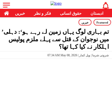
ادبستان
حقوق انسانی
فکر و نظر
خبریں
Featured
خبریں
’تم بہاری لوگ یہاں زمین لے رہے ہو‘: دہلی
میں نوجوان کے قتل سے پہلے ملزم پولیس
اہلکار نے کیا کہا تھا؟
07:34 AM May 08, 2026 | شروتی شرما | وپل کمار