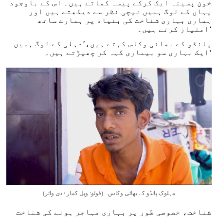
خون پسینہ ایک کرکے پیسہ کماتے ہیں۔ اس کے باوجود
یہاں کے لوگ ہمیں نیچی نظر سے دیکھتے ہیں اور
ہماری بہاری شناخت کی بنیاد پر ہمارے ساتھ
امتیاز کرتے ہیں۔‘
پانڈو کے بھائی وکاس کہتے ہیں،’دہلی کے لوگ ہمیں
ایک بہاری سو بیماری کہہ کر چھیڑتے ہیں۔‘
مہلوک پانڈو کے بھائی وکاس۔ (فوٹو: وپل کمار / دی وائر)
شناخت، خصوصی طور پر بہاری مہاجر ہونے کی شناخت