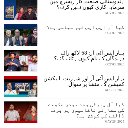
ہندوستانی صنعت کار ریسرچ میں
سرمایہ کاری کیوں نہیں کرتے؟
NOV 03, 2025
کیا آر ایس ایس غیر سیاسی ہے؟
OCT 07, 2025
بہار ایس آئی آر: 68 لاکھ رائے
دہندگان کے نام کیوں ہٹائے گئے؟
OCT 03, 2025
بہار ایس آئی آر اور شہریت: الیکشن
کمیشن کے منشا پر سوال
AUG 13, 2025
کیا آل پارٹی وفد مودی حکومت
کی سفارتی ناکامیوں پر پردہ
ڈالنے کی کوشش ہے؟
MAY 26, 2025