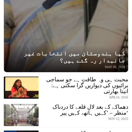
کیا ہندوستان میں انتخابات غیر
جانبدار رہ گئے ہیں؟
MAY 08, 2026
محبت ہی وہ طاقت ہے جو سماجی
برائیوں کی دیواریں گرا سکتی ہے:
انیتا بھارتی
APR 24, 2026
دھماکے کے بعد لال قلعے کا دردناک
منظر – ’کہیں ہاتھ، کہیں پیر‘
NOV 15, 2025