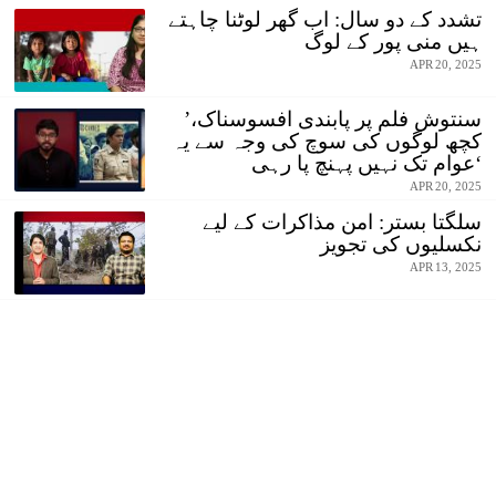
تشدد کے دو سال: اب گھر لوٹنا چاہتے
ہیں منی پور کے لوگ
APR 20, 2025
’سنتوش فلم پر پابندی افسوسناک،
کچھ لوگوں کی سوچ کی وجہ سے یہ
عوام تک نہیں پہنچ پا رہی‘
APR 20, 2025
سلگتا بستر: امن مذاکرات کے لیے
نکسلیوں کی تجویز
APR 13, 2025
تمل ناڈو گورنر کی من مانی، سپریم
کورٹ کی سرزنش!
APR 13, 2025
مسجد، قبرستان اور یتیم خانہ
پر سیاست: وقف کا مستقبل کیا
ہے؟
APR 09, 2025