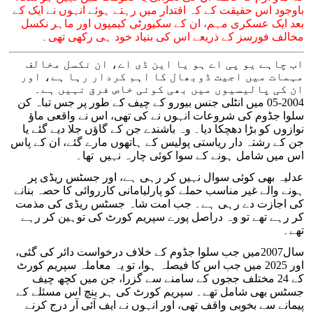
باوجود اس حقیقت کے کہ اقتدار میں رہتے ہوئے انہوں نے ایک کے
بعد ایک عسکری مہم، ان کے سکیورٹی کیمپوں اور ماہر نکسل
مخالف فورسز کے ذریعے اس کی بنیاد خود ہی رکھی تھی۔
اب چاہے یو پی اے ہو یا این ڈی اے، ان نکسل مخالف
مہمات میں اجیت ڈوبھال کا اہم کردار رہا ہے، اور
ان کی پالیسیوں میں بھی کوئی خاص فرق نہیں ہے۔
2004-05 میں انٹلی جنس بیورو کے چیف کے طور پر جس تباہ کن
سلوا جڈوم کی شروعات انہوں نے کی تھی، اس نے واقعی ماؤ
نوازوں کو بڑا دھچکا دیا۔ وہ باشندے جن کے گاؤں جلا دیے گئے یا
جن کے رشتہ دار ریاستی پولیس کے ہاتھوں مارے گئے، ان کے پاس
اس میں شامل ہونے کے سوا کوئی چارہ نہیں تھا۔
عدلیہ بھی کوئی سوال نہیں کر رہی ہے، اور جسٹس ریڈی پر
ہونے والے غیر مناسب حملے کو پارلیامانی کارروائی کا حصہ بنانے
کی اجازت دے رہی ہے۔ جب امت شاہ جسٹس ریڈی کی مذمت
کر رہے تھے تو وہ دراصل پورے سپریم کورٹ کی توہین کر رہے
تھے۔
سال2007میں جب سلوا جڈوم کے خلاف درخواست دائر کی گئی،
اور 2025 میں جب اس کا فیصلہ ہوا، تو یہ معاملہ سپریم کورٹ
کے 24 مختلف ججوں کے سامنے سے گزرا، جن میں کچھ چیف
جسٹس بھی شامل تھے۔ سپریم کورٹ کی ہر بنچ اس مسئلے کے
پیمانے سے بخوبی واقف تھی، اور انہوں نے ایف آئی آر درج کرنے