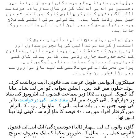
میڑیامی، سنیتا پوٹم جیسے کئی نوجوان رہنما ہیں
،جنہیں یو اے پی اے لگا کر دو سال سے زیادہ عرصے سے
الگ الگ وقتوں کے دیگر چالیس کارکنوں کے ساتھ میں
جیل میں رکھا گیا ہے۔ ایک ٹوٹی ہوئی انگلی کے علاج
جیسے بنیادی حق کو بھی این آئی اے کی جانب سے روکا
جاتا ہے۔
مول نواسی بچاؤ منچ نے اپنے آئینی حقوق کا
استعمال کرتے ہوئے آئین کی پانچویں شیڈول اور
اپنی زمین کے تحفظ کے لیے پیسا جیسے آئینی قوانین
کے تحت جدوجہد جاری رکھی ہے۔ ظاہر ہے کہ کان کنی
کمپنیوں کے دباؤ کے سامنے مقامی لوگوں کی یہ
پرامن تحریک اب قومی سلامتی کے لیے ماؤ نوازوں سے
بھی بڑا خطرہ بن چکی ہے۔
سینکڑوں آدیواسی طویل عرصے سے قانونی اذیت برداشت کرتے
ہوئے جیلوں میں قید ہیں۔ اسٹین سوامی کو اس لیے نشانہ بنایا
گیا کیونکہ انہوں نے 102 زیر سماعت قیدیوں کے انٹرویوز کی بنیاد
پر جھارکھنڈ ہائی کورٹ میں ایک
مفاد عامہ کی درخواست
دائر
کی تھی، جس سے یہ بات سامنے آئی کہ ماؤ نواز ہونے کے الزام
میں گرفتار افراد میں سے 97 فیصد کا ماؤ ازم سے کوئی لینا دینا
نہیں تھا۔
گاؤں والوں کے لیے ہتھیار ڈالنا (خودسپردگی) ایک انتہائی فضول
قانونی عمل ہے۔ مثال کے طور پر سکما کے ایک معروف سرپنچ