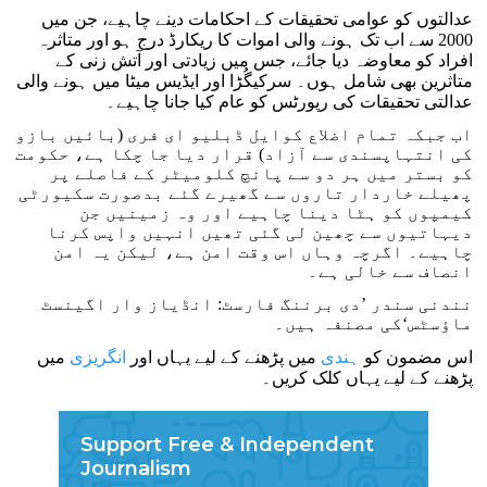
عدالتوں کو عوامی تحقیقات کے احکامات دینے چاہیے، جن میں
2000 سے اب تک ہونے والی اموات کا ریکارڈ درج ہو اور متاثرہ
افراد کو معاوضہ دیا جائے، جس میں زیادتی اور آتش زنی کے
متاثرین بھی شامل ہوں۔ سرکیگُڑا اور ایڈیس میٹا میں ہونے والی
عدالتی تحقیقات کی رپورٹس کو عام کیا جانا چاہیے۔
اب جبکہ تمام اضلاع کوایل ڈبلیو ای فری (بائیں بازو
کی انتہاپسندی سے آزاد) قرار دیا جا چکا ہے، حکومت
کو بستر میں ہر دو سے پانچ کلومیٹر کے فاصلے پر
پھیلے خاردار تاروں سے گھیرے گئے بدصورت سکیورٹی
کیمپوں کو ہٹا دینا چاہیے اور وہ زمینیں جن
دیہاتیوں سے چھین لی گئی تھیں انہیں واپس کرنا
چاہیے۔ اگرچہ وہاں اس وقت امن ہے، لیکن یہ امن
انصاف سے خالی ہے۔
نندنی سندر ’دی برننگ فارسٹ: انڈیاز وار اگینسٹ
ماؤسٹس‘کی مصنفہ ہیں۔
اس مضمون کو
ہندی
میں پڑھنے کے لیے یہاں اور
انگریزی
میں
پڑھنے کے لیے یہاں کلک کریں۔
Support Free & Independent
Journalism