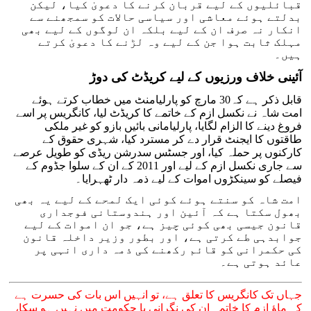
قبائلیوں کے لیے قربان کرنے کا دعویٰ کیا، لیکن
بدلتے ہوئے معاشی اور سیاسی حالات کو سمجھنے سے
انکار نہ صرف ان کے لیے بلکہ ان لوگوں کے لیے بھی
مہلک ثابت ہوا جن کے لیے وہ لڑنے کا دعویٰ کرتے
ہیں۔
آئینی خلاف ورزیوں کے لیے کریڈٹ کی دوڑ
قابل ذکر ہے کہ30 مارچ کو پارلیامنٹ میں خطاب کرتے ہوئے
امت شاہ نے نکسل ازم کے خاتمے کا کریڈٹ لیا، کانگریس پر اسے
فروغ دینے کا الزام لگایا، پارلیامانی بائیں بازو کو غیر ملکی
طاقتوں کا ایجنٹ قرار دے کر مسترد کیا، شہری حقوق کے
کارکنوں پر حملہ کیا، اور جسٹس سدرشن ریڈی کو طویل عرصے
سے جاری نکسل ازم کے لیے اور 2011 کے ان کے سلوا جڈوم کے
فیصلے کو سینکڑوں اموات کے لیے ذمہ دار ٹھہرایا۔
امت شاہ کو سنتے ہوئے کوئی ایک لمحے کے لیے یہ بھی
بھول سکتا ہے کہ آئین اور ہندوستانی فوجداری
قانون جیسی بھی کوئی چیز ہے، جو ان اموات کے لیے
جوابدہی طے کرتی ہے، اور بطور وزیر داخلہ قانون
کی حکمرانی کو قائم رکھنے کی ذمہ داری انہی پر
عائد ہوتی ہے۔
جہاں تک کانگریس کا تعلق ہے، تو انہیں اس بات کی حسرت ہے
کہ ماؤ ازم کا خاتمہ ان کی نگرانی یا حکومت میں نہیں ہو سکا،