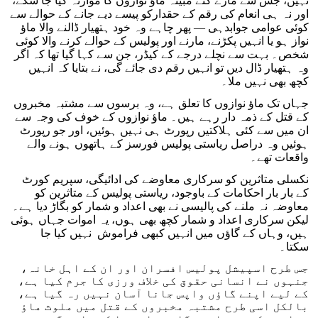
نہیں، جس سے مارے گئے مبینہ ماؤ نوازوں کا موازنہ کیا جا سکے،
اور نہ ہی انعام کی رقم کے حقدارکو پیسے دیے جانے کے حوالے سے
کوئی عوامی جوابدہی — پھر چاہے وہ خود ہتھیار ڈالنے والا ماؤ
نواز ہو یا انہیں پکڑنے، مارنے اور پولیس کے حوالے کرنے والا کوئی
شخص۔ بہت سے نچلے درجے کے کیڈر، جن سے کہا گیا تھا کہ اگر
وہ ہتھیار ڈال دیں تو انہیں رقم دی جائے گی، نے بتایا کہ انہیں
کچھ بھی نہیں ملا۔
جہاں تک ماؤ نوازوں کا تعلق ہے، وہ برسوں سے مشتبہ مخبروں
کے قتل کے ذمہ دار رہے ہیں۔ ماؤ نوازوں کے خوف کی وجہ سے
ان میں سے کئی ہلاکتیں رپورٹ ہی نہیں ہوئیں، اور جو رپورٹ
ہوئیں وہ دراصل ریاستی پولیس فورسز کے ہاتھوں ہونے والے
واقعات تھے۔
نکسلی متاثرین کو سرکاری معاوضے کی ادائیگی، سپریم کورٹ
کے بار بار احکامات کے باوجود، ریاستی پولیس کے متاثرین کو
معاوضہ نہ ملنے کی پالیسی نے بھی اعداد و شمار کو بگاڑ دیا ہے۔
لیکن سرکاری اعداد و شمار کچھ بھی ہوں، یہ اموات جہاں ہوئی
ہیں، وہاں کے گاؤں میں انہیں کبھی فراموش نہیں کیا جا
سکتا۔
جس طرح اسپیشل پولیس افسران اور ان کے اہل خانہ،
جنہوں نے انسانی حقوق کی خلاف ورزی کا جرم کیا ہے،
کے لیے اپنے گاؤں واپس جانا آسان نہیں رہ گیا ہے،
بالکل اسی طرح مشتبہ مخبروں کے قتل میں ملوث ماؤ