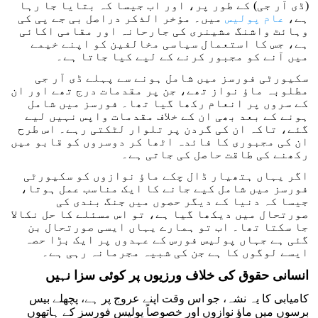
(ڈی آر جی) کے طور پر، اور اب جیسا کہ بتایا جا رہا
ہے،
عام پولیس
میں۔ مؤخر الذکر دراصل بی جے پی کی
وہائٹ واشنگ مشینری کی جارحانہ اور مقامی اکائی
ہے، جس کا استعمال سیاسی مخالفین کو اپنے خیمے
میں آنے کو مجبور کرنے کے لیے کیا جاتا ہے۔
سکیورٹی فورسز میں شامل ہونے سے پہلے ڈی آر جی
مطلوبہ ماؤ نواز تھے، جن پر مقدمات درج تھے اور ان
کے سروں پر انعام رکھا گیا تھا۔ فورسز میں شامل
ہونے کے بعد بھی ان کے خلاف مقدمات واپس نہیں لیے
گئے، تاکہ ان کی گردن پر تلوار لٹکتی رہے۔ اس طرح
ان کی مجبوری کا فائدہ اٹھا کر دوسروں کو قابو میں
رکھنے کی طاقت حاصل کی جاتی ہے۔
اگر یہاں ہتھیار ڈال چکے ماؤ نوازوں کو سکیورٹی
فورسز میں شامل کیے جانے کا ایک مناسب عمل ہوتا،
جیسا کہ دنیا کے دیگر حصوں میں جنگ بندی کی
صورتحال میں دیکھا گیا ہے، تو اس مسئلے کا حل نکالا
جا سکتا تھا۔ اب تو ہمارے یہاں ایسی صورتحال بن
گئی ہے جہاں پولیس فورس کے عہدوں پر ایک بڑا حصہ
ایسے لوگوں کا ہے جن کی شبیہ مجرمانہ رہی ہے۔
انسانی حقوق کی خلاف ورزیوں پر کوئی سزا نہیں
کامیابی کا یہ نشہ، جو اس وقت اپنے عروج پر ہے، پچھلے بیس
برسوں میں ماؤ نوازوں اور خصوصاً پولیس فورسز کے ہاتھوں