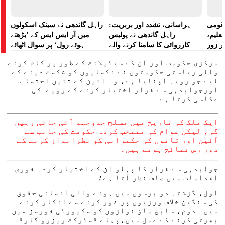
ے قومی
ہراسانی، تشدد اور بربریت:
راہل گاندھی نے سینک اسکولوں
تعلیم،
راہل گاندھی نے پولیس
میں آر ایس ایس کے ’بڑھتے
ر زور
کارروائی کا سامنا کرنے والے
ہوئے رول‘ پر سوال اٹھائے
مظاہرین کے لیے آواز بلند کی
مرکزی حکومت اور ان کے سیٹیلائٹ کے طور پر کام کرنے
والی ریاستی حکومتوں نے نکسلیوں کو شکست دینے کے
لیے جو رویہ اپنایا ہے، وہ آئین کے تئیں احتساب
اورجوابدہی سے فرار اختیار کرنے کے رویے کی
عکاسی کرتا ہے۔
ایک ملک کی تاریخ میں مسلح جدوجہد آتی جاتی رہیں
گی، لیکن عوام کی منتخب کردہ حکومت کی جانب سے
آئین اور قانون کی حکمرانی کو نظرانداز کرنے کے
دور رس نتائج ہوتے ہیں۔
جوابدہی سے فرار کا پہلو ان کے اختیار کردہ فوری
اقدامات میں صاف نطر آتا ہے؛
اول، گزشتہ دو برسوں میں ہونے والی انسانی حقوق
کی سنگین خلاف ورزیوں پر غور کرنے سے انکار کرنے
میں۔ دوم، سابق ماؤ نوازوں کو سکیورٹی فورسز میں
بھرتی کرنے کے عمل میں،پہلے ڈسٹرکٹ ریزرو گارڈ