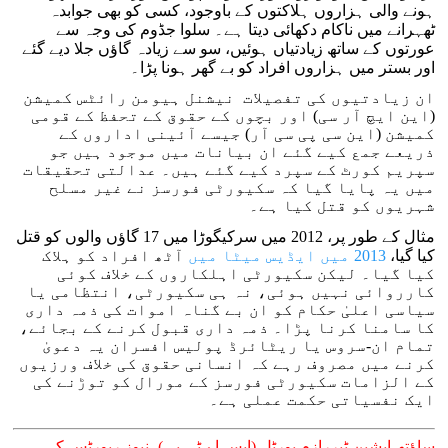
ہونے والی ہزاروں ہلاکتوں کے باوجود، کسی کو بھی جوابدہ
ٹھہرانے میں ناکام دکھائی دیتا ہے۔ سلوا جڈوم کی وجہ سے
عورتوں کے ساتھ زیادتیاں ہوئیں، سو سے زیادہ گاؤں جلا دیے گئے
اور بستر میں ہزاروں افراد کو بے گھر ہونا پڑا۔
ان زیادتیوں کی تفصیلات نیشنل ہیومن رائٹس کمیشن
(این ایچ آر سی) اور بچوں کے حقوق کے تحفظ کے قومی
کمیشن (این سی پی سی آر) جیسے آئینی اداروں کے
ذریعے جمع کیے گئے ان بیانات میں موجود ہیں جو
سپریم کورٹ کے سپرد کیے گئے ہیں۔ عدالتی تحقیقات
میں یہ پایا گیا کہ سکیورٹی فورسز نے غیر مسلح
شہریوں کو قتل کیا ہے۔
مثال کے طور پر، 2012 میں سرکیگوڑا میں 17 گاؤں والوں کو قتل
کیا گیا،
2013 میں ایڈیس میٹا میں
آٹھ افراد کو ہلاک
کیا گیا۔ لیکن سکیورٹی اہلکاروں کے خلاف کوئی
کارروائی نہیں ہوئی، نہ ہی سکیورٹی، انتظامی یا
سیاسی اعلیٰ حکام کو ان بے گناہ اموات کی ذمہ داری
کا سامنا کرنا پڑا۔ ذمہ داری قبول کرنے کے بجائے،
تمام ان-سروس یا ریٹائرڈ پولیس افسران یہ دعویٰ
کرنے میں مصروف رہے کہ انسانی حقوق کی خلاف ورزیوں
کے الزامات سکیورٹی فورسز کے مورال کو توڑنے کی
ایک نفسیاتی حکمت عملی ہے۔
ساؤتھ ایشین ٹیررازم پورٹل
(ایس اے ٹی پی)، نیوز رپورٹس کی