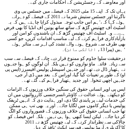
اور معاوضے کے رجسٹریشن کے احکامات جاری کیے۔
یہاں تک کہ اپنے 15 مئی 2025 کے فیصلے میں جسٹس بی وی
ناگرتنا اور جسٹس ستیش شرما نے 2011 کے فیصلے کو دہراتے
ہوئے کہا کہ،’ہم اس جانب توجہ مبذول کرانا چاہتے ہیں کہ یہ
اسٹیٹ آف چھتیس گڑھ کے ساتھ ساتھ یونین آف انڈیا کا بھی فرض
ہے،… وہ اسٹیٹ آف چھتیس گڑھ کے ان باشندوں کو امن اور
بازآبادکاری فراہم کرنے کے لیے مناسب اقدامات کریں، جو کسی
بھی طرف سے شروع ہونے والے تشدد کی لہر سے متاثر ہوئے
ہیں (پیرا 13، اٹالکس مائن)۔ ‘
درحقیقت سلوا جڈوم کو ممنوع قرار دیے جانے کے فیصلے سے سب
سے زیادہ فائدہ ماؤ نوازوں کو نہیں بلکہ اُن لوگوں کو ہوا جنہوں
نے ہتھیار ڈال دیے تھے اور جنہیں اسپیشل پولیس آفیسرز (ایس پی
او) کے طور پر تعینات کیا گیا، اوراس کے بعد میں ڈی آر جی،
جنہیں اچھی تنخواہ اور جدید ہتھیار فراہم کیے گئے تھے۔
ایس پی اوپر انسانی حقوق کی سنگین خلاف ورزیوں کے الزامات
کو دیکھتے ہوئے عدالت نے کاؤنٹر-انسرجنسی کارروائیوں میں ان
کی خدمات لینے پر پابندی لگا دی، اور ہدایت دی کہ انہیں ٹریفک
پولیس یا دیگر کاموں میں لگایا جائے۔ اور یہ بھی تب ہی ممکن
تھا جب انسانی حقوق کی خلاف ورزیوں کے قصورواروں کو الگ
کر دیا جائے۔ لیکن ایسا کبھی ہوا ہی نہیں۔ بلکہ اس فیصلے کو
چالاکی سے نظرانداز کرنے کے لیے چھتیس گڑھ نے 2011
کا’آکزیلری آرمڈ پولیس فورسز ایکٹ ‘نافذ کر دیا۔