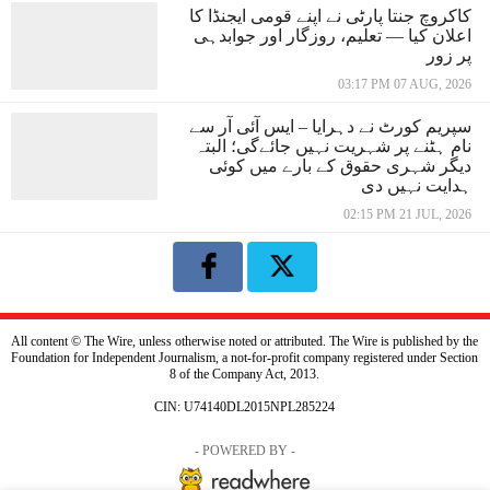
کاکروچ جنتا پارٹی نے اپنے قومی ایجنڈا کا
اعلان کیا — تعلیم، روزگار اور جوابدہی
پر زور
03:17 PM 07 AUG, 2026
سپریم کورٹ نے دہرایا – ایس آئی آر سے
نام ہٹنے پر شہریت نہیں جائےگی؛ البتہ
دیگر شہری حقوق کے بارے میں کوئی
ہدایت نہیں دی
02:15 PM 21 JUL, 2026
All content © The Wire, unless otherwise noted or attributed. The Wire is published by the
Foundation for Independent Journalism, a not-for-profit company registered under Section
8 of the Company Act, 2013.
CIN: U74140DL2015NPL285224
- POWERED BY -