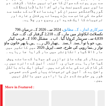
سے بری ہونے کے سوال کا جواب نہیں ملتا۔ گزشتہ دو
سالوں میں کمیونسٹ پارٹی آف انڈیا (ماؤسٹ) کے
گوریلا/جنگجو ممبران کو اپنے ساتھ لانے کے مقصد سے
حکومت کی جانب سے بڑے پیمانے پرقتل و غارت اور
ترغیبات کا ایک شدید اور وسیع دور چلا ہے۔
سرکاری اندازے کے مطابق
، 2024 سے 2026 کے درمیان 706
نکسلائٹ انکاؤنٹر میں مارے گئے، 2,218 گرفتار کیے گئے، جبکہ
4,839 سے سرینڈر کروایا گیا۔ اب بہ مشکل 100 کے قریب کیڈر
ہیں، جو یا تو آہستہ آہستہ ہتھیار ڈال رہے ہیں یا پھر خاتون ماؤ
نواز رہنما روپی کی طرح، جسے اپریل 2026 میں کانکیر میں
مار ڈالا گیا، انکاؤنٹر میں مار گرایا جا رہاہے ۔
سرینڈر کر چکے ماؤ نوازوں کو میڈیا کے سامنے پیش
کیا جارہا ہے، جہاں وہ آئندہ آئین کے دائرے میں رہ
کر کام کرنے کی بات کرتے ہیں۔ لیکن ایک بات بالکل
واضح ہے کہ آئین کی ترجیحات یہاں کسی کے، خصوصی
طور پر حکومت کے، دل یا ارادوں میں بالکل نہیں
ہیں۔
More in Featured :