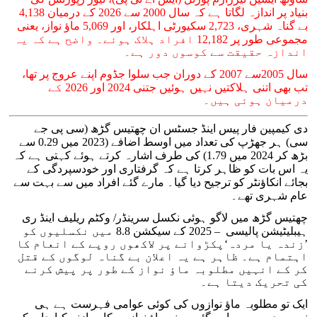
بنیاد پر اندازہ لگاتا ہے کہ سال 2000 سے 2026 کے درمیان 4,138
بے گناہ شہری، 2,723 سکیورٹی اہلکار، اور 5,069 ماؤ نواز، یعنی
مجموعی طور پر 12,182 افراد ہلاک ہوئے۔ واضح ہے کہ یہ
اندازہ حقیقت سے کوسوں دور ہے۔
سال 2005سے 2007 کے دوران جب سلوا جڈوم اپنے عروج پر تھا،
تب بھی اتنی ہلاکتیں نہیں ہوئیں جتنی 2024 اور 2026 کے
درمیان ہوئی ہیں۔
دی کیمپین فار پیس اینڈ جسٹس ان چھتیس گڑھ (سی پی جے
سی) ہر جھڑپ کی تعداد میں اوسط اضافے (2023 میں 0.29 سے
بڑھ کر 2024 میں 1.79) کی طرف اشارہ کرتے ہوئے کہتی ہے کہ
یہ اس بات کو ظاہر کرتا ہے کہ گرفتاری اور خودسپردگی کے
بجائے انکاؤنٹر کو ترجیح دیا گیا۔ مارے گئے افراد میں سے بہت سے
عام شہری تھے۔
چھتیس گڑھ میں لاگو ہوئی نکسل سرینڈر/ وکٹم ریلیف اینڈ ری
ہیبلیٹیشن پالیسی – 2025 کے سیکشن 8.8 میں نکسلیوں کو
’زندہ یا مردہ‘پکڑوانے پر لاکھوں روپے کے انعام کا
اہتمام ہے۔ ظاہر ہے یہ اعلان بے گناہ لوگوں کے قتل
کر کے انہیں مطلوبہ ماؤ نواز کے طور پر پیش کرنے
کی تحریک دیتا ہے۔
ایک تو مطلوبہ ماؤ نوازوں کی کوئی عوامی فہرست ہے ہی