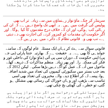
نوازوں کو بھی اپنے گاؤں واپس جا کر مارے گئے
مخبروں کے اہل خانہ کے غصے کا سامنا کرنا پڑ سکتا
ہے۔
سرینڈر کر چکے ماؤ نواز رہنماؤں میں سے زیادہ تر اب بھی
پولیس کی گرفت میں ہیں۔ یہ ابھی تک واضح نہیں ہے کہ ان کی
رہائی کب ہوگی، اور ان کے خلاف درج مقدموں کا کیا ہوگا۔ اور
اگر حکومت ان مقدمات کو کمزور کرنے کی اجازت بھی دے دیتی
ہے، تب بھی وہ قانونی نظام کے دائرے میں ہی رہیں گے۔
قانونی سوال سے ہٹ کر یہاں ایک مسئلہ عام لوگوں کے سامنے
جوابدہی کا بھی ہے۔ یہ حقیقت ہے کہ بھارتیہ جنتا پارٹی (بی جے
پی) اپنی حکومت کے دوران سی پی آئی (ماؤ نواز) کی داخلی غور و
فکر کی ممکنہ راہ اور پھر زیادہ منظم مذاکرات کے ذریعے کھلے
ماحول میں آنے کے عمل کو آگے نہیں بڑھا سکی۔ لیکن 2012 کے
بعد جب بستر میں سکیورٹی کیمپوں کی تعداد میں شدید اضافہ
ہوا، پیسے لے کر اطلاع دینے والے مخبروں کی تعداد بھی اسی
تناسب سے بڑھی، اور وہاں خوراک کی رسائی بھی مشکل ہو
گئی، تو خطرے کی گھنٹی بج چکی تھی۔
سول سوسائٹی کی درخواست پر اگر ماؤ نواز پہلے ہی
باہر آ گئے ہوتے تو وہ نہ صرف اپنے ذاتی وجود بلکہ
قبائلیوں کے مطالبات کے حوالے سے بھی بات چیت کی
پوزیشن میں ہوتے۔ ماؤ نوازوں نے اپنی زندگی