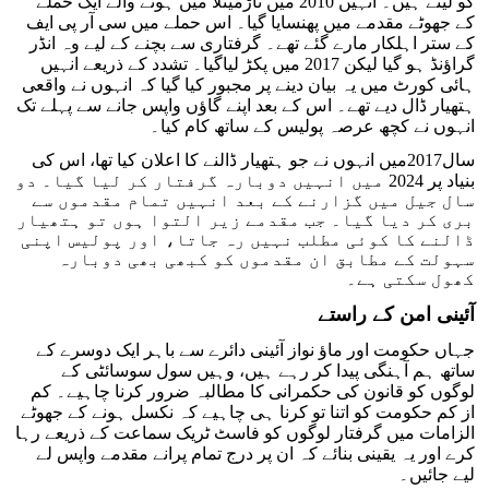
کو لیتے ہیں۔ انہیں 2010 میں تاڑمیٹلا میں ہونے والے ایک حملے
کے جھوٹے مقدمے میں پھنسایا گیا۔ اس حملے میں سی آر پی ایف
کے ستر اہلکار مارے گئے تھے۔ گرفتاری سے بچنے کے لیے وہ انڈر
گراؤنڈ ہو گیا لیکن 2017 میں پکڑ لیاگیا۔ تشدد کے ذریعے انہیں
ہائی کورٹ میں یہ بیان دینے پر مجبور کیا گیا کہ انہوں نے واقعی
ہتھیار ڈال دیے تھے۔ اس کے بعد اپنے گاؤں واپس جانے سے پہلے تک
انہوں نے کچھ عرصہ پولیس کے ساتھ کام کیا۔
سال2017میں انہوں نے جو ہتھیار ڈالنے کا اعلان کیا تھا، اس کی
بنیاد پر 2024 میں انہیں دوبارہ گرفتار کر لیا گیا۔ دو
سال جیل میں گزارنے کے بعد انہیں تمام مقدموں سے
بری کر دیا گیا۔ جب مقدمے زیر التوا ہوں تو ہتھیار
ڈالنے کا کوئی مطلب نہیں رہ جاتا، اور پولیس اپنی
سہولت کے مطابق ان مقدموں کو کبھی بھی دوبارہ
کھول سکتی ہے۔
آئینی امن کے راستے
جہاں حکومت اور ماؤ نواز آئینی دائرے سے باہر ایک دوسرے کے
ساتھ ہم آہنگی پیدا کر رہے ہیں، وہیں سول سوسائٹی کے
لوگوں کو قانون کی حکمرانی کا مطالبہ ضرور کرنا چاہیے۔ کم
از کم حکومت کو اتنا تو کرنا ہی چاہیے کہ نکسل ہونے کے جھوٹے
الزامات میں گرفتار لوگوں کو فاسٹ ٹریک سماعت کے ذریعے رہا
کرے اور یہ یقینی بنائے کہ ان پر درج تمام پرانے مقدمے واپس لے
لیے جائیں۔