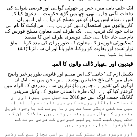
ایک حلف نامے میں، جس پر جھوٹی گواہی اور فرضی شواہد کی
دفعات لگنی چاہیے تھی، چھتیس گڑھ حکومت نے دعویٰ کیا کہ
اس نے تمام ایس پی او کو غیر مسلح کر دیا ہے اور انہیں ان
کارروائیوں میں استعمال نہیں کر رہی ہے۔ اس ایکٹ کا نام ہی
بذات خود ایک فریب ہے۔ ایک طرف اسے معاون مسلح فورس کے
نام سے جانا جاتا ہے، جبکہ دوسری طرف اس کا مقصد
’سکیورٹی فورسز کے معاون کے طور پر ان کی مدد کرنا… ماؤ
نواز تشدد اور بغاوت کو روکنا، قابو پانا اور ان سے لڑنا‘(4.1)
بتایا گیا ہے۔
قیدیوں اور ہتھیار ڈالنے والوں کا المیہ
نکسل ازم کے ’خاتمے‘کے اس مبہم اور قانونی طور پر غیر واضح
عمل میں کئی تلخ حقیقتیں پوشیدہ ہیں، جن میں سے ایک ان
لوگوں کی تقدیر ہے جنہیں ماؤ نوازوں سے ہمدردی کے الزام میں
گرفتار کیا گیا ہے۔ ایک طرف انسانی حقوق کے وکیل سریندر
گاڈلنگ جیسے لوگ ہیں جو 2018 سے جیل میں ہیں؛ اور ان
کے ساتھ ایلگار پریشد کیس میں نامزد سولہ افراد
میں سے کئی دیگر ضمانت پر رہا ہونے کے باوجود طویل
مقدموں کے جال میں پھنسے ہوئے ہیں، حالانکہ ان کے
خلاف پیش کیے گئے پولیس ثبوتوں کے فرضی ہونے کے
خاطرخواہ شواہد موجود ہیں۔
اور دوسری طرف بستر کے مول نواسی بچاؤ منچ کے رگھو