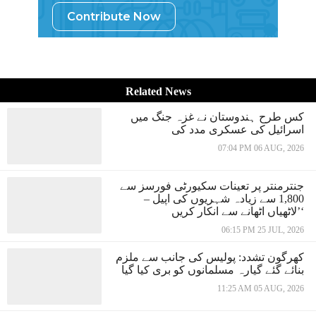
Contribute Now
Related News
کس طرح ہندوستان نے غزہ جنگ میں
اسرائیل کی عسکری مدد کی
07:04 PM 06 AUG, 2026
جنترمنتر پر تعینات سکیورٹی فورسز سے
1,800 سے زیادہ شہریوں کی اپیل –
’لاٹھیاں اٹھانے سے انکار کریں‘
06:15 PM 25 JUL, 2026
کھرگون تشدد: پولیس کی جانب سے ملزم
بنائے گئے گیارہ مسلمانوں کو بری کیا گیا
11:25 AM 05 AUG, 2026