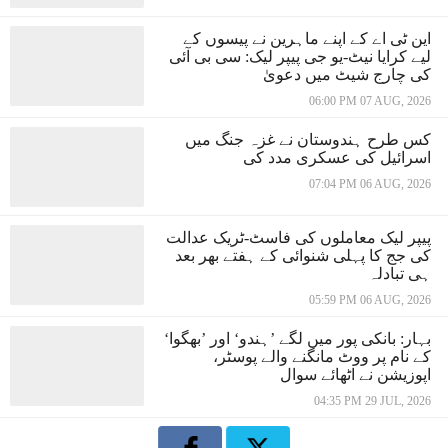
این ٹی اے کے اپنے ماہرین نے پیسوں کے
لیے کرایا نیٹ-یو جی پیپر لیک: سی بی آئی
کی چارج شیٹ میں دعویٰ
06:00 PM 07 AUG, 2026
کس طرح ہندوستان نے غزہ جنگ میں
اسرائیل کی عسکری مدد کی
07:04 PM 06 AUG, 2026
پیپر لیک معاملوں کی فاسٹ-ٹریک عدالت
کی جج کا پہلی شنوائی کے ہفتے بھر بعد
ہی تبادلہ
05:59 PM 06 AUG, 2026
بہار: بانکی پور میں لگے ’ہندو‘ اور ’بھگوا‘
کے نام پر ووٹ مانگنے والے پوسٹر،
اپوزیشن نے اٹھائے سوال
04:35 PM 29 JUL, 2026