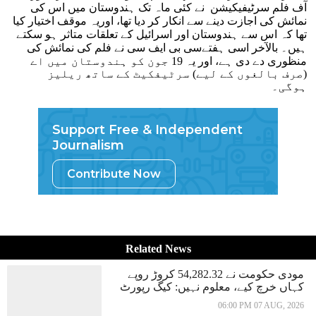
آف فلم سرٹیفیکیشن نے کئی ماہ تک ہندوستان میں اس کی
نمائش کی اجازت دینے سے انکار کر دیا تھا، اوریہ موقف اختیار کیا
تھا کہ اس سے ہندوستان اور اسرائیل کے تعلقات متاثر ہو سکتے
ہیں۔ بالآخر اسی ہفتےسی بی ایف سی نے فلم کی نمائش کی
منظوری دے دی ہے، اور یہ 19 جون کو ہندوستان میں اے
(صرف بالغوں کے لیے) سرٹیفکیٹ کے ساتھ ریلیز
ہوگی۔
Support Free & Independent
Journalism
Contribute Now
Related News
مودی حکومت نے 54,282.32 کروڑ روپے
کہاں خرچ کیے، معلوم نہیں: کیگ رپورٹ
06:00 PM 07 AUG, 2026