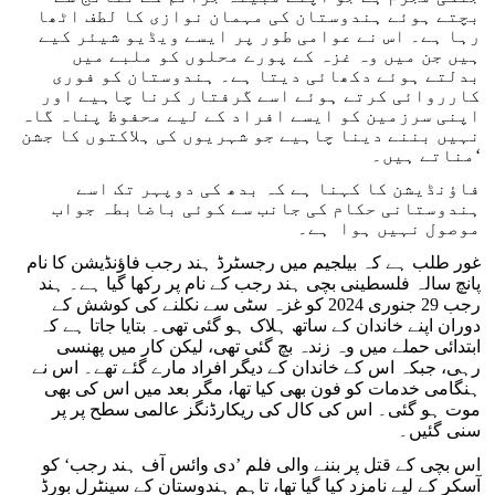
بچتے ہوئے ہندوستان کی مہمان نوازی کا لطف اٹھا
رہا ہے۔ اس نے عوامی طور پر ایسے ویڈیو شیئر کیے
ہیں جن میں وہ غزہ کے پورے محلوں کو ملبے میں
بدلتے ہوئے دکھائی دیتا ہے۔ ہندوستان کو فوری
کارروائی کرتے ہوئے اسے گرفتار کرنا چاہیے اور
اپنی سرزمین کو ایسے افراد کے لیے محفوظ پناہ گاہ
نہیں بننے دینا چاہیے جو شہریوں کی ہلاکتوں کا جشن
مناتے ہیں۔‘
فاؤنڈیشن کا کہنا ہے کہ بدھ کی دوپہر تک اسے
ہندوستانی حکام کی جانب سے کوئی باضابطہ جواب
موصول نہیں ہوا ہے۔
غور طلب ہے کہ بیلجیم میں رجسٹرڈ ہند رجب فاؤنڈیشن کا نام
پانچ سالہ فلسطینی بچی ہند رجب کے نام پر رکھا گیا ہے۔ ہند
رجب 29 جنوری 2024 کو غزہ سٹی سے نکلنے کی کوشش کے
دوران اپنے خاندان کے ساتھ ہلاک ہو گئی تھی۔ بتایا جاتا ہے کہ
ابتدائی حملے میں وہ زندہ بچ گئی تھی، لیکن کار میں پھنسی
رہی، جبکہ اس کے خاندان کے دیگر افراد مارے گئے تھے۔ اس نے
ہنگامی خدمات کو فون بھی کیا تھا، مگر بعد میں اس کی بھی
موت ہو گئی۔ اس کی کال کی ریکارڈنگز عالمی سطح پر پر
سنی گئیں۔
اس بچی کے قتل پر بننے والی فلم ’دی وائس آف ہند رجب‘ کو
آسکر کے لیے نامزد کیا گیا تھا، تاہم ہندوستان کے سینٹرل بورڈ