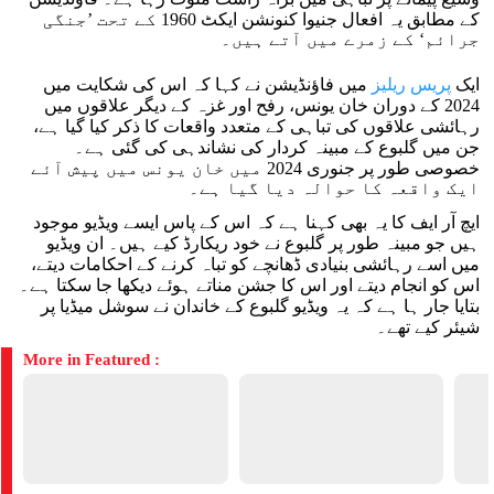
کے مطابق یہ افعال جنیوا کنونشن ایکٹ 1960 کے تحت ’جنگی
جرائم‘ کے زمرے میں آتے ہیں۔
ایک
پریس ریلیز
میں فاؤنڈیشن نے کہا کہ اس کی شکایت میں
2024 کے دوران خان یونس، رفح اور غزہ کے دیگر علاقوں میں
رہائشی علاقوں کی تباہی کے متعدد واقعات کا ذکر کیا گیا ہے،
جن میں گلبوع کے مبینہ کردار کی نشاندہی کی گئی ہے۔
خصوصی طور پر جنوری 2024 میں خان یونس میں پیش آئے
ایک واقعہ کا حوالہ دیا گیا ہے۔
ایچ آر ایف کا یہ بھی کہنا ہے کہ اس کے پاس ایسے ویڈیو موجود
ہیں جو مبینہ طور پر گلبوع نے خود ریکارڈ کیے ہیں۔ ان ویڈیو
میں اسے رہائشی بنیادی ڈھانچے کو تباہ کرنے کے احکامات دیتے،
اس کو انجام دیتے اور اس کا جشن مناتے ہوئے دیکھا جا سکتا ہے۔
بتایا جار ہا ہے کہ یہ ویڈیو گلبوع کے خاندان نے سوشل میڈیا پر
شیئر کیے تھے۔
More in Featured :