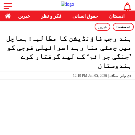
ادبستان
حقوق انسانی
فکر و نظر
خبریں
Featured
خبریں
ہند رجب فاؤنڈیشن کا مطالبہ: ہماچل
میں چھٹی منا رہے اسرائیلی فوجی کو
’جنگی جرائم‘ کے لیے گرفتار کرے
ہندوستان
12:19 PM Jun 05, 2026 | دی وائر اسٹاف