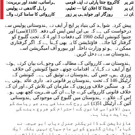
تر پر
کاکروچ جنتا پارٹی نے اپنے قومی
ہراسانی، تشدد اور بربریت:
راں پر
ایجنڈا کا اعلان کیا — تعلیم،
راہل گاندھی نے پولیس
کان نے
روزگار اور جوابدہی پر زور
کارروائی کا سامنا کرنے والے
 لگایا
مظاہرین کے لیے آواز بلند کی
پیش کردہ شواہد کی بنیاد پر ایچ آر ایف نے ہندوستانی پولیس سے
درخواست کی ہے کہ بی این ایس ایس کی دفعہ 35(1)(سی) اور
جنیوا کنونشن ایکٹ 1960 کی دفعات 3 اور 4 کے تحت گلبوع کو
گرفتار کیا جائے۔ فاؤنڈیشن کا یہ بھی کہنا ہے کہ اگر گرفتاری
ممکن نہ ہو تو وزارت داخلہ اور بیورو آف امیگریشن اسے
ہندوستان سے بے دخل کریں۔
ہندوستان سے کارروائی کے مطالبے کی وجوہات بیان کرتے ہوئے
ایچ آر ایف نے کہا،’یہ اقدامات چوتھے جنیوا کنونشن کی خلاف
ورزی ہیں، جس کی ہندوستان نے توثیق کی ہے۔ کنونشن کے
آرٹیکل 146 کے تحت ہندوستان پر قانونی ذمہ داری عائد ہوتی ہے
کہ وہ سنگین خلاف ورزیوں کے ملزمان کی تلاش کرے اور ان کے
خلاف قانونی کارروائی کرے، چاہے ان کی شہریت کچھ بھی ہو۔
اس کے علاوہ، ہندوستان میں گلبوع کی موجودگی ہندوستانی
آئین کے آرٹیکل 51(گ) کی روح کے منافی ہے، جو ریاست کو
بین الاقوامی قانون کے احترام کو فروغ دینے کی
ہدایت دیتا ہے۔ ‘
فاؤنڈیشن کے ڈائریکٹر جنرل دیاب ابو جہجہ نے
کہا،’ایتان گلبوع کوئی عام سیاح نہیں بلکہ ایک
جنگی مجرم ہے جو اپنے مبینہ جرائم کے نتائج سے