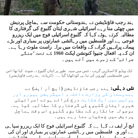
ہند رجب فاؤنڈیشن نے ہندوستانی حکومت سے ہماچل پردیش
میں چھٹی منا رہے اسرائیلی شہری ایتان گلبوع کی گرفتاری کا
مطالبہ کرتے ہوئے کہا کہ گلبوع اسرائیلی فوج میں ایک ریزرو
فوجی ہے اور فلسطین میں رہائشی عمارتوں پر بمباری اور بڑے
پیمانے پرانہیں گرانے کے واقعات میں براہ راست ملوث رہا ہے۔
ان کے یہ افعال جنیوا کنونشن ایکٹ 1960 کے تحت ’جنگی
جرائم‘ کے زمرے میں آتے ہیں۔
ایک ویڈیو کا اسکرین گریب ، جس میں مبینہ طور پر ایتان گلبوع نے شوٹ کیا تھا؛ اس
میں فلسطینی گھروں کی تباہی کودکھایا گیا ہے۔ (کریڈٹ: ہند رجب فاؤنڈیشن)
نئی دہلی:
ہند رجب فاؤنڈیشن (ایچ آر ایف) نے
ہندوستان کی وزارت داخلہ، امیگریشن بیورو اور
پولیس میں ایک شکایت
درج کراتے ہوئے اسرائیلی
شہری ایتان گلبوع کی گرفتاری کا مطالبہ کیا ہے۔
موصولہ جانکاری کے مطابق، گلبوع اس وقت ہماچل
پردیش میں چھٹیاں منا رہے ہیں۔
ایچ آر ایف نے کہا ہے کہ گلبوع اسرائیلی فوج کا ایک ریزرو سپاہی
ہے اور وہ فلسطین میں رہائشی عمارتوں پر بمباری اور ان کی
وسیع پیمانے پر تباہی میں براہ راست ملوث رہا ہے۔ فاؤنڈیشن